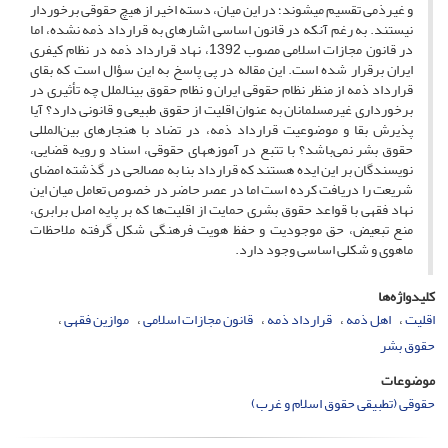
و غیرذمی تقسیم می­شوند؛ در این میان، دسته اخیر از هیچ حقوقی برخوردار
نیستند. به رغم آنکه در قانون اساسی اشاره­ای به قرارداد ذمه نشده، اما
در قانون مجازات اسلامی مصوب 1392، نهاد قرارداد ذمه در نظام کیفری
ایران برقرار شده است. این مقاله در پی پاسخ به این سؤال است که بقای
قرارداد ذمه از منظر نظام حقوقی ایران و نظام حقوق بین­­الملل چه تأثیری در
برخورداری غیرمسلمانان به عنوان اقلیت از حقوق طبیعی و قانونی دارد؟ آیا
پذیرش بقا و موضوعیت قرارداد ذمه، در تضاد با هنجارهای بین‌المللی
حقوق بشر نمی‌باشد؟ با تتبع در آموزه­های حقوقی، اسناد و رویه قضایی،
نویسندگان بر این ایده هستند که قرارداد بنا به مصالحی در گذشته امضای
شریعت را دریافت کرده است اما در عصر حاضر در خصوص تعامل میان این
نهاد فقهی با قواعد حقوق بشری حمایت از اقلیت‌ها که بر پایه اصل برابری،
منع تبعیض، حق موجودیت و حفظ هویت فرهنگی شکل گرفته ملاحظات
ماهوی و شکلی اساسی وجود دارد.
کلیدواژه‌ها
اقلیت
اهل ذمه
قرارداد ذمه
قانون مجازات اسلامی
موازین فقهی
حقوق بشر
موضوعات
حقوقی (تطبیقی حقوق اسلام و غرب)