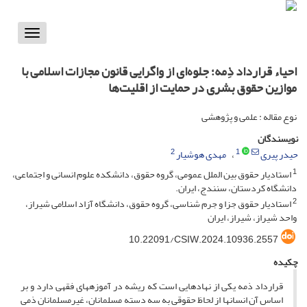
Toggle
vigation
احیاء قرارداد ذِمه؛ جلوه‌ای از واگرایی قانون مجازات اسلامی با
موازین حقوق بشری در حمایت از اقلیت‌ها
نوع مقاله : علمی و پژوهشی
نویسندگان
2
1
حیدر پیری
مهدی هوشیار
1
استادیار حقوق بین الملل عمومی، گروه حقوق، دانشکده علوم انسانی و اجتماعی،
دانشگاه کردستان، سنندج، ایران.
2
استادیار حقوق جزا و جرم شناسی، گروه حقوق، دانشگاه آزاد اسلامی شیراز،
واحد شیراز، شیراز، ایران
10.22091/CSIW.2024.10936.2557
چکیده
قرارداد ذمه یکی از نهادهایی است که ریشه در آموزه­های فقهی دارد و بر
اساس آن انسانها از لحاظ حقوقی به سه دسته مسلمانان، غیر­مسلمانان ذمی