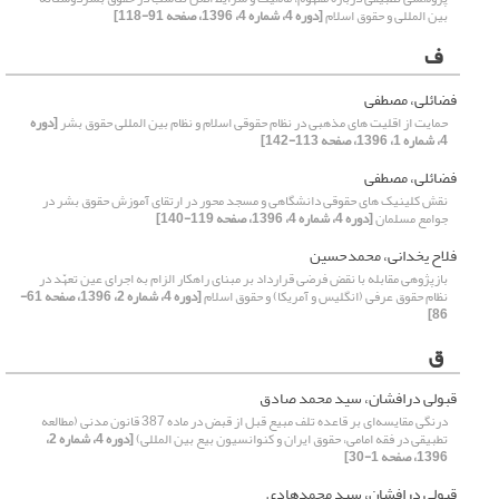
بین المللی و حقوق اسلام
[دوره 4، شماره 4، 1396، صفحه 91-118]
ف
فضائلی، مصطفی
حمایت از اقلیت های مذهبی در نظام حقوقی اسلام و نظام بین المللی حقوق بشر
[دوره
4، شماره 1، 1396، صفحه 113-142]
فضائلی، مصطفی
نقش کلینیک های حقوقی دانشگاهی و مسجد محور در ارتقای آموزش حقوق بشر در
جوامع مسلمان
[دوره 4، شماره 4، 1396، صفحه 119-140]
فلاح یخدانی، محمدحسین
بازپژوهی مقابله با نقض فرضی قرارداد بر مبنای راهکار الزام به اجرای عین تعهّد در
نظام حقوق عرفی (انگلیس و آمریکا) و حقوق اسلام
[دوره 4، شماره 2، 1396، صفحه 61-
86]
ق
قبولی درافشان، سید محمد صادق
درنگی مقایسه‌ای بر قاعده تلف مبیع قبل از قبض در ماده 387 قانون مدنی (مطالعه
تطبیقی در فقه امامی، حقوق ایران و کنوانسیون بیع بین المللی)
[دوره 4، شماره 2،
1396، صفحه 1-30]
قبولی درافشان، سید محمدهادی