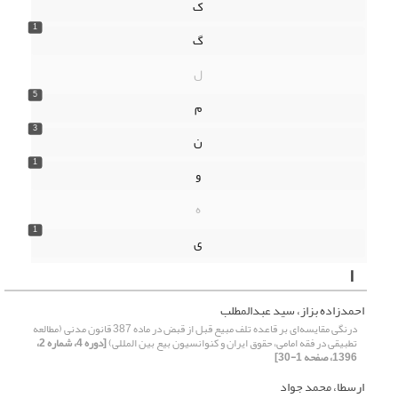
ک
1
گ
ل
5
م
3
ن
1
و
ه
1
ی
ا
احمدزاده بزاز، سید عبدالمطلب
درنگی مقایسه‌ای بر قاعده تلف مبیع قبل از قبض در ماده 387 قانون مدنی (مطالعه
تطبیقی در فقه امامی، حقوق ایران و کنوانسیون بیع بین المللی)
[دوره 4، شماره 2،
1396، صفحه 1-30]
ارسطا، محمد جواد