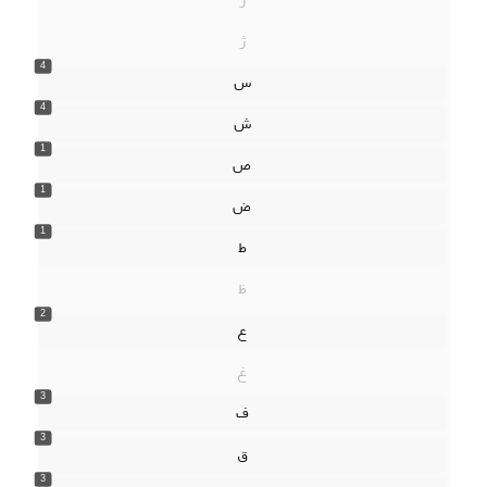
ژ
4
س
4
ش
1
ص
1
ض
1
ط
ظ
2
ع
غ
3
ف
3
ق
3