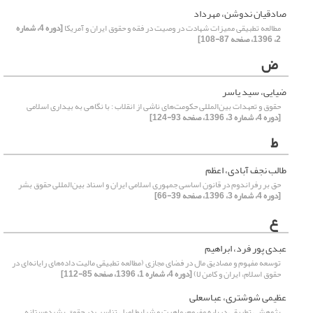
صادقیان ندوشن، مهرداد
مطالعه تطبیقی ممیزات شهادت در وصیت در فقه و حقوق ایران و آمریکا
[دوره 4، شماره
2، 1396، صفحه 87-108]
ض
ضیایی، سید یاسر
حقوق و تعهدات بین‌المللی حکومت‌های ناشی از انقلاب : با نگاهی به بیداری اسلامی
[دوره 4، شماره 3، 1396، صفحه 93-124]
ط
طالب نجف آبادی، اعظم
حق بر رفراندوم در قانون اساسی جمهوری اسلامی ایران و اسناد بین‌المللی حقوق بشر
[دوره 4، شماره 3، 1396، صفحه 39-66]
ع
عبدی پور فرد، ابراهیم
توسعه مفهوم و مصادیق مال در فضای مجازی (مطالعه تطبیقی مالیت داده‌های رایانه‌ای در
حقوق اسلام، ایران و کامن لا)
[دوره 4، شماره 1، 1396، صفحه 85-112]
عظیمی شوشتری، عباسعلی
پژوهشی تطبیقی درباره مفهوم، ماهیت و شرایط اصل تناسب در حقوق بشردوستانه