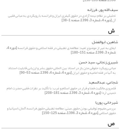
1396، صفحه 109-136]
سیف الله پور، فرزانه
تحلیلی بر نظام نیمه ‌آزادی در حقوق کیفری ایران و فرانسه با رویکردی به مبانی فقهی
آن
[دوره 4، شماره 3، 1396، صفحه 1-38]
ش
شاهین، ابوالفضل
ایفای به غیر از موضوع تعهد: مطالعه ی تطبیقی در فقه اسلامی و حقوق فرانسه
[دوره 4،
شماره 3، 1396، صفحه 151-180]
شبیری زنجانی، سید حسن
مبانی رویکرد حقوقی متن باز در اسناد بین المللی حقوق بشر و ارزیابی قابلیت استناد
به آنها در فقه امامیه و حقوق ایران
[دوره 4، شماره 4، 1396، صفحه 53-90]
شجاعی، عبدالسعید
قلمرو ی مالکیت فضا و قرار در حقوق اسلام و غرب: با تأکید بر نظرات فقهی حضرت امام
خمینی (ره)
[دوره 4، شماره 3، 1396، صفحه 181-208]
شیرخانی، پوریا
بررسی مفهوم توقیفی بودن حقوق عینی: مطالعه تطبیقی حقوق فرانسه،آلمان،اسپانیا و
حقوق اسلامی
[دوره 4، شماره 3، 1396، صفحه 125-150]
ص