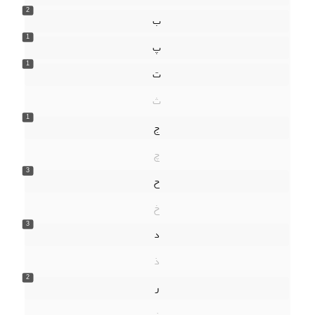
2
ب
1
پ
1
ت
ث
1
ج
چ
3
ح
خ
3
د
ذ
2
ر
ز