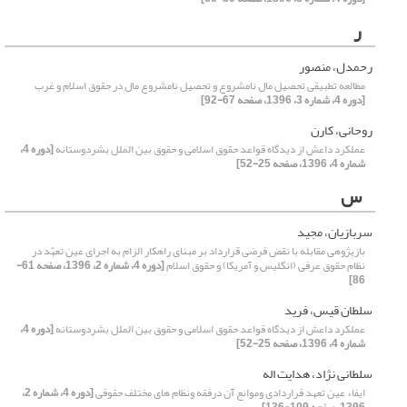
ر
رحمدل، منصور
مطالعه تطبیقی تحصیل مال نامشروع و تحصیل نامشروع مال در حقوق اسلام و غرب
[دوره 4، شماره 3، 1396، صفحه 67-92]
روحانی، کارن
عملکرد داعش از دیدگاه قواعد حقوق اسلامی و حقوق بین الملل بشردوستانه
[دوره 4،
شماره 4، 1396، صفحه 25-52]
س
سربازیان، مجید
بازپژوهی مقابله با نقض فرضی قرارداد بر مبنای راهکار الزام به اجرای عین تعهّد در
نظام حقوق عرفی (انگلیس و آمریکا) و حقوق اسلام
[دوره 4، شماره 2، 1396، صفحه 61-
86]
سلطان قیس، فرید
عملکرد داعش از دیدگاه قواعد حقوق اسلامی و حقوق بین الملل بشردوستانه
[دوره 4،
شماره 4، 1396، صفحه 25-52]
سلطانی نژاد، هدایت اله
ایفاء عین تعهد قراردادی وموانع آن درفقه ونظام های مختلف حقوقی
[دوره 4، شماره 2،