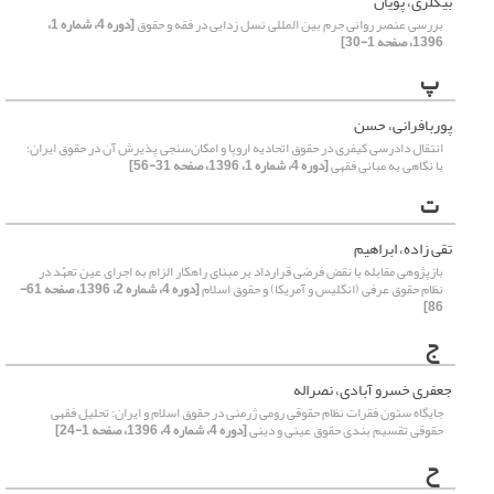
بیگلری، پویان
بررسی عنصر روانی جرم بین المللی نسل زدایی در فقه و حقوق
[دوره 4، شماره 1،
1396، صفحه 1-30]
پ
پوربافرانی، حسن
انتقال دادرسی کیفری در حقوق اتحادیه اروپا و امکان‌سنجی پذیرش آن در حقوق ایران؛
با نگاهی به مبانی فقهی
[دوره 4، شماره 1، 1396، صفحه 31-56]
ت
تقی زاده، ابراهیم
بازپژوهی مقابله با نقض فرضی قرارداد بر مبنای راهکار الزام به اجرای عین تعهّد در
نظام حقوق عرفی (انگلیس و آمریکا) و حقوق اسلام
[دوره 4، شماره 2، 1396، صفحه 61-
86]
ج
جعفری خسرو آبادی، نصراله
جایگاه ستون فقرات نظام حقوقیِ رومی ژرمنی در حقوق اسلام و ایران: تحلیل فقهی
حقوقی تقسیم بندی حقوق عینی و دینی
[دوره 4، شماره 4، 1396، صفحه 1-24]
ح