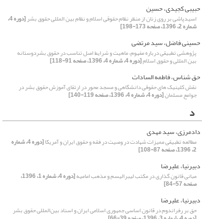
حبیبی کجیدی، حسین
اسیدپاشی بر روی زنان از منظر نظام حقوقی اسلام و نظام بین المللی حقوق بشر
[دوره 4،
شماره 2، 1396، صفحه 173-198]
حسینی فاضل، سید مرتضی
پژوهشی تطبیقی درباره مفهوم، ماهیت و شرایط اصل تناسب در حقوق بشردوستانه
بین المللی و حقوق اسلام
[دوره 4، شماره 4، 1396، صفحه 91-118]
حق شناس، فاطمه السادات
نقش کلینیک های حقوقی دانشگاهی و مسجد محور در ارتقای آموزش حقوق بشر در
جوامع مسلمان
[دوره 4، شماره 4، 1396، صفحه 119-140]
د
دادمرزی، سید مهدی
مطالعه تطبیقی ممیزات شهادت در وصیت در فقه و حقوق ایران و آمریکا
[دوره 4، شماره
2، 1396، صفحه 87-108]
دبیرنیا، علیرضا
مبانی قانون گذاری در مکتب لیبرالیسم و مذهب امامیه
[دوره 4، شماره 1، 1396،
صفحه 57-84]
دبیرنیا، علیرضا
حق بر رفراندوم در قانون اساسی جمهوری اسلامی ایران و اسناد بین‌المللی حقوق بشر
[دوره 4، شماره 3، 1396، صفحه 39-66]