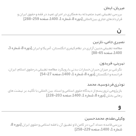
میریان، ایمان
بررسی تطبیقی تعهد متعهدله به همکاری در اجرای تعهد در فقه و حقوق ایران و
قراردادهای تجاری بین‌المللی
[دوره 8، شماره 1، 1400، صفحه 259-288]
ن
نصیری جامی، نازنین
مطالعه تطبیقی جنین آزاری در نظام کیفری انگلستان، آمریکا و ایران
[دوره 8، شماره 3،
1400، صفحه 65-88]
نهرینی، فریدون
نگرشی بر میزان جبران خسارات بدنی با رویکرد مطالعه تطبیقی درحقوق اسلام، ایران،
فرانسه و انگلستان
[دوره 8، شماره 1، 1400، صفحه 27-54]
نوذری فردوسیه، محمد
بازپژوهی تروریسم از دیدگاه حقوق اسلامی و اسناد بین المللی:با تأکید بر نهضت های
رهایی بخش
[دوره 8، شماره 1، 1400، صفحه 203-228]
و
وکیلی مقدم، محمدحسین
بررسی قاعده «مداد آبی» در کامن لا و تطبیق آن با فقه اسلامی و حقوق ایران
[دوره 8،
شماره 1، 1400، صفحه 229-258]