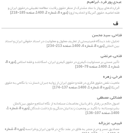
عبدی پور فرد، ابراهیم
قراردادهای پرواز با نماد مشترک از منظر حقوق رقابت: مطالعه تطبیقی درحقوق ایران و
فقه امامیه، حقوق آمریکا و اتحادیه اروپا
[دوره 8، شماره 2، 1400، صفحه 185-218]
ف
فتاحی، سید محسن
تحلیل نقد دیدگاه فمینیستی از تعاریف معلول و معلولیت در اسناد حقوقی ایران و اسناد
بین المللی
[دوره 8، شماره 4، 1400، صفحه 213-234]
فتحی، مرتضی
تأثیر مستی بر مسئولیت کیفری در حقوق کیفری ایران، اسکاتلند و فقه اسلامی
[دوره 8،
شماره 1، 1400، صفحه 79-106]
فرخی، زهره
ماهیت نقض حقوق فکری در فقه و حقوق ایران از زوایه‌ جبران خسارت؛ با نگاهی به حقوق
آمریکا
[دوره 8، شماره 1، 1400، صفحه 137-174]
فضائلی، مصطفی
اصول حاکم بر رفتار با قربانیان مخاصمات مسلحانه از نگاه اسلام و حقوق بین‌الملل
بشردوستانه؛ با تأکید بر وضعیت زندانیان جنگی و بازداشت شدگان
[دوره 8، شماره 1،
1400، صفحه 107-136]
فهیمی، عزیزاله
مصادیق عسر و حرج منجر به طلاق در عقد نکاح در قانون ایران و فرانسه
[دوره 8، شماره