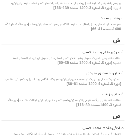
بررسی تطبیقی شرایط اعمال و اجرای قاعده مقابله با خسارت در نظام حقوقی ایران و
آمریکا
[دوره 8، شماره 3، 1400، صفحه 139-166]
سوهانی، مجید
مفهوم قراردادهای قابل ابطال در حقوق انگلیس، فرانسه، ایران و فقه
[دوره 8، شماره 2،
1400، صفحه 41-66]
ش
شبیری زنجانی، سید حسن
مطالعه تطبیقی ماهیت حقوقی شرط قدرت بر تسلیم در حقوق ایران، فرانسه و فقه
امامیه
[دوره 8، شماره 4، 1400، صفحه 35-60]
شعبان نیا منصور، مهدی
مسئولیت مدنی پلی بک در فقه، حقوق ایران و آمریکا با نگاهی به اصول حکمرانی مطلوب
[دوره 8، شماره 4، 1400، صفحه 61-86]
شعبانی، زینب
مطالعه تطبیقی جایگاه حقوقی آثار مبیّن واقعیت در حقوق ایران و ایالات متحده
[دوره 8،
شماره 3، 1400، صفحه 89-116]
ص
صادقی مقدم، محمد حسن
انتقال قهری و قراردادی اموال به فرزندخوانده در حقوق آمریکا (با نگاهی به حقوق