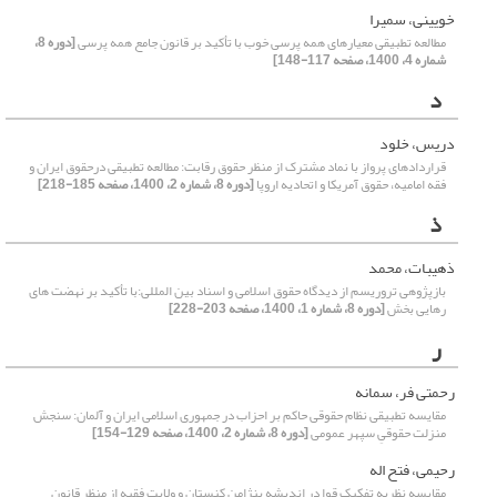
خویینی، سمیرا
مطالعه تطبیقی معیارهای همه پرسی خوب با تأکید بر قانون جامع همه پرسی
[دوره 8،
شماره 4، 1400، صفحه 117-148]
د
دریس، خلود
قراردادهای پرواز با نماد مشترک از منظر حقوق رقابت: مطالعه تطبیقی درحقوق ایران و
فقه امامیه، حقوق آمریکا و اتحادیه اروپا
[دوره 8، شماره 2، 1400، صفحه 185-218]
ذ
ذهیبات، محمد
بازپژوهی تروریسم از دیدگاه حقوق اسلامی و اسناد بین المللی:با تأکید بر نهضت های
رهایی بخش
[دوره 8، شماره 1، 1400، صفحه 203-228]
ر
رحمتی فر، سمانه
مقایسه تطبیقی نظام حقوقی حاکم بر احزاب در جمهوری اسلامی ایران و آلمان: سنجش
منزلت حقوقیِ سپهر عمومی
[دوره 8، شماره 2، 1400، صفحه 129-154]
رحیمی، فتح اله
مقایسه نظریه تفکیک قوا در اندیشه بنژامن کنستان و ولایت فقیه از منظر قانون