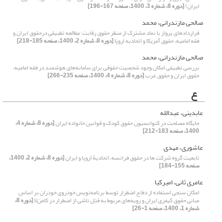
ایران)
[دوره 8، شماره 3، 1400، صفحه 167-196]
صالحی مازندرانی، محمد
قراردادهای پرواز با نماد مشترک از منظر حقوق رقابت: مطالعه تطبیقی درحقوق ایران و
فقه امامیه، حقوق آمریکا و اتحادیه اروپا
[دوره 8، شماره 2، 1400، صفحه 185-218]
صالحی مازندرانی، محمد
بررسی تطبیقی امکان وجود شخصیت حقوقی برای سامانه‌های هوشمند در فقه امامیه،
حقوق ایران و حقوق غرب
[دوره 8، شماره 4، 1400، صفحه 235-266]
ع
عابدینی، عبدالله
جایگاه مصلحت در کنوانسیون حقوق کودک و قوانین خانواده ایران
[دوره 8، شماره 4،
1400، صفحه 183-212]
عاشوری، مهدی
تابعیت گروه شرکت ها در حقوق فرانسه، اتحادیۀ اروپا و ایران
[دوره 8، شماره 2، 1400،
صفحه 155-184]
عامری ثانی، امیرکیا
امکان سنجی استفاده از دفاع اضطرار توسط برنامه‌نویس خودروی خودران بر اساس
مبانی حقوق کیفری ایران و رویه‌های مربوط به قتل ناشی از اضطرار در کامن‌لا
[دوره 8،
شماره 1، 1400، صفحه 1-26]