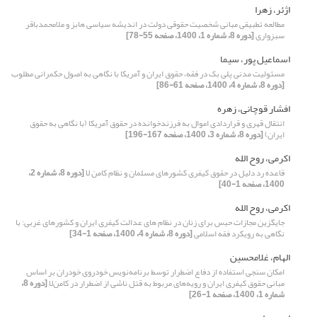
اژئر، زهرا
مطالعه تطبیقی مبانی شخصیت حقوقی دولت در اندیشه سیاسی هابز و ملامحمدباقر
سبزواری
[دوره 8، شماره 1، 1400، صفحه 55-78]
اسماعیل پور، سیما
مسئولیت مدنی پلی بک در فقه، حقوق ایران و آمریکا با نگاهی به اصول حکمرانی مطلوب
[دوره 8، شماره 4، 1400، صفحه 61-86]
افشار قوچانی، زهره
انتقال قهری و قراردادی اموال به فرزندخوانده در حقوق آمریکا (با نگاهی به حقوق
ایران)
[دوره 8، شماره 3، 1400، صفحه 167-196]
اکرمی، روح الله
قاعده رد دلیل در حقوق کیفری کشورهای مسلمان و نظام کامن لا
[دوره 8، شماره 2،
1400، صفحه 1-40]
اکرمی، روح الله
جایگزین مجازات حبس برای زنان در نظام های عدالت کیفری ایران و کشورهای غربی: با
نگاهی به رویکرد فقه اسلامی
[دوره 8، شماره 4، 1400، صفحه 1-34]
الهام، غلامحسین
امکان سنجی استفاده از دفاع اضطرار توسط برنامه‌نویس خودروی خودران بر اساس
مبانی حقوق کیفری ایران و رویه‌های مربوط به قتل ناشی از اضطرار در کامن‌لا
[دوره 8،
شماره 1، 1400، صفحه 1-26]