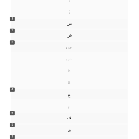
ژ
3
س
3
ش
3
ص
ض
ط
ظ
4
ع
غ
6
ف
5
ق
3