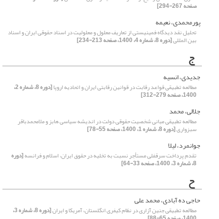
صفحه 267-294]
پورمحمدی، نعیمه
تحلیل نقد دیدگاه فمینیستی از تعاریف معلول و معلولیت در اسناد حقوقی ایران و اسناد
بین المللی
[دوره 8، شماره 4، 1400، صفحه 213-234]
ج
جدیدی، انسیه
مطالعه‌ تطبیقی قواعد رقابت در قوانین رقابتی ایران و اتحادیه‌ اروپا
[دوره 8، شماره 2،
1400، صفحه 279-312]
جلالی، محمد
مطالعه تطبیقی مبانی شخصیت حقوقی دولت در اندیشه سیاسی هابز و ملامحمدباقر
سبزواری
[دوره 8، شماره 1، 1400، صفحه 55-78]
جوانمرد، لیلا
تقدم پرداخت سرقفلی مستأجر نسبت به تخلیه در حقوق ایران، اسلام و فرانسه
[دوره
8، شماره 3، 1400، صفحه 33-64]
ح
حاجی ده آبادی، محمد علی
مطالعه تطبیقی جنین آزاری در نظام کیفری انگلستان، آمریکا و ایران
[دوره 8، شماره 3،
1400، صفحه 65-88]