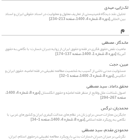
لک زایی، مهدی
تحلیل نقد دیدگاه فمینیستی از تعاریف معلول و معلولیت در اسناد حقوقی ایران و اسناد
بین المللی
[دوره 8، شماره 4، 1400، صفحه 213-234]
م
ماندگار، مصطفی
ماهیت نقض حقوق فکری در فقه و حقوق ایران از زوایه‌ جبران خسارت؛ با نگاهی به حقوق
آمریکا
[دوره 8، شماره 1، 1400، صفحه 137-174]
مبین، حجت
مسئولیت مدنی ناشی از آسیب به شخصیت مطالعه تطبیقی در فقه امامیه، حقوق ایران و
انگلیس
[دوره 8، شماره 3، 1400، صفحه 1-32]
محقق داماد، سید مصطفی
اصول شناخت علل وقایع از منظر فقه امامیّه و حقوق انگلستان
[دوره 8، شماره 4، 1400،
صفحه 267-294]
محمدیان، نرگس
جایگزین مجازات حبس برای زنان در نظام های عدالت کیفری ایران و کشورهای غربی: با
نگاهی به رویکرد فقه اسلامی
[دوره 8، شماره 4، 1400، صفحه 1-34]
محمودی مقدم، سید مصطفی
نگرشی بر میزان جبران خسارات بدنی با رویکرد مطالعه تطبیقی درحقوق اسلام، ایران،