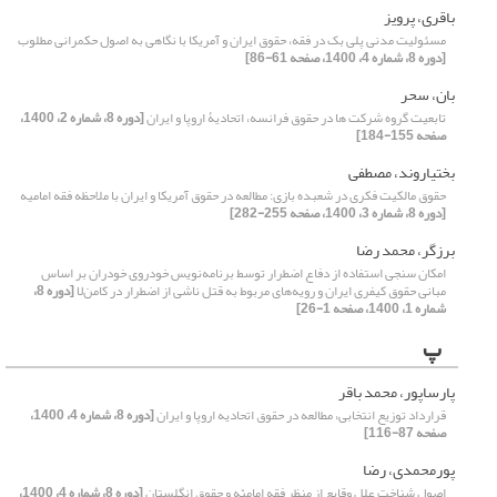
باقری، پرویز
مسئولیت مدنی پلی بک در فقه، حقوق ایران و آمریکا با نگاهی به اصول حکمرانی مطلوب
[دوره 8، شماره 4، 1400، صفحه 61-86]
بان، سحر
تابعیت گروه شرکت ها در حقوق فرانسه، اتحادیۀ اروپا و ایران
[دوره 8، شماره 2، 1400،
صفحه 155-184]
بختیاروند، مصطفی
حقوق مالکیت فکری در شعبده بازی: مطالعه در حقوق آمریکا و ایران با ملاحظه فقه امامیه
[دوره 8، شماره 3، 1400، صفحه 255-282]
برزگر، محمد رضا
امکان سنجی استفاده از دفاع اضطرار توسط برنامه‌نویس خودروی خودران بر اساس
مبانی حقوق کیفری ایران و رویه‌های مربوط به قتل ناشی از اضطرار در کامن‌لا
[دوره 8،
شماره 1، 1400، صفحه 1-26]
پ
پارساپور، محمد باقر
قرارداد توزیع انتخابی، مطالعه در حقوق اتحادیه اروپا و ایران
[دوره 8، شماره 4، 1400،
صفحه 87-116]
پورمحمدی، رضا
اصول شناخت علل وقایع از منظر فقه امامیّه و حقوق انگلستان
[دوره 8، شماره 4، 1400،