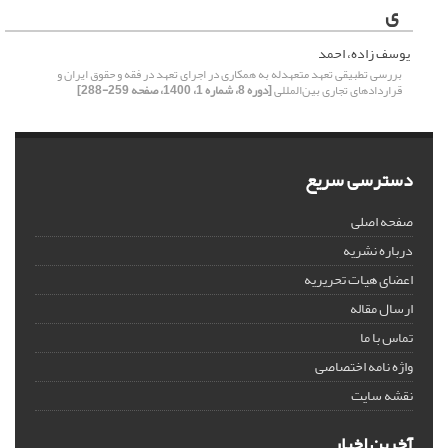
ی
یوسف زاده، احمد
بررسی تطبیقی تعهد متعهدله به همکاری در اجرای تعهد در فقه و حقوق ایران و
قراردادهای تجاری بین‌المللی
[دوره 8، شماره 1، 1400، صفحه 259-288]
دسترسی سریع
صفحه اصلی
درباره نشریه
اعضای هیات تحریریه
ارسال مقاله
تماس با ما
واژه نامه اختصاصی
نقشه سایت
آخرین اخبار