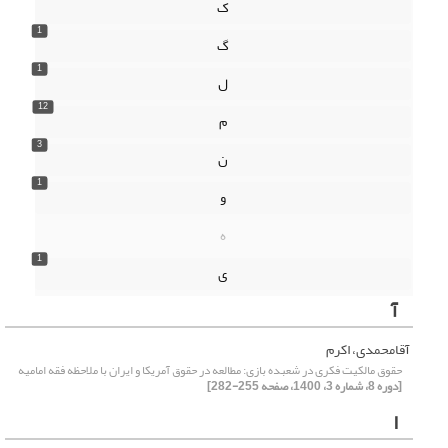
ک
1
گ
1
ل
12
م
3
ن
1
و
ه
1
ی
آ
آقامحمدی، اکرم
حقوق مالکیت فکری در شعبده بازی: مطالعه در حقوق آمریکا و ایران با ملاحظه فقه امامیه
[دوره 8، شماره 3، 1400، صفحه 255-282]
ا