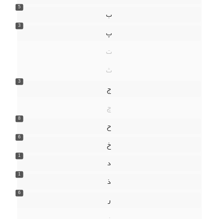
5
ب
3
پ
ت
ث
3
ج
چ
8
ح
6
خ
1
د
1
ذ
6
ر
ز