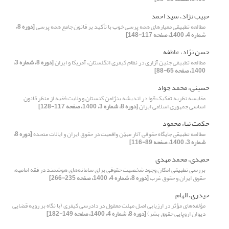
حبیب نژاد، سید احمد
مطالعه تطبیقی معیارهای همه پرسی خوب با تأکید بر قانون جامع همه پرسی
[دوره 8،
شماره 4، 1400، صفحه 117-148]
حسن نژاد، عاطفه
مطالعه تطبیقی جنین آزاری در نظام کیفری انگلستان، آمریکا و ایران
[دوره 8، شماره 3،
1400، صفحه 65-88]
حسینی، محمد جواد
مقایسه نظریه تفکیک قوا در اندیشه بنژامن کنستان و ولایت فقیه از منظر قانون
اساسی جمهوری اسلامی ایران
[دوره 8، شماره 3، 1400، صفحه 117-128]
حکمت نیا، محمود
مطالعه تطبیقی جایگاه حقوقی آثار مبیّن واقعیت در حقوق ایران و ایالات متحده
[دوره 8،
شماره 3، 1400، صفحه 89-116]
حمیدی، محمد مهدی
بررسی تطبیقی امکان وجود شخصیت حقوقی برای سامانه‌های هوشمند در فقه امامیه،
حقوق ایران و حقوق غرب
[دوره 8، شماره 4، 1400، صفحه 235-266]
حیدری، الهام
مؤلفه‌های مؤثر در ارزیابی اصل مهلت معقول در دادرسی کیفری (با نگاه بر رویه قضایی
دیوان اروپایی حقوق بشر)
[دوره 8، شماره 4، 1400، صفحه 149-182]