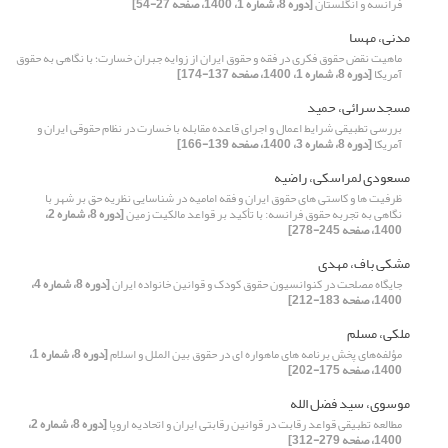
فرانسه و انگلستان
[دوره 8، شماره 1، 1400، صفحه 27-54]
مدنی، مهسا
ماهیت نقض حقوق فکری در فقه و حقوق ایران از زوایه‌ جبران خسارت؛ با نگاهی به حقوق
آمریکا
[دوره 8، شماره 1، 1400، صفحه 137-174]
مسجدسرائی، حمید
بررسی تطبیقی شرایط اعمال و اجرای قاعده مقابله با خسارت در نظام حقوقی ایران و
آمریکا
[دوره 8، شماره 3، 1400، صفحه 139-166]
مسعودی لمراسکی، راضیه
ظرفیت ها‌ و کاستی های حقوق ایران و فقه امامیه در شناسایی نظریه حق بر شهر با
نگاهی به تجربه حقوق فرانسه: با تأکید بر قواعد مالکیت زمین
[دوره 8، شماره 2،
1400، صفحه 245-278]
مشکی باف، مهدی
جایگاه مصلحت در کنوانسیون حقوق کودک و قوانین خانواده ایران
[دوره 8، شماره 4،
1400، صفحه 183-212]
ملکی، مسلم
مؤلفه‌های پخش برنامه های ماهواره ای در حقوق بین الملل و اسلام
[دوره 8، شماره 1،
1400، صفحه 175-202]
موسوی، سید فضل الله
مطالعه‌ تطبیقی قواعد رقابت در قوانین رقابتی ایران و اتحادیه‌ اروپا
[دوره 8، شماره 2،
1400، صفحه 279-312]