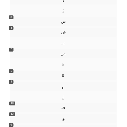
ژ
8
س
4
ش
ص
2
ض
ط
1
ظ
3
ع
غ
10
ف
12
ق
6