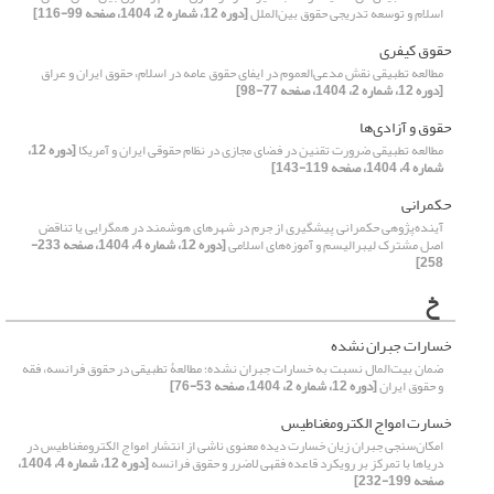
اسلام و توسعه تدریجی حقوق بین‌الملل
[دوره 12، شماره 2، 1404، صفحه 99-116]
حقوق کیفری
مطالعه تطبیقی نقش مدعی‌العموم در ایفای حقوق عامه در اسلام، حقوق ایران و عراق
[دوره 12، شماره 2، 1404، صفحه 77-98]
حقوق و آزادی‌ها
مطالعه تطبیقی ضرورت تقنین در فضای مجازی در نظام حقوقی ایران و آمریکا
[دوره 12،
شماره 4، 1404، صفحه 119-143]
حکمرانی
آینده‌پژوهی حکمرانی پیشگیری از جرم در شهرهای هوشمند در همگرایی یا تناقض
اصل مشترک لیبرالیسم و آموزه‌های اسلامی
[دوره 12، شماره 4، 1404، صفحه 233-
258]
خ
خسارات جبران نشده
ضمان بیت‌المال نسبت به خسارات جبران نشده؛ مطالعۀ تطبیقی در حقوق فرانسه، فقه
و حقوق ایران
[دوره 12، شماره 2، 1404، صفحه 53-76]
خسارت امواج الکترومغناطیس
امکان‌سنجی جبران زیان خسارت‌ دیده معنوی ناشی از انتشار امواج الکترومغناطیس در
دریاها با تمرکز بر رویکرد قاعده فقهی لاضرر و حقوق فرانسه
[دوره 12، شماره 4، 1404،
صفحه 199-232]