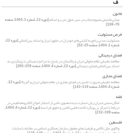
ف
فانون
مبانی فلسفی مفهوم حجاب در سیر تحول غرب و اسلام
[دوره 12، شماره 1، 1404، صفحه
79-108]
فرض مسئولیت
مسئولیت مدنی راجع‌به کشتی‌های خودران در حقوق ایران و اسناد بین‌المللی
[دوره 12،
شماره 1، 1404، صفحه 25-52]
فضای دیجیتالی
مطالعه تطبیقی نظام حقوقی ایران و پاکستان در پاسخ به جرائم دیجیتالی با رویکردی به
اسناد بین‌المللی فضای دیجیتالی
[دوره 12، شماره 4، 1404، صفحه 259-285]
فضای مجازی
مطالعه تطبیقی ضرورت تقنین در فضای مجازی در نظام حقوقی ایران و آمریکا
[دوره 12،
شماره 4، 1404، صفحه 119-143]
فقه
امکان‌سنجی جبران زیان خسارت‌ دیده معنوی ناشی از انتشار امواج الکترومغناطیس در
دریاها با تمرکز بر رویکرد قاعده فقهی لاضرر و حقوق فرانسه
[دوره 12، شماره 4، 1404،
صفحه 199-232]
فلسطین
واکاوی علل ناکامی و ظرفیت‌های مغفول سازمان همکاری اسلامی در مقابله با جنایات