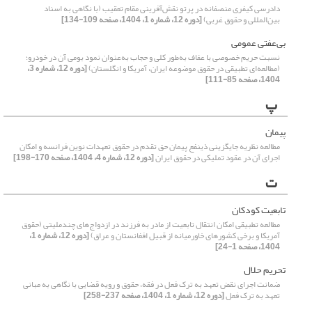
دادرسی کیفری منصفانه در پرتو نقش‌آفرینی مقام تعقیب (با نگاهی به اسناد
بین‌المللی و حقوق غربی)
[دوره 12، شماره 1، 1404، صفحه 109-134]
بی‌عفتی عمومی
نسبت حریم خصوصی با عفاف به‌طور کلی و حجاب به‌عنوان نمود بومی آن در خودرو؛
(مطالعه‌ای تطبیقی در حقوق موضوعه ایران، آمریکا و انگلستان)
[دوره 12، شماره 3،
1404، صفحه 85-111]
پ
پیمان
مطالعه نظریه جایگزینی ذینفع پیمان حق تقدم در حقوق تعهدات نوین فرانسه و امکان
اجرای آن در عقود تملیکی در حقوق ایران
[دوره 12، شماره 4، 1404، صفحه 170-198]
ت
تابعیت کودکان
مطالعه تطبیقی امکان انتقال تابعیت از مادر به فرزند در ازدواج‌های چندملیتی (حقوق
آمریکا و برخی کشورهای خاورمیانه از قبیل افغانستان و عراق)
[دوره 12، شماره 1،
1404، صفحه 1-24]
تحریم حلال
ضمانت اجرای نقض تعهد به ترک فعل در فقه، حقوق و رویه قضایی با نگاهی به مبانی
تعهد به ترک فعل
[دوره 12، شماره 1، 1404، صفحه 237-258]