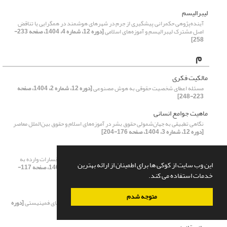
لیبرالیسم
آینده‌پژوهی حکمرانی پیشگیری از جرم در شهرهای هوشمند در همگرایی یا تناقض
اصل مشترک لیبرالیسم و آموزه‌های اسلامی
[دوره 12، شماره 4، 1404، صفحه 233-
258]
م
مالکیت فکری
مسئله اعطای شخصیت حقوقی به هوش مصنوعی
[دوره 12، شماره 2، 1404، صفحه
223-248]
ماهیت جوامع انسانی
نگاهی تطبیقی به جهان‌شمولی حقوق بشر در آموزه‌های اسلام و حقوق بین‌الملل معاصر
[دوره 12، شماره 3، 1404، صفحه 176-204]
مبانی فقهی
مبانی مسئولیت مدنی صاحب ویژند در زنجیره تأمین کالا در قبال خسارات وارده به
این وب سایت از کوکی ها برای اطمینان از ارائه بهترین
کارگران در حقوق اتحادیه اروپا و فقه امامیه
[دوره 12، شماره 2، 1404، صفحه 117-
خدمات استفاده می کند.
1140]
مبانی فلسفی
متوجه شدم
مطالعه تطبیقی پیرامون مبانی حقوق زنان در حقوق ایران و جنبش‌های فمینیستی
[دوره
12، شماره 3، 1404، صفحه 112-148]