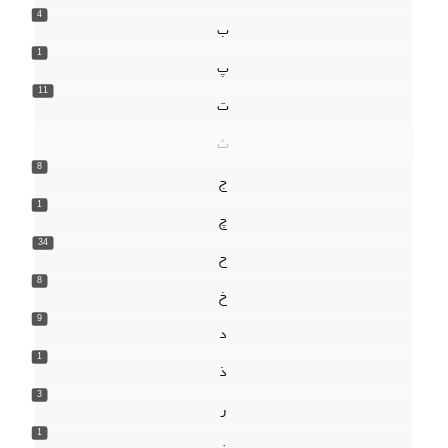
4
ب
1
پ
11
ت
ث
8
ج
1
چ
34
ح
8
خ
9
د
1
ذ
3
ر
1
ز