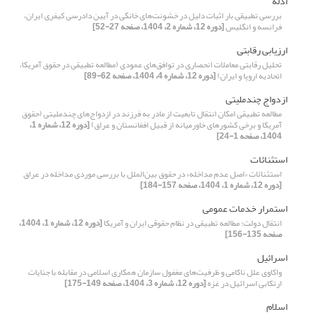
ادله
بررسی تطبیقی بار اثبات دلیل در خشونت‌های خانگی در آیین دادرسی کیفری ایران،
فرانسه و انگلیس
[دوره 12، شماره 2، 1404، صفحه 27-52]
ارزیابی رقابتی
تحلیل رقابتی معاملات انحصاری در توافق‌های عمودی (مطالعه تطبیقی در حقوق آمریکا،
اتحادیه اروپا و ایران)
[دوره 12، شماره 4، 1404، صفحه 62-89]
ازدواج چندملیتی
مطالعه تطبیقی امکان انتقال تابعیت از مادر به فرزند در ازدواج‌های چندملیتی (حقوق
آمریکا و برخی کشورهای خاورمیانه از قبیل افغانستان و عراق)
[دوره 12، شماره 1،
1404، صفحه 1-24]
استثنائات
استثنائات «اصل عدم مداخله» در حقوق بین‌الملل با بررسی موردی مداخله در عراق
[دوره 12، شماره 1، 1404، صفحه 157-184]
استمرار خدمات عمومی
انتقال دولت؛ مطالعه تطبیقی در نظام حقوقی ایران و آمریکا
[دوره 12، شماره 1، 1404،
صفحه 135-156]
اسرائیل
واکاوی علل ناکامی و ظرفیت‌های مغفول سازمان همکاری اسلامی در مقابله با جنایات
ارتکابی اسرائیل در غزه
[دوره 12، شماره 3، 1404، صفحه 149-175]
اسلام