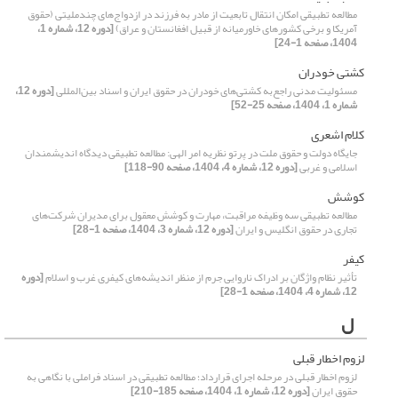
مطالعه تطبیقی امکان انتقال تابعیت از مادر به فرزند در ازدواج‌های چندملیتی (حقوق
آمریکا و برخی کشورهای خاورمیانه از قبیل افغانستان و عراق)
[دوره 12، شماره 1،
1404، صفحه 1-24]
کشتی خودران
مسئولیت مدنی راجع‌به کشتی‌های خودران در حقوق ایران و اسناد بین‌المللی
[دوره 12،
شماره 1، 1404، صفحه 25-52]
کلام اشعری
جایگاه دولت و حقوق ملت در پرتو نظریه امر الهی: مطالعه تطبیقی دیدگاه اندیشمندان
اسلامی و غربی
[دوره 12، شماره 4، 1404، صفحه 90-118]
کوشش
مطالعه تطبیقی سه وظیفه مراقبت، مهارت و کوشش معقول برای مدیران شرکت‌های
تجاری در حقوق انگلیس و ایران
[دوره 12، شماره 3، 1404، صفحه 1-28]
کیفر
تأثیر نظام واژگان بر ادراک ناروایی جرم از منظر اندیشه‌های کیفری غرب و اسلام
[دوره
12، شماره 4، 1404، صفحه 1-28]
ل
لزوم اخطار قبلی
لزوم اخطار قبلی در مرحله اجرای قرارداد؛ مطالعه تطبیقی در اسناد فراملی با نگاهی به
حقوق ایران
[دوره 12، شماره 1، 1404، صفحه 185-210]