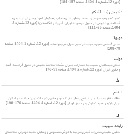
[دوره 12، شماره 1، 1404، صفحه 157-184]
دکترین رؤیت آشکار
نسبت حریم خصوصی با عفاف به‌طور کلی و حجاب به‌عنوان نمود بومی آن در خودرو؛
(مطالعه‌ای تطبیقی در حقوق موضوعه ایران، آمریکا و انگلستان)
[دوره 12، شماره 3،
1404، صفحه 85-111]
دوبوآ
مبانی فلسفی مفهوم حجاب در سیر تحول غرب و اسلام
[دوره 12، شماره 1، 1404، صفحه
79-108]
دولت
ضمان بیت‌المال نسبت به خسارات جبران نشده؛ مطالعۀ تطبیقی در حقوق فرانسه، فقه
و حقوق ایران
[دوره 12، شماره 2، 1404، صفحه 53-76]
ذ
ذینفع
مطالعه نظریه جایگزینی ذینفع پیمان حق تقدم در حقوق تعهدات نوین فرانسه و امکان
اجرای آن در عقود تملیکی در حقوق ایران
[دوره 12، شماره 4، 1404، صفحه 170-198]
ر
رایطه سببیت
تحلیل تطبیقی مقررات کیفری مرتبط با هوش مصنوعی و وسایل نقلیه خودران: مطالعه‌ای