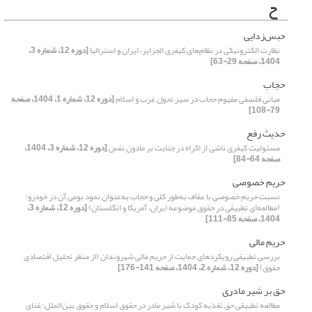
ح
حبس‌زدایی
نظارت الکترونیکی در نظام‌های کیفری الجزایر، ایران و استرالیا
[دوره 12، شماره 3،
1404، صفحه 29-63]
حجاب
مبانی فلسفی مفهوم حجاب در سیر تحول غرب و اسلام
[دوره 12، شماره 1، 1404، صفحه
79-108]
حدیث رفع
مسئولیت کیفری ناشی از اکراه در جنایت بر مادون نفس
[دوره 12، شماره 3، 1404،
صفحه 64-84]
حریم خصوصی
نسبت حریم خصوصی با عفاف به‌طور کلی و حجاب به‌عنوان نمود بومی آن در خودرو؛
(مطالعه‌ای تطبیقی در حقوق موضوعه ایران، آمریکا و انگلستان)
[دوره 12، شماره 3،
1404، صفحه 85-111]
حریم مالی
بررسی تطبیقی رویکردهای حمایت از حریم مالی شهروندان (از منظر تحلیل اقتصادی
حقوق)
[دوره 12، شماره 2، 1404، صفحه 141-176]
حق بر شیر مادری
مطالعه تطبیقی حق تغذیه کودک با شیر مادر در حقوق اسلام و حقوق بین‌الملل: غنای