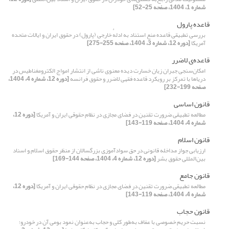
شماره 1، 1404، صفحه 25-52]
قاعده پارول
بررسی تطبیقی قاعده منع استناد به ادلهٔ خارجی (پارول) در حقوق ایران و ایالات‌ متحده
آمریکا
[دوره 12، شماره 3، 1404، صفحه 255-275]
قاعده‌ی لاضرر
امکان‌سنجی جبران زیان خسارت‌ دیده معنوی ناشی از انتشار امواج الکترومغناطیس در
دریاها با تمرکز بر رویکرد قاعده فقهی لاضرر و حقوق فرانسه
[دوره 12، شماره 4، 1404،
صفحه 199-232]
قانون اساسی
مطالعه تطبیقی ضرورت تقنین در فضای مجازی در نظام حقوقی ایران و آمریکا
[دوره 12،
شماره 4، 1404، صفحه 119-143]
قانون اسلام
ارزیابی جواز مداخله قانونی در حق سوادآموزی بزرگسالان از منظر حقوق اسلام و اسناد
بین‌المللی حقوق بشر
[دوره 12، شماره 4، 1404، صفحه 144-169]
قانون جامع
مطالعه تطبیقی ضرورت تقنین در فضای مجازی در نظام حقوقی ایران و آمریکا
[دوره 12،
شماره 4، 1404، صفحه 119-143]
قانون حجاب
نسبت حریم خصوصی با عفاف به‌طور کلی و حجاب به‌عنوان نمود بومی آن در خودرو؛