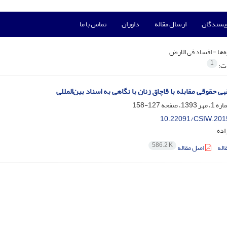
ویسندگان
ارسال مقاله
داوران
تماس با ما
‌ها =
افساد فی الارض
1
ات:
 حقوقی مقابله با قاچاق زنان با نگاهی به اسناد بین‌المللی
127-158
10.22091/CSIW.201
اده
586.2 K
اله
اصل مقاله