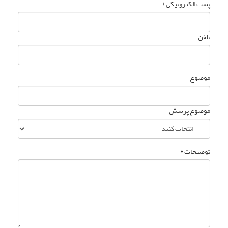
پست الکترونیکی *
تلفن
موضوع
موضوع پرسش
توضیحات *