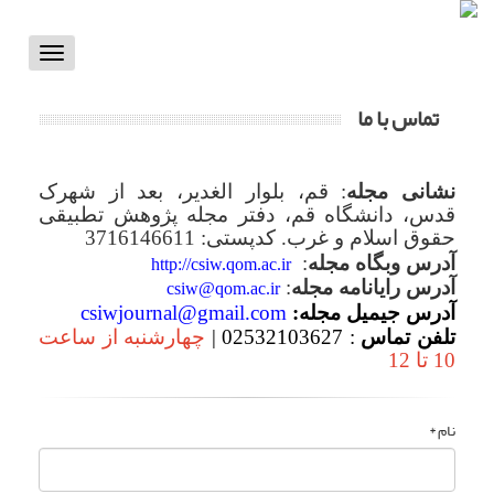
Toggle
vigation
تماس با ما
نشانی مجله
: قم، بلوار الغدیر، بعد از شهرک
قدس، دانشگاه قم، دفتر مجله پژوهش تطبیقی
حقوق اسلام و غرب. کدپستی: 3716146611
آدرس وبگاه مجله
:
http://csiw.qom.ac.ir
آدرس رایانامه مجله
:
csiw@qom.ac.ir
آدرس جیمیل مجله:
csiwjournal@gmail.com
تلفن تماس
: 02532103627 |
چهارشنبه از ساعت
10 تا 12
نام *