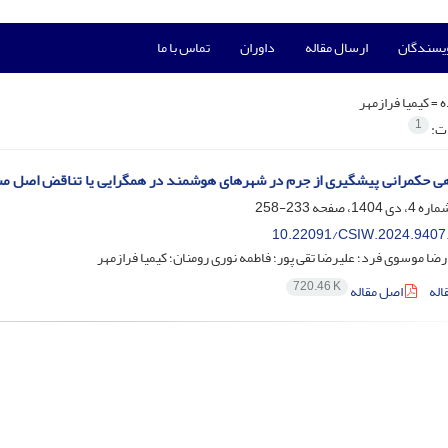
ویسندگان
ارسال مقاله
داوران
تماس با ما
ه =
کیمیا فرازمهر
1
ات:
هی حکمرانی پیشگیری از جرم در شهرهای هوشمند در همگرایی یا تناقض اصل مشت
233-258
10.22091/CSIW.2024.9407
 موسوی فرد؛ علیرضا تقی پور؛ فاطمه نوری رومنان؛ کیمیا فرازمهر
720.46 K
اله
اصل مقاله