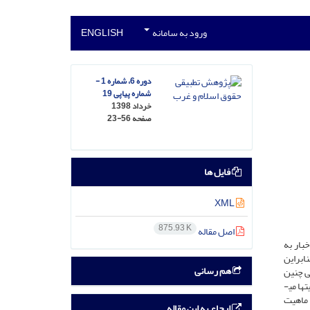
ورود به سامانه
ENGLISH
دوره 6، شماره 1 -
شماره پیاپی 19
خرداد 1398
صفحه
23-56
فایل ها
XML
875.93 K
اصل مقاله
بار به
نابراین
هم رسانی
ی چنین
اتفاق نظری وجود دارد که قلمرو آزادی اطلاعات و اخبار مطلق نبوده و برای آن محدودیت هایی ذکر شده است که از جمله مهم­ترین و مبهم­ترین این محدودیت­ها می­
 ماهیت
ارجاع به این مقاله