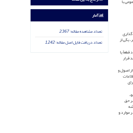
مومی با
آمار
تعداد مشاهده مقاله:
2,367
 گذاری
، یکی از
تعداد دریافت فایل اصل مقاله:
1,242
طعاً یا
 قرار
از اصول و
لاعات
رای
وء
بر حق
شه
 موارد و