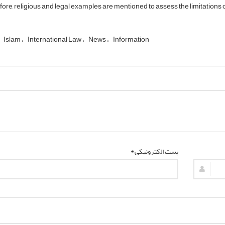
ore, religious and legal examples are mentioned to assess the limitations o
Islam
International Law
News
Information
پست الکترونیکی *