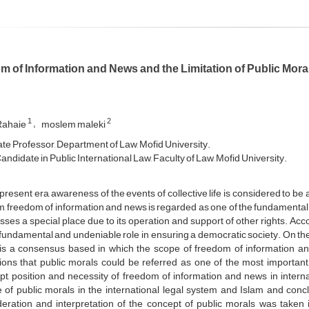
 of Information and News and the Limitation of Public Moral
1
2
Rahaie
moslem maleki
te Professor, Department of Law, Mofid University.
ndidate in Public International Law, Faculty of Law, Mofid University.
 present era, awareness of the events of collective life is considered to b
, freedom of information and news is regarded as one of the fundamental hu
ses a special place due to its operation and support of other rights. Accor
fundamental and undeniable role in ensuring a democratic society. On the 
 is a consensus based in which the scope of freedom of information and
tions that public morals could be referred as one of the most importan
t, position and necessity of freedom of information and news in intern
 of public morals in the international legal system and Islam and conclu
deration and interpretation of the concept of public morals was taken 