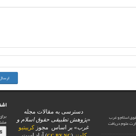
ارسال
اشت
دسترسی به مقالات مجله
برای
وق اسلام و غرب
«
پژوهش تطبیقی حقوق اسلام و
مشت
ارت علوم دریافت
غرب
» بر اساس مجوز
کرییتیو
کامنز
(
) آزاد است.
CC BY-NC