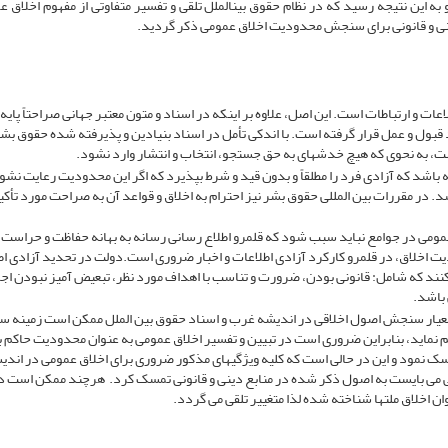
 به این نتیجه رسید که در نظام حقوق بین­الملل تلقی و تفسیر متفاوتی از مفهوم اخلاق ع
نی و قانونی برای سنجش محدودیت اخلاق عمومی ذکر گردید.
ات و ارتباطات است. این اصل، علاوه بر اینکه در اسناد و متون معتبر جهانی صراحتاً پایه
قبول و عمل قرار گرفته است. با اندکی تأمل در اسناد بنیادین و پذیرفته شده حقوق بشر
ست، به نحوی که هیچ خدشه­ای به حق جستجو، انتخاب و انتشار وارد نشود.
اشد که آزادی فرد را مطلقاً و بدون قید و شرط بپذیرد که اگر این محدودیت رعایت نشود ق
ر مقررات بین المللی حقوق بشر نیز احترام به اخلاق و قواعد آن به صراحت مورد تأکید
عمومی در جوامع نباید سبب شود که قلمرو اطلاع رسانی رسانه به بهانه حفاظت و حراست 
ت اخلاق، در قلمرو کارکرد آزادی اطلاعات و اخبار ضروری است.دولت در تحدید آزادی اط
­کنند که شامل: قانونی بودن، ضرورت و تناسب با اهداف مورد نظر، تبعیض آمیز نبودن اج
باشد.
عیار سنجش اصول اخلاقی در اندیشه غرب و اسناد حقوق بین الملل ممکن است زمینه س
هم نماید، بنابراین ضروری است در تبیین و تفسیر اخلاق عمومی به عنوان محدودیت حاکم 
تمسک نمود و این در حالی است که کلیه ویژگی­های مذکور ضروری برای اخلاق عمومی در اندی
می می بایست به اصول ذکر شده در منابع دینی و قانونی تمسک کرد. هرچند ممکن است در
ن اخلاق ملت­ها شناخته شده لذا متغییر تلقی می گردد.