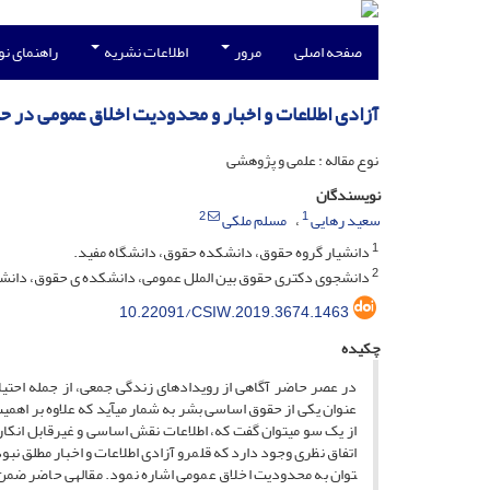
صفحه اصلی
مرور
اطلاعات نشریه
راهنمای ن
آزادی اطلاعات و اخبار و محدودیت اخلاق عمومی در حق
نوع مقاله : علمی و پژوهشی
نویسندگان
2
1
سعید رهایی
مسلم ملکی
1
دانشیار گروه حقوق، دانشکده حقوق، دانشگاه مفید.
2
دانشجوی دکتری حقوق بین الملل عمومی، دانشکده ی حقوق، دانشگ
10.22091/CSIW.2019.3674.1463
چکیده
در عصر حاضر آگاهی از رویدادهای زندگی جمعی، از جمله احتیاج
عنوان یکی از حقوق اساسی بشر به شمار می­آید که علاوه بر اهمیت 
از یک سو می­توان گفت که، اطلاعات نقش اساسی و غیرقابل انکار 
توان به محدودیت اخلاق عمومی اشاره نمود. مقاله­ی حاضر ضمن 