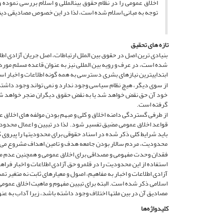
اخلاق عمومی را در نظام حقوق بین­المللی و اسلام بررسی نموده و
توجه به مبانی اسلام شده است، لذا در این خصوص مصادیقی دی
تازه های تحقیق
بنیادی ترین اصل در حقوق بین الملل ارتباطات، اصل جریان آزادی اطلاع
شده است، در عرف و رویه بین المللی نیز به عنوان قاعده مسلم مورد 
ابتدایی­ترین نیازهای بشری دسترسی به همه گونه اطلاعات و اخبار ا
از سوی دیگر، هیچ نظام سیاسی وجود ندارد و نمی تواند وجود داشته ب
خود آن حق نقض خواهد شد یا به نقض حقوق دیگران منجر خواهد شد. د
گرفته است.
از طرفی گستردگی دامنه اخلاق و کلی و مبهم بودن مولفه های اخلاق 
قواعد اخلاق عمومی مضیق تفسیر شود. لذا در تبیین و اعمال محدودی
باید شرایط کلی ذکر شده در اسناد حقوقی برای محدودیت­ها را پیروی 
محدودیت، مردم سالار بودن جامعه هدف و تامین اهداف مشروع می 
فقدان وحدت مفهومی و مصداقی برای اخلاق عمومی و همچنین عدم م
استفاده از این محدودیت را در قلمرو حق آزادی اطلاعات و اخبار فرا
آزادی اطلاعات و اخبار به مفاهیم، اصول و معیارهای ثابت نه متغیر 
اسلامی ذکر شده است. البته برای تبیین مفهوم و ماهیت اخلاق عمو
مصادیق آن در بین ملت­ها اختلاف وجود داشته باشد، زیرا آداب به عنوا
کلیدواژه‌ها