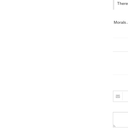
Theref
Morals