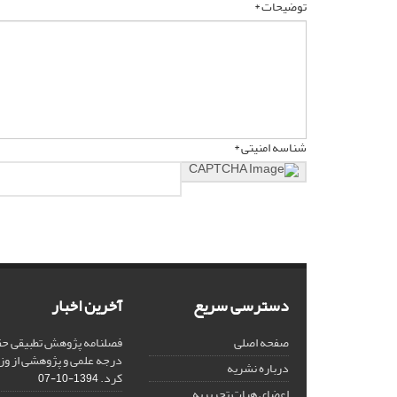
توضیحات *
شناسه امنیتی *
دسترسی سریع
آخرین اخبار
صفحه اصلی
فصلنامه پژوهش تطبیقی حق
درجه علمی و پژوهشی از وز
درباره نشریه
کرد.
1394-10-07
اعضای هیات تحریریه