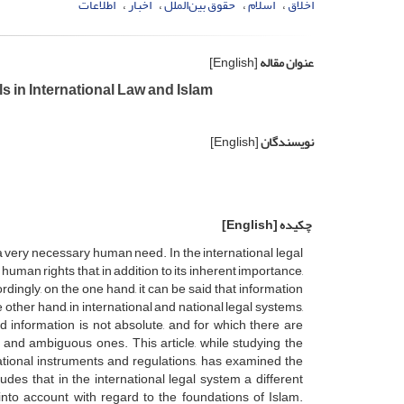
اخلاق
اسلام
حقوق بین‌الملل
اخبار
اطلاعات
عنوان مقاله
[English]
s in International Law and Islam
نویسندگان
[English]
چکیده
[English]
e a very necessary human need. In the international legal
man rights that, in addition to its inherent importance,
dingly, on the one hand, it can be said that information
other hand, in international and national legal systems,
 information is not absolute, and for which there are
t and ambiguous ones. This article, while studying the
ational instruments and regulations, has examined the
des that in the international legal system a different
into account with regard to the foundations of Islam.