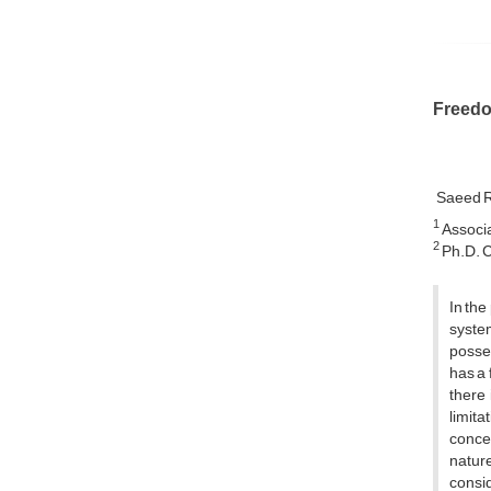
Freedom
Saeed 
1
Associa
2
Ph.D. Ca
In the
system
posses
has a 
there
limita
concep
nature
consi