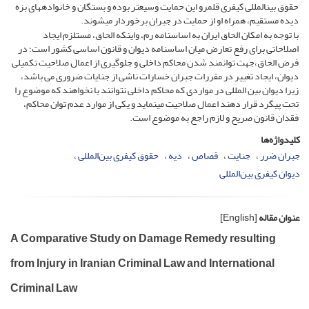
حقوق بین­المللی کیفری قلمرو این حمایت وسیعتر بوده و بستگان و خانواده­های بزه
دیده مستقیم، همراه او از حمایت در جبران برخوردار می­شوند.
با توجه به امکان الحاق ایران به اساسنامه رم، واینکه الحاق، مستلزم ایجاد
اصلاحاتی برای رفع تعارض میان اساسنامه دیوان و قانون اساسی کشور است؛ در
فرض الحاق،جهت توانمند شدن محاکم داخلی و جلوگیری از اعمال صلاحیت تکمیلی
دیوان، ایجاد تغییر در مقررات جبران خسارات ناشی از جنایات ضروری می باشد،
زیرا دیوان بین المللی در مواردی که محاکم داخلی نتوانند یا نخواهند که موضوع را
تحت پیگرد قرار دهند اعمال صلاحیت می­نماید و یکی از موارد عدم توان محاکم،
فقدان قانون صریح و لازم راجع به موضوع است.
کلیدواژه‌ها
جبران ضرر
جنایت
قصاص
دیه
حقوق کیفری بین‌المللی
دیوان کیفری بین‌المللی
عنوان مقاله
[English]
A Comparative Study on Damage Remedy resulting
from Injury in Iranian Criminal Law and International
Criminal Law