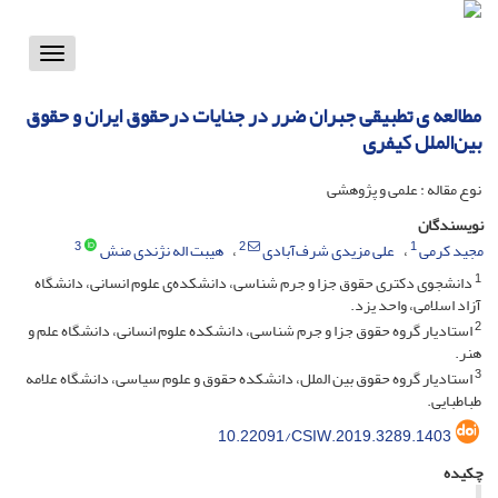
Toggle
vigation
مطالعه ی تطبیقی جبران ضرر در جنایات درحقوق ایران و حقوق
بین‌الملل کیفری
نوع مقاله : علمی و پژوهشی
نویسندگان
3
2
1
مجید کرمی
علی مزیدی شرف‌آبادی
هیبت اله نژندی منش
1
دانشجوی دکتری حقوق جزا و جرم شناسی، دانشکده‌ی علوم انسانی، دانشگاه
آزاد اسلامی، واحد یزد.
2
استادیار گروه حقوق جزا و جرم شناسی، دانشکده علوم انسانی، دانشگاه علم و
هنر.
3
استادیار گروه حقوق بین الملل، دانشکده حقوق و علوم سیاسی، دانشگاه علامه
طباطبایی.
10.22091/CSIW.2019.3289.1403
چکیده