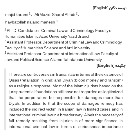
نویسندگان
[English]
1
2
majid karami
Ali Mazidi Sharaf Abadi
3
haybatollah najandimanesh
1
Ph. D. Candidate in Criminal Law and Criminology, Faculty of
Humanities, Islamic Azad University, Yazd Branch
2
Assistant Professor, Department of Criminal Law and Criminology,
Faculty of Humanities, Science and Art University.
3
Assistant Professor, Department of International Law, Faculty of
Law and Political Science, Allame Tabatabaie University
چکیده
[English]
There are controversies in Iranian law in terms of the existence of
Qisas (retaliation in kind) and Diyah (blood money and ransom)
as a religious response. Most of the Islamic jurists, based on the
jurisprudential foundations, still have not regarded as legitimized
that the perpetrators be responsible for damages more than
Diyah. In addition to that, the scope of damages remedy has
included the indirect victim in Iranian law in limited cases and in
international criminal law in a broader way. Albeit, the necessity of
full remedy resulting from injuries is of more significance in
international criminal law in terms of seriousness, importance