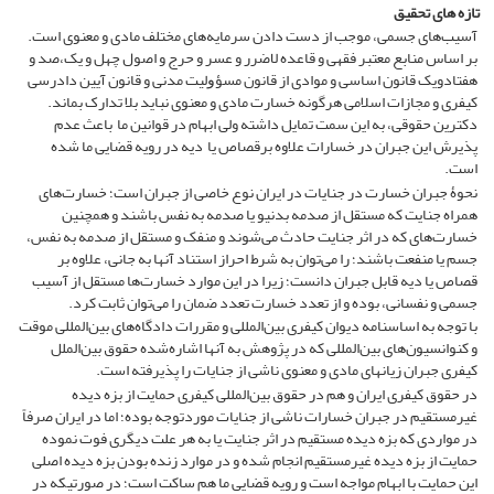
تازه های تحقیق
آسیب‌های جسمی، موجب از دست دادن سرمایه‌های مختلف مادی و معنوی است.
بر اساس منابع معتبر فقهی و قاعده لاضرر و عسر و حرج و اصول چهل و یک،‌صد و
هفتادویک قانون اساسی و موادی از قانون ﻣﺴﺆﻭلیت مدنی و قانون آیین دادرسی
کیفری و مجازات اسلامی هرگونه خسارت مادی و معنوی نباید بلا تدارک بماند.
دکترین حقوقی، به این سمت تمایل داشته ولی ابهام در قوانین ما باعث عدم
پذیرش این جبران در خسارات علاوه برقصاص یا دیه در رویه قضایی ما شده
است.
نحوۀ جبران خسارت در جنایات در ایران نوع خاصی از جبران است؛ خسارت‌های
همراه جنایت که مستقل از صدمه بدنیو یا صدمه به نفس باشند و همچنین
خسارت‌های که در اثر جنایت حادث می‌شوند و منفک و مستقل از صدمه به نفس،
جسم یا منفعت باشند؛ را می‌توان به ‌شرط احراز استناد آنها به جانی، علاوه بر
قصاص یا دیه قابل جبران دانست؛ زیرا در این موارد خسارت‌ها مستقل از آسیب
جسمی و نفسانی، بوده و از تعدد خسارت تعدد ضمان را می‌توان ثابت کرد.
با توجه به اساسنامه دیوان کیفری بین‌المللی و مقررات دادگاه‌های بین‌المللی موقت
و کنوانسیون‌های بین‌المللی که در پژوهش به آنها اشاره‌شده حقوق بین‌الملل
کیفری جبران زیانهای مادی و معنوی ناشی از جنایات را پذیرفته است.
در حقوق کیفری ایران و هم در حقوق بین‌المللی کیفری حمایت از بزه دیده
غیرمستقیم در جبران خسارات ناشی از جنایات موردتوجه بوده؛ اما در ایران صرفاً
در مواردی که بزه دیده مستقیم در اثر جنایت یا به هر علت دیگری فوت نموده
حمایت از بزه دیده غیرمستقیم انجام شده و در موارد زنده بودن بزه دیده اصلی
این حمایت با ابهام مواجه است و رویه قضایی ما هم ساکت است؛ در صورتیکه در