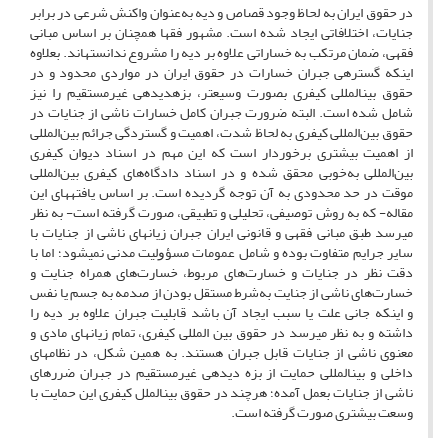
در حقوق ایران به لحاظ وجود قصاص و دیه به‌عنوان واکنش شرعی در برابر
جنایات، اختلافاتی ایجاد شده است. مشهور فقها همچنان بر اساس مبانی
فقهی، ضمان مرتکب به خساراتی علاوه بر دیه را مشروع ندانسته­اند. بعلاوه
اینکه گستره­ی جبران خسارات در حقوق ایران در مواردی محدود و در
حقوق بین­المللی کیفری بصورت وسیع­تر، بزه­دیده­ی غیرمستقیم را نیز
شامل شده است. البته ضرورت جبران کامل خسارات ناشی از جنایات در
حقوق بین‌المللی کیفری به لحاظ شدت، اهمیت و گستردگی جرائم بین‌المللی
از اهمیت بیشتری برخوردار است که این مهم در اسناد دیوان کیفری
بین‌المللی به‌خوبی محقق شده و در اسناد دادگاه‌های کیفری بین‌المللی
موقت در حد محدودی به آن توجه گردیده است. بر اساس یافته­های این
مقاله- که به روش توصیفی، تحلیلی و تطبیقی، صورت گرفته است- به نظر
می­رسد طبق مبانی فقهی و قانونی ایران جبران زیان­های ناشی از جنایات با
سایر جرایم متفاوت بوده و شامل عمومات ﻣﺴﺆﻭﻟﯿﺖ مدنی نمی­شود؛ اما با
دقت نظر در جنایات و خسارت‌های مربوط، خسارت‌های همراه جنایت و
خسارت‌های ناشی از جنایت به‌شرط مستقل بودن از صدمه به جسم یا نفس
و اینکه جانی علت یا سبب ایجاد آن باشد قابلیت جبران علاوه بر دیه را
داشته و به نظر می­رسد در حقوق بین المللی کیفری، تمام زیان­های مادی و
معنوی ناشی از جنایات قابل جبران هستند. به همین شکل، در نظام­های
داخلی و بین­المللی حمایت از بزه دیده­ی غیرمستقیم در جبران ضررهای
ناشی از جنایات بعمل آمده؛ هرچند در حقوق بین­الملل کیفری این حمایت با
وسعت بیشتری صورت گرفته است.