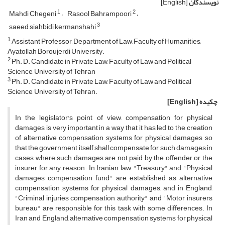
نویسندگان
[English]
1
2
Mahdi Chegeni
Rasool Bahrampoori
3
saeed siahbidi kermanshahi
1
Assistant Professor, Department of Law, Faculty of Humanities,
Ayatollah Boroujerdi University.
2
Ph. D. Candidate in Private Law, Faculty of Law and Political
Science, University of Tehran
3
Ph. D. Candidate in Private Law, Faculty of Law and Political
Science, University of Tehran.
چکیده
[English]
In the legislator's point of view, compensation for physical
damages is very important in a way that it has led to the creation
of alternative compensation systems for physical damages so
that the government itself shall compensate for such damages in
cases where such damages are not paid by the offender or the
insurer for any reason. In Iranian law, "Treasury" and "Physical
damages compensation fund" are established as alternative
compensation systems for physical damages, and in England,
"Criminal injuries compensation authority" and "Motor insurers
bureau" are responsible for this task with some differences. In
Iran and England, alternative compensation systems for physical