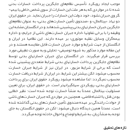
موجب ایجاد رویکرد تأسیس نظام‌های جایگزین پرداخت خسارات بدنی
شده تا در مواردی که به هر علت این خسارات از سوی شخص خاطی یا بیمه­­
گر وی جبران نشود، خود دولت این خسارات را جبران نماید. در حقوق ایران
دو نهاد «بیت‏المال» و «صندوق تأمین خسارت‌های بدنی» به عنوان نظام‌های
جایگزین جبران خسارت‎های بدنی پیش‎بینی شده‎اند و در انگلستان مشابه این
وظیفه را با برخی تفاوت­ها «اداره جبران خسارت‌های ناشی از جرایم» و «اداره
بیمه‌گران وسایل نقلیه موتوری» بر عهده دارند. این نظام‎ها در ایران و
انگلستان از جهت شرایط و موارد جبران خسارت قابل مقایسه هستند و در
این مقاله موارد مذکور به شیوه توصیفی- تحلیلی و به صورت تطبیقی مورد
بررسی قرار می‎گیرند. در انگلستان برای جبران خسارت‎های بدنی توسط
نظام‌های جایگزین پرداخت خسارت‎های بدنی شرایط متعددی پیش‎بینی شده
است که برخی از شرایط مزبور، در ایران نیز از شرایط جبران خسارت
محسوب می‎شود؛ لکن بیشتر این شرایط، در ایران از شرایط دریافت خسارت
محسوب نمی‎گردد؛ لذا مشاهده می‎شود رویکرد حقوق ایران برای پرداخت
خسارت‎های بدنی، رویکردی سهل‏گیرانه‎تر است. در حقوق ایران، برای تعیین
مسئولیت بیت‏المال عمدتاً به منشأ خسارت توجه شده است؛ نظیر خطایی
بودن قتل یا اشتباه قاضی، همچنین در مواردی که جبران خسارت‌های ناشی
از حوادث رانندگی بر عهده صندوق تأمین خسارت‌های بدنی گذاشته شده
است، عمدتاً همین دیدگاه دنبال می‎شود؛ لکن در حقوق انگلستان به ­جای
توجه به منشأ زیان، به شرایط و اوضاع و احوال حادثه توجه می‎گردد.
تازه های تحقیق