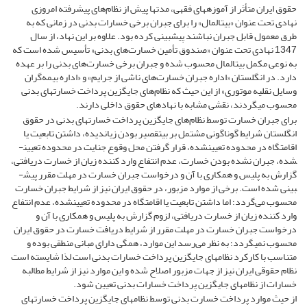
حقوق ایران متأثر از آموزه­های فقهی، مدت­ها پیش از نظام‌های پیشرفته امروزی
نهادی تحت عنوان «بیت‏المال» را برای جبران برخی خسارات بدنی در زمانی که به
طرق معمول قابل جبران نباشند پیش­بینی کرده بود. علاوه بر این نهاد، از سال
1347 نهادی تحت عنوان «صندوق تأمین خسارت‌های بدنی» تأسیس شده است که
به ­نوعی مکمل بیت‏المال محسوب شده و جبران برخی خسارت‌های بدنی را بر عهده
دارد. در انگلستان «اداره جبران خسارت‌های ناشی از جرایم» و «اداره بیمه‌گران
وسایل نقلیه موتوری» از این حیث که نظام‌های جایگزین پرداخت خسارت‎های بدنی
محسوب می­گردند، نقشی مشابه با نهادهای حقوق داخلی دارند.
برای جبران خسارت توسط نظام‌های جایگزین پرداخت خسارت‎های بدنی در حقوق
انگلستان شرایط گوناگونی مشتمل بر بی­تقصیر بودن زیان­دیده، داشتن تابعیت یا
اقامتگاه در محدوده تعیین­شده، قرار گرفتن محل وقوع جنایت در محدوده تعیین­
شده، جبران نشده بودن خسارت، عدم انتفاع وارد کننده زیان از خسارت دریافتی،
گزارش به پلیس و همکاری با آن و درخواست جبران خسارت در مهلت مقرر پیش­
بینی شده است. برخی از موارد مزبور، در حقوق ایران نیز از شرایط جبران خسارت
محسوب می‌گردد؛ اما داشتن تابعیت یا اقامتگاه در محدوده تعیین­شده، عدم انتفاع
وارد کننده زیان از خسارت دریافتی، لزوم گزارش به پلیس و همکاری با آن و
درخواست جبران خسارت در مهلت مقرر از شرایط دریافت خسارت در حقوق ایران
محسوب نمی­گردد؛ به نظر می‌رسد این موارد، همگی دارای مبانی منطقی بوده و
متناسب با کارکرد نظام‎های جایگزین پرداخت خسارات بدنی است لذا شایسته است
نظام حقوقی ایران نیز از جهات مزبور اصلاح شده و این موارد نیز از شرایط مطالبه
خسارات از نظام‎های جایگزین پرداخت خسارات بدنی تعیین شود.
از حیث موارد پرداخت خسارت بدنی توسط نظام‎های جایگزین پرداخت خسارت‎های