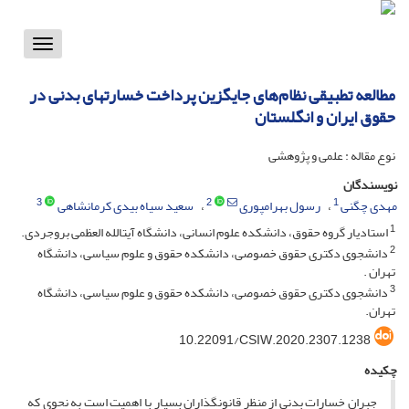
Toggle
vigation
مطالعه تطبیقی نظام‌های جایگزین پرداخت خسارت‎‎های بدنی در
حقوق ایران و انگلستان
نوع مقاله : علمی و پژوهشی
نویسندگان
3
2
1
مهدی چگنی
رسول بهرامپوری
سعید سیاه بیدی کرمانشاهی
1
استادیار گروه حقوق، دانشکده علوم انسانی، دانشگاه آیت‎الله العظمی بروجردی.
2
دانشجوی دکتری حقوق خصوصی، دانشکده حقوق و علوم سیاسی، دانشگاه
تهران .
3
دانشجوی دکتری حقوق خصوصی، دانشکده حقوق و علوم سیاسی، دانشگاه
تهران.
10.22091/CSIW.2020.2307.1238
چکیده
جبران خسارات بدنی از منظر قانون­گذاران بسیار با اهمیت است به نحوی که