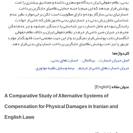
بدنی، نظام حقوقی ایران دیدگاه موسع‎تری داشته و مصادیق بیشتری را تحت
پوشش قرار می‎دهد که این مهم با جنبه‎ حمایتی نظام‎های جایگزین پرداخت
خسارت‎های بدنی سازگار بوده و دارای مطلوبیت است؛ لکن برخی موارد نظیر عدم
شناسایی عامل زیان بدنی در خسارت‎های بدنی مادون قتل که ناشی از حوادث
رانندگی نبوده و عامل خسارت نیز شناسایی یا دستگیر نمی‎شود و نیز عدم تمکن
مجرم در جبران ضرر ناشی از جرم در نظام حقوقی ایران برخلاف نظام حقوقی
انگلستان تحت پوشش قرار نمی‎گیرند و از این جهت مقتضی است قانون‎گذار موارد
مزبور را نیز تحت پوشش نظام‎های جایگزین پرداخت خسارت‎های بدنی قرار دهد.
کلیدواژه‌ها
اصل جبران خسارت
بیت‎المال
خسارت‌های بدنی
جبران خسارت‌های ناشی از جرایم
بیمه‌ وسایل نقلیه موتوری
عنوان مقاله
[English]
A Comparative Study of Alternative Systems of
Compensation for Physical Damages in Iranian and
English Laws