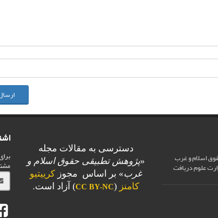
ارسال
اشت
دسترسی به مقالات مجله
برای
وق اسلام و غرب
«
پژوهش تطبیقی حقوق اسلام و
مشت
ارت علوم دریافت
غرب
» بر اساس مجوز
کرییتیو
کامنز
(
) آزاد است.
CC BY-NC