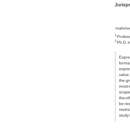
Jurisp
mahmoo
1
Profess
2
Ph.D. i
Expre
format
expres
value.
the gr
most i
scope 
the ot
be res
restri
study 