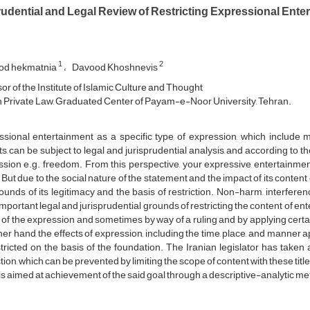
rudential and Legal Review of Restricting Expressional Ente
1
2
d hekmatnia
Davood Khoshnevis
or of the Institute of Islamic Culture and Thought
n Private Law, Graduated Center of Payam-e-Noor University, Tehran.
ssional entertainment as a specific type of expression, which include 
s, can be subject to legal and jurisprudential analysis, and according to th
sion e.g. freedom. From this perspective, your expressive entertainment
 But due to the social nature of the statement and the impact of its content
ounds of its legitimacy and the basis of restriction. Non-harm, interferen
mportant legal and jurisprudential grounds of restricting the content of 
of the expression and sometimes by way of a ruling and by applying certai
her hand, the effects of expression, including the time, place, and manner a
tricted on the basis of the foundation. The Iranian legislator has take
ction, which can be prevented by limiting the scope of content with these title
is aimed at achievement of the said goal through a descriptive-analytic m