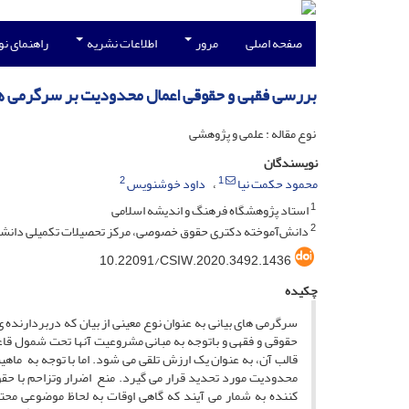
صفحه اصلی
مرور
اطلاعات نشریه
راهنمای ن
بررسی فقهی و حقوقی اعمال محدودیت بر سرگرمی ها
نوع مقاله : علمی و پژوهشی
نویسندگان
2
1
محمود حکمت نیا
داود خوشنویس
1
استاد پژوهشگاه فرهنگ و اندیشه اسلامی
2
دانش‌آموخته دکتری حقوق خصوصی، مرکز تحصیلات تکمیلی دانشگاه 
10.22091/CSIW.2020.3492.1436
چکیده
سرگرمی های بیانی به عنوان نوع معینی از بیان که دربردارنده ی
حقوقی و فقهی و باتوجه به مبانی مشروعیت آنها تحت شمول قاعده
قالب آن، به عنوان یک ارزش تلقی می شود. اما با توجه به ماهی
محدودیت مورد تحدید قرار می گیرد. منع اضرار وتزاحم با حق
کننده به شمار می آیند که گاهی اوقات به لحاظ موضوعی محتو