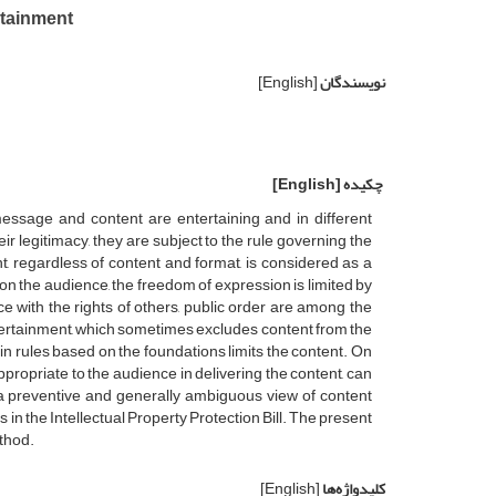
rtainment
نویسندگان
[English]
چکیده
[English]
message and content are entertaining and in different
eir legitimacy, they are subject to the rule governing the
, regardless of content and format, is considered as a
 on the audience, the freedom of expression is limited by
ce with the rights of others, public order are among the
entertainment, which sometimes excludes content from the
n rules based on the foundations limits the content. On
ppropriate to the audience in delivering the content, can
n a preventive and generally ambiguous view of content
s in the Intellectual Property Protection Bill. The present
ethod.
کلیدواژه‌ها
[English]