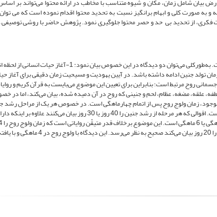
رض بیان شامل زمان، مکان و شیوه متناسب با مخاطب در ارائه محتوا می‌تواند بر اساس 
ه و به صورت کلی و ابهام برانگیز نسبت به تحدید محتوا اقدام نموده است که می توان ب
 فکری، از تحدید بی حد و حصر محتوا جلوگیری نمود. پژوهش حاضر با روشی توصیفی – 
مسئله آغاز حیات انسانی از قدیم‌الایام مورد بحث و مناقشه بوده است. به‌طورکلی می‌توان دو دیدگاه در این خصوص بیان نمو
تا زمان تولد جنین ادامه داشته باشد. در آیین یهودیت و مسیحیت زمان دقیقی برای آغاز حیا
سمانی روح مرتبط است؛ بنابراین برای تعیین این موضوع می‌بایست به قرآن کریم و روایا
 نمود. قرآن کریم مراحل رشد جنین را 6 مرحله‌ی نطفه، علقه، مضغه، عظام، لحم و جنینی که روح در آن دمیده شده، بیان می‌کند، ام
ات موجود، زمان ولوج روح پس از اتمام چهارماهگی است. در خصوص هر یک از مراحل رشد ج
روایات و اقوال فقهاء مدت‌زمان 40 روز، 30 روز و 20 روز بیان شده است. اقوالی که هر مرحله از رشد جنین را 40 روز یا 30 روز بیان م
بیان می‌کنند؛ بنابراین دیدگاهی که زمان هر یک از مراحل رشد جنین را 20 روز بیان می‌کند صحیح به نظر می‌رسد. این دیدگاه 