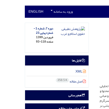
ورود به سامانه
ENGLISH
دوره 7، شماره 1 -
شماره پیاپی 23
فروردین 1399
صفحه
93-118
فایل ها
XML
358.5 K
اصل مقاله
تحلیلی
حتوا و
هم رسانی
 مبانی
 سرگرم
تنی بر
ارجاع به این مقاله