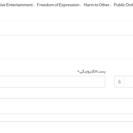
ive Entertainment
Freedom of Expression
Harm to Other
Public Ord
پست الکترونیکی *