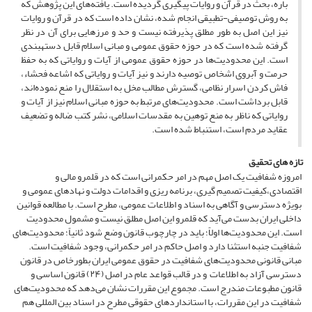
باره، بحث در قرآن و روایات پی­گیری گردیده است. یافته‌های این پژوهش که
به روش توصیفی-تطبیقی انجام شده، نشان داده است که در قرآن و روایات
نیز این اصل به طور مطلق پذیرفته نیست و حد و مرزهایی برای آن در نظر
گرفته شده است که در حوزه حقوق عمومی و مبانی اسلام قابل دسته­بندی
است. این محدودیت‌ها در حوزه حقوق عمومی از آیات و روایاتی که به حفظ
حرمت و آبروی اشخاص توصیه دارند و نیز آیات و روایاتی که اشاعه فحشاء،
فاش کردن اسرار نظامی، گسترش مطالب مخل به استقلال را منع نموده‌اند،
قابل برداشت است. محدودیت‌های مرتبط به حوزه مبانی اسلام نیز از آیات و
روایاتی که ناظر به منع توهین به مقدسات اسلامی، نشر کتب ضاله و تضعیف
عقاید مردم است، استنباط شده است.
تازه های تحقیق
امروزه شفافیت یک اصل مهم در امر حکمرانی است که در قلمرو مالی و
اقتصادی،کیفیت تصمیم گیری، برنامه ریزی و اقدامات دولت و نهادهای عمومی و
بویژه دسترسی و آگاهی به اسناد و اطلاعات عمومی، مطرح است. با مطالعه قوانین
داخلی ایران بدست می‌آید که قلمرو این اصل مطلق نیست و مشمول محدودیت
است. این محدودیت‌ها اولاً؛ باید در چارچوب قانون وضع شود ثانیاً؛ محدودیت‌های
شفافیت جنبه استثنا دارد و اصل حاکم در امر حکمرانی، وجود شفافیت است.
مبانی قانونی محدودیت‌های شفافیت در حقوق عمومی ایران بطورخاص در قانون
دسترسی آزاد به اطلاعات و در قالب قواعد عام در اصل (۲۴) قانون اساسی و
قانون مطبوعات مندرج است. مجموع این مقررات نشان می‌دهد که محدودیت‌های
شفافیت در این مقررات، با استانداردهای حقوقی مطرح در اسناد بین المللی هم