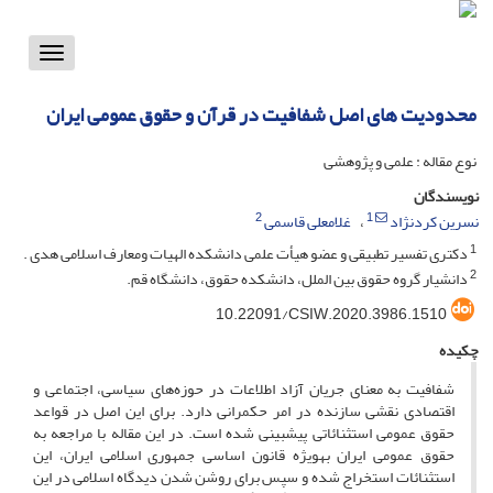
Toggle
vigation
محدودیت های اصل شفافیت در قرآن و حقوق عمومی ایران
نوع مقاله : علمی و پژوهشی
نویسندگان
2
1
نسرین کردنژاد
غلامعلی قاسمی
1
دکتری تفسیر تطبیقی و عضو هیأت علمی دانشکده الهیات ومعارف اسلامی هدی .
2
دانشیار گروه حقوق بین الملل، دانشکده حقوق، دانشگاه قم.
10.22091/CSIW.2020.3986.1510
چکیده
شفافیت به معنای جریان آزاد اطلاعات در حوزه‌های سیاسی، اجتماعی و
اقتصادی نقشی سازنده در امر حکمرانی دارد. برای این اصل در قواعد
حقوق عمومی استثنائاتی پیش­بینی شده است. در این مقاله با مراجعه به
حقوق عمومی ایران به­ویژه قانون اساسی جمهوری اسلامی ایران، این
استثنائات استخراج شده و سپس برای روشن شدن دیدگاه اسلامی در این