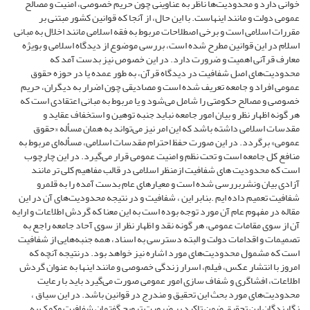
خوانی دارد و محدودیت‌ها ناظر به عناوینی چون حریم خصوصی، امنیت و مصالح
عمومی دولت و مانند اینهاست. با این حال، از آنجا که قوانین کشور مبتنی بر
مقررات اسلامی است و برخی اصطلاحات مربوط به فقه اسلامی مانند اخلال به مبانی
اسلام در این قوانین مطرح شده است، بررسی موضوع از دیدگاه اسلامی و بویژه
معارف قرآنی اهمیت و ضرورت دارد. در این خصوص نیز بدست آمد که
محدودیت‌های اصل شفافیت در دیدگاه قرآن، به طور عمده یا در حوزه حقوق
عمومی افراد و جامعه تعریف شده است و مصادیقی چون اضرار به دیگران، حریم
خصوصی و مصالح حکومتی را شامل می‌شود و یا مربوط به مبانی اعتقادی است که
هر گونه اظهار نظر و بیان امور جامعه نباید جنبه توهین و استخفاف عقاید و
مقدسات اسلامی داشته باشد که این امر نیز می‌تواند به همان مسأله «حقوق
عمومی» برگردد. در این صورت حفظ احترام مقدسات اسلامی، مسأله‌ای مربوط به
منافع کل جامعه است و تحت نظم و امنیت عمومی قرار می‌گیرد. در این چارچوب
است که محدودیت های شفافیت ازمنظر اسلامی در قالب مفاهیم کلی تر مانند
آزادی بیان ونشربررسی شده است و معیارهای عام بدست آمده را به قلمرو
شفافیت تعمیم داده ایم .بنابر این ، شفافیت و در نتیجه محدودیت‌های آن در این
مقاله در مفهوم عام آن مورد توجه بوده است به این معنا که گردش اطلاعات و ارایه
آن از سوی مقامات عمومی، هر گونه نقد و اظهار نظر از سوی آحاد جامعه راجع به
تصمیمات و اقدامات دولت و البته دسترسی به اسناد، همه جنبه‌هایی از شفافیت
است که مشمول محدودیت‌های مورد اشاره نیز خواهد بود. درنتیجه آنچه که
امروز با انتشار عکس، فیلم، اسرار زندگی خصوصی و مانند اینها به عنوان گردش
اطلاعات، افشاگری و شفاف سازی امور عمومی صورت می‌گیرد باید با رعایت
محدودیت‌های مورد بحث این تحقیق و مندرج در قوانین باشد. در این سیاق ،
نگارندگان این تحقیق ضمن تاکید بر ضرورت ترویج گفتمان شفافیت وکمک به