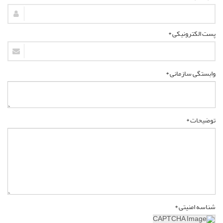
پست الکترونیکی *
وابستگی سازمانی *
توضیحات *
شناسه امنیتی *