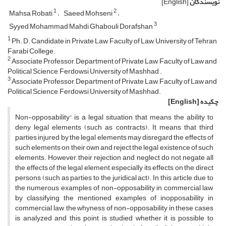
نویسندگان
[English]
1
2
Mahsa Robati
Saeed Mohseni
3
Syyed Mohammad Mahdi Ghabouli Dorafshan
1
Ph. D. Candidate in Private Law, Faculty of Law, University of Tehran,
Farabi College.
2
Associate Professor, Department of Private Law, Faculty of Law and
Political Science, Ferdowsi University of Mashhad .
3
Associate Professor, Department of Private Law, Faculty of Law and
Political Science, Ferdowsi University of Mashhad.
چکیده
[English]
Non-opposability” is a legal situation that means the ability to
deny legal elements (such as contracts). It means that third
parties injured by the legal elements may disregard the effects of
such elements on their own and reject the legal existence of such
elements. However, their rejection and neglect do not negate all
the effects of the legal element, especially its effects on the direct
persons (such as parties to the juridical act). In this article, due to
the numerous examples of non-opposability in commercial law,
by classifying the mentioned examples of inopposability in
commercial law, the whyness of non-opposability in these cases
is analyzed and this point is studied whether it is possible to