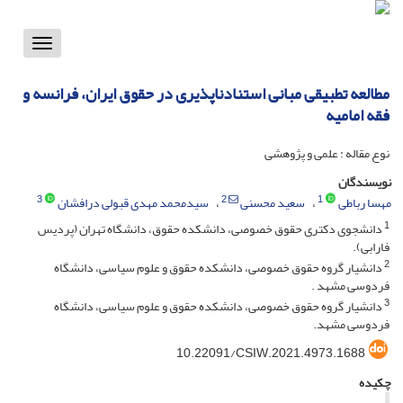
Toggle
vigation
مطالعه تطبیقی مبانی استنادناپذیری در حقوق ایران، فرانسه و
فقه امامیه
نوع مقاله : علمی و پژوهشی
نویسندگان
3
2
1
مهسا رباطی
سعید محسنی
سیدمحمد مهدی قبولی درافشان
1
دانشجوی دکتری حقوق خصوصی، دانشکده حقوق، دانشگاه تهران (پردیس
فارابی).
2
دانشیار گروه حقوق خصوصی، دانشکده حقوق و علوم سیاسی، دانشگاه
فردوسی مشهد .
3
دانشیار گروه حقوق خصوصی، دانشکده حقوق و علوم سیاسی، دانشگاه
فردوسی مشهد.
10.22091/CSIW.2021.4973.1688
چکیده