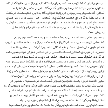
در حقوق تجارت، نشان می­دهد که برقراری استنادناپذیری از سوی قانون­گذار گاه
به‌دلیل عدم رعایت انتشار مطلوب قانون­گذار، گاه ناشی از عدم رعایت قواعد
شکلی، گاه ناشی از پنهان بودن در روابط حقوقی، گاه به‌دلیل حمایت اشخاص ثالث
در برابر بطلان و گاه برای حمایت حداکثری از اشخاص اخیر است. در بررسی مبنای
استنادناپذیری در موارد یادشده، در حقوق فرانسه نظریه تأمین «امنیت حقوقی»
به‌عنوان مبنای کلی استنادناپذیری پذیرفته شده که در حقوق ایران نیز قابل
پذیرش است.
جستجوی مبانی استنادناپذیری درفقه امامیه نشان می­دهد که می­توان برای
شناسایی آن و رسیدن به مبنای کلی از قواعد متعددی از جمله قاعده لاضرر، غرور،
اقدام، ظهور حال، اصل صحت و منع اختلال نظام بهره گرفت. بر اساس «قاعده
لاضرر»، در مواردی که قابل‌استناد دانستن برخی عناصر حقوقی موجب ضرر ثالث
می‌گردد، حکم قابلیت‌استناد به‌عنوان حکمی ضرری، برداشته شده و عناصر
یادشده را باید غیرقابل‌استناد دانست. طبق قاعده غرور، ثالث با حسن‌نیت را می­
توان مغروری دانست که به­واسطه ظاهر اعمال غارّ، فریفته و متحمل زیان گردیده و
از این رو می­تواند از غارّ مطالبه خسارت نماید و غیرقابل‌استناد دانستن عنصر زیان­
بار در برابر ثالث، می­تواند بهترین شیوه جبران خسارت در راستای تأمین هدف
نهایی «قاعده غرور» باشد. همچنین می­توان گفت اشخاص مستقیم با تقصیر در
رعایت تشریفات یا سایر تکالیف قانونی، علیه خود «اقدام» کرده و آثار و تبعات آن را
نیز باید بپذیرند. به‌علاوه از آنجا که عدم پذیرش استنادناپذیری برای اشخاص
ثالث موجب بی‌اعتباری اعتماد مشروع اشخاص یادشده و ناامنی روابط حقوقی و
اختلال نظام می­گردد، «قاعده عقلی منع اختلال نظام» نیز مؤیدی بر نهاد
استنادناپذیری است. استنادناپذیری اگرچه مانند «قاعده ظهور» در فقه امامیه