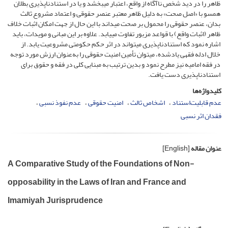
ظاهر را در دید شخص ناآگاه از واقع، اعتبار می­بخشد و یا در استنادناپذیری بطلان
همسو با «اصل صحت» به دلیل ظاهر معتبر عنصر حقوقی و اعتماد مشروع ثالث
بدان، عنصر حقوقی را محمول بر صحت می­داند با این حال از جهت امکان اثبات خلاف
ظاهر (اثبات واقع) با قواعد مزبور تفاوت می­یابد. علاوه بر این مبانی و مویدات، باید
اشاره نمود که استنادناپذیری می­تواند در اثر حکم حکومتی مشروعیت یابد. از
خلال ادله فقهی یادشده، می­توان تأمین امنیت حقوقی را به‌عنوان ارزش مورد توجه
در فقه امامیه نیز مطرح نمود و بدین ترتیب به مبنایی کلی در فقه و حقوق برای
استنادناپذیری دست یافت.
کلیدواژه‌ها
عدم قابلیت‌استناد
اشخاص ثالث
امنیت حقوقی
عدم نفوذ نسبی
فقدان اثر نسبی
عنوان مقاله
[English]
A Comparative Study of the Foundations of Non-
opposability in the Laws of Iran and France and
Imamiyah Jurisprudence