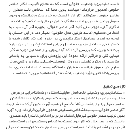
«استنادناپذیری» وضعیت حقوقی است که به معنای قابلیت انکار عناصر
حقوقی (همچون قرارداد) می­باشد بدین معنا که اشخاص ثالث متضرر از
عناصر حقوقی، می­توانند آثار آن را نسبت به خود محترم ندانسته و وجود
حقوقی چنین عناصری را نادیده انگارند. این درحالی است که رد و نادیده­
انگاری آنان، موجب نفی کلیه آثار عنصر حقوقی، به‌ویژه آثار آن نسبت به
اشخاص مستقیم (مانند طرفین عمل حقوقی)، نمی­گردد. در این جستار، با
توجه به تعدد مصادیق استنادناپذیری در حقوق تجارت، تلاش شده با
دسته­بندی مصادیق مزبور، به تحلیل چرایی استنادناپذیری در این موارد
پرداخته و این نکته بررسی گردد که آیا می‌توان برای همه این موارد متکثر،
مبنایی کلی و فراگیر ارائه نمود؟ این پژوهش برای دستیابی به پاسخی
مناسب، با رویکرد تطبیقی و به روش توصیفی-تحلیلی، علاوه بر واکاوی مبانی
مطرح در حقوق فرانسه به‌عنوان خاستگاه وضعیت استنادناپذیری، به
بررسی ادله فقهی مؤید وضعیت یادشده در فقه امامیه نیز پرداخته است.
تازه های تحقیق
«استنادناپذیری» وضعیتی خلاف اصل «قابلیت‌استناد» و ضمانت­اجرایی در عرض
بطلان و عدم نفوذ را تشکیل می­دهد. این وضعیت حقوقی امکان نادیده انگاشتن
عناصر حقوقی را برای اشخاص ثالث ذی­نفع فراهم می­آورد، بدون آن‌که خدشه­ای به
آثار عنصر حقوقی نسبت به اشخاص مستقیمی همچون طرفین قرارداد، وارد آورد.
بدین ترتیب عنصر حقوقی غیرقابل‌استناد در برابر اشخاص ثالث را باید عنصری
دانست که در عین حال که آثار خود نسبت به اشخاص مستقیم را داراست، فاقد
اثر در برابر اشخاص ثالث ذی­نفع است. بررسی مصادیق متعدد این وضعیت حقوقی