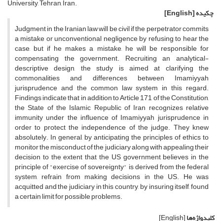
University, Tehran, Iran.
چکیده
[English]
Judgment in the Iranian law will be civil if the perpetrator commits
a mistake or unconventional negligence by refusing to hear the
case, but if he makes a mistake, he will be responsible for
compensating the government. Recruiting an analytical-
descriptive design, the study is aimed at clarifying the
commonalities and differences between Imamiyyah
jurisprudence and the common law system in this regard.
Findings indicate that in addition to Article 171 of the Constitution,
the State of the Islamic Republic of Iran recognizes relative
immunity under the influence of Imamiyyah jurisprudence in
order to protect the independence of the judge. They knew
absolutely. In general, by anticipating the principles of ethics to
monitor the misconduct of the judiciary along with appealing their
decision to the extent that the US government believes in the
principle of "exercise of sovereignty" is derived from the federal
system, refrain from making decisions in the US. He was
acquitted and the judiciary in this country, by insuring itself, found
a certain limit for possible problems.
کلیدواژه‌ها
[English]