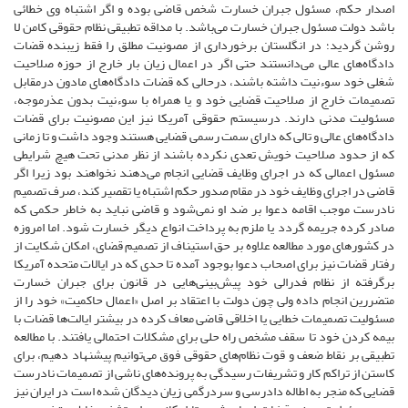
اصدار حکم، مسئول جبران خسارت شخص قاضی بوده و اگر اشتباه وی خطائی
باشد دولت مسئول جبران خسارت می‌‌باشد. با مداقه تطبیقی نظام حقوقی کامن لا
روشن گردید؛ در انگلستان برخورداری از مصونیت مطلق را فقط زیبنده قضات
دادگاه‌‌های عالی می‌‌دانستند حتی اگر در اعمال زیان بار خارج از حوزه صلاحیت
شغلی خود سوءنیت داشته باشند، درحالی که قضات دادگاه‌‌های مادون درمقابل
تصمیمات خارج از صلاحیت قضایی خود و یا همراه با سوءنیت بدون عذرموجه،
مسئولیت مدنی دارند. درسیستم حقوقی آمریکا نیز این مصونیت برای قضات
دادگاه‌‌های عالی و تالی که دارای سمت رسمی قضایی هستند وجود داشت و تا زمانی
که از حدود صلاحیت خویش تعدی نکرده باشند از نظر مدنی تحت هیچ شرایطی
مسئول اعمالی که در اجرای وظایف قضایی انجام می‌‌دهند نخواهند بود زیرا اگر
قاضی در اجرای وظایف خود در مقام صدور حکم اشتباه یا تقصیر کند، صرف تصمیم
نادرست موجب اقامه دعوا بر ضد او نمی‌‌شود و قاضی نباید به خاطر حکمی که
صادر کرده جریمه گردد یا ملزم به پرداخت انواع دیگر خسارت شود. اما امروزه
در کشورهای مورد مطالعه علاوه بر حق استیناف از تصمیم قضای، امکان شکایت از
رفتار قضات نیز برای اصحاب دعوا بوجود آمده تا حدی که در ایالات متحده آمریکا
برگرفته از نظام فدرالی خود پیش‌بینی‌هایی در قانون برای جبران خسارت
متضررین انجام داده ولی چون دولت با اعتقاد بر اصل «اعمال حاکمیت» خود را از
مسئولیت تصمیمات خطایی یا اخلاقی قاضی معاف کرده در بیشتر ایالت‌‌ها قضات با
بیمه کردن خود تا سقف مشخص راه حلی برای مشکلات احتمالی یافتند. با مطالعه
تطبیقی بر نقاط ضعف و قوت نظام‌‌های حقوقی فوق می‌‌توانیم پیشنهاد دهیم، برای
کاستن از تراکم کار و تشریفات رسیدگی به پرونده‌‌های ناشی از تصمیمات نادرست
قضایی که منجر به اطاله دادرسی و سردرگمی زیان دیدگان شده است در ایران نیز