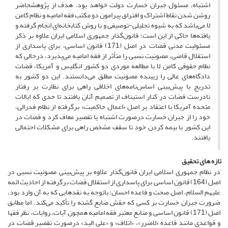
اشتباه، مسئول جبران خسارت دولت خواهد بود. هدف از پژوهشحاضر
روشن شدن نقاط اشتراک و افتراق پیرامون دو مکتب فقه امامیه و نظام کامن
لا می‌‌باشد که به شیوه تحلیلی-توصیفی و با روش کتابخانه‌‌ای انجام گرفته و
یافته‌‌ها حاکی از این است؛ قانون‌گذار جمهوری اسلامی ایران علاوه بر ذکر
مسئولیت مدنی قضات در اصل (171) قانون اساسی، برای پاسداری از
استقلال قاضی، مصونیت نسبی را متأثر از فقه امامیه می‌‌پذیرد، درحالی که
نظام حقوقی کامن لا با مطالعه موردی دو کشور انگلیس و آمریکا، قضات
دادگاه‌‌های عالی را زیبنده مصونیت مطلق می‌‌دانستند. این دو کشور به
تدریج با پیش‌‌بینی اساس‌نامه‌‌های اخلاقی راهی برای نظارت بر رفتار
نادرست قضات در کنار استیناف از تصمیم آنان یافتند تا حدی که ایالات
متحده آمریکا با اعتقاد بر اصل «اعمال حاکمیت» برگرفته از نظام فدرالی،
خود را از جبران خسارت درصورت اشتباه یا تقصیر معاف کرد و قضات در
این کشور با بیمه کردن خود تا سقف مشخص راهی برای مشکلات احتمالی
یافتند.
تازه های تحقیق
در نظام جمهوری اسلامی ایران قانون‌گذار علاوه بر پیش‌‌بینی مصونیت نسبی در
اصل (164) قانون اساسی برای پاسداری از استقلال قضات برگرفته از احادیث ائمه
علیهم السلام، اصل صحت و قاعده احسان؛ باتوجه به نقدهایی که به آن وارد بود،
ضرورت جبران خسارت بر کسی که حقش ضایع گشته را تأکید می‌‌کند. اما مطابق
اصل (171) قانون اساسی و منابع معتبر فقه امامیه همچون آیات، روایات، نظر فقها
و قواعدی مانند قاعده «لاضرر»، «اتلاف» و «علی الید» درصورت تقصیر قضات در