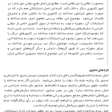
به‌صورت نظامی یا غیرنظامی است. مطابق این اصل هیچ دولتی حق ندارد در
امور کشوری دیگر دخالت کند. البته این اصل استثنائاتی هم دارد که در
صورت تحقق شرایطی، مداخله در کشوری بنا به دلایلی، مجاز و مشروع
قلمداد می‌شود. موضوع این مقاله بررسی ماهوی اصل عدم مداخله و
استثنائات آن، به‌ویژه دعوت به مداخله از سوی کشوری خاص از دولتی
خارجی یا سازمان‌های بین‌المللی و رابطه این‌سو است. نتیجه نیز چنین شده
که باوجوداینکه اصل عدم مداخله اجازه مداخله در کشورهای دیگر را
نمی‌دهد، اما در صورت وجود این استثنائات (به‌ویژه دعوت به مداخله) این
مداخله مشروعیت می‌یابد. موضوع دیگر نیز بررسی موردی مداخله در
عراق به‌ویژه پس از ظهور گروهک داعش و دیگر گروه‌های شورشی و
سیاست راهبردی کشورها در این موضوع ازجمله جمهوری اسلامی ایران
است.
تازه های تحقیق
اصل عدم مداخله مفهوم گسترده‌ای دارد که از ممنوعیت توسل به زور تا اعتراض و
صدور یک بیانیه علیه یک دولت را شامل می‌شود. بنابراین اگر عدم مداخله را
خلاصه حقوق بین‌الملل بدانیم، بیهوده نگفته‌ایم. منشور ملل متحد صراحتی در
اصل عدم مداخله ندارد، ولی در عصر منشور، اساسنامه سازمان‌های متعدد
بین‌المللی اعلامیه‌های مجمع عمومی و برخی معاهدات دوجانبه و چندجانبه با درج
اصل عدم مداخله زمینه‌ای را فراهم آوردند که دیوان در رأی نیکاراگوئه عدم
مداخله را جزئی از حقوق بین‌الملل عرفی توصیف کرده است.
اصل عدم مداخله و اصل ممنوعیت توسل به زور مطلق نبوده و دارای استثنائاتی