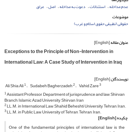
عدم مداخله
استثنائات
دعوت به مداخله
اصل
عراق
موضوعات
حقوقی (تطبیقی حقوق اسلام و غرب)
عنوان مقاله
[English]
Exceptions to the Principle of Non-Intervention in
International Law: A Case Study of Intervention in Iraq
نویسندگان
[English]
1
2
3
Ali Shia Ali
Sudabeh Bagherzadeh
Vahid Zare
1
Assistant Professor, Department of jurisprudence and law, Shirvan
Branch, Islamic Azad University, Shirvan, Iran
2
LL.M. in International Law, Shahid Beheshti University, Tehran, Iran.
3
LL.M. in Public Law, University of Tehran, Tehran, Iran.
چکیده
[English]
One of the fundamental principles of international law is the