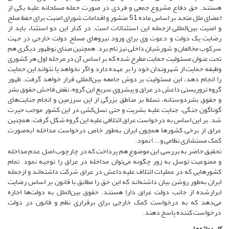
هستند. حق دفاع مشروع جمعی و فردی در صورت حمله مسلحانه علیه یکی از
اعضای ملل متحد بر اساس ماده 51 منشور و اقدامات شورای امنیت برای حفظ صلح
و امنیت بین‌المللی ازجمله این استثنائات است. در کنار این دو استثناء باید از
رضایت یک دولت و دعوت وی برای ورود نیروهای مسلح دولت خارجی در جهت
سرکوب مخالفان و شورشیان داخلی نیز نام برد. همچنین مبنای نوظهور دیگری هم
تحت عنوان مسئولیت حمایت مطرح شده که بر اساس آن در مرحله اول هر کشوری
وظیفه حمایت از شهروندان خود را بر عهده دارد و اگر نخواهد یا نتواند این حمایت
را انجام دهد، این مسئولیت بر دوش جامعه بین‌المللی قرار خواهد گرفت. ظهور
گروه تروریستی داعش در عراق و پیشروی سریع این گروه، نقض فاحش حقوق بشر
و حقوق بشردوستانه، تسلط بر مناطق بزرگی از این سرزمین و انجام جنایت‌های
گوناگون جنگی، جنایت علیه بشریت و حتی نسل‌کشی در این کشور موجب حیرت
شد. بر این اساس به درخواست عراق ائتلافی علیه این گروه شکل گرفت. همچنین
عراق از برخی کشورها همچون ایران به‌طور خاص درخواست مداخله (به‌صورت
کمک مستشاری نظامی و...) نمود.
تحقیق حاضر به بررسی این موضوع هم پرداخت که در چارچوب اصل عدم مداخله
و ممنوعیت توسل به زور چگونه می‌توان مداخله در عراق را توجیه نمود. تمام
کشورهایی که در عملیات ائتلاف علیه داعش در عراق شرکت داشته‌اند و ازجمله
ایران به‌طور روشن بیان داشته‌اند که این حق را مطابق با قانون بر اساس رضایت
ابرازشده از جانب دولت عراق دارا هستند. حقوق بین‌الملل به دولت‌ها اجازه
می‌دهد که به درخواست کمک خارجی برای برقراری نظم و قانون در دولت
درخواست کننده پاسخ دهند.
کلیدواژه‌ها