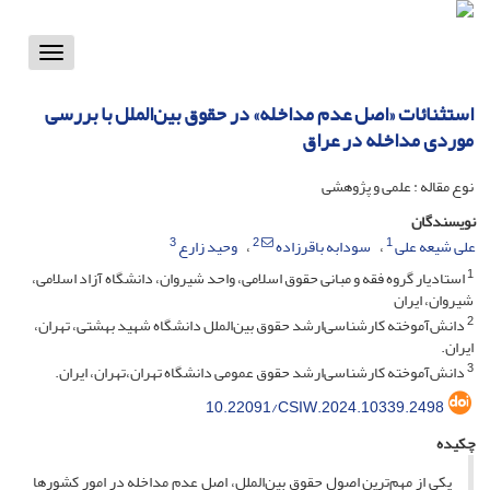
Toggle
vigation
استثنائات «اصل عدم مداخله» در حقوق بین‌الملل با بررسی
موردی مداخله در عراق
نوع مقاله : علمی و پژوهشی
نویسندگان
3
2
1
علی شیعه علی
سودابه باقرزاده
وحید زارع
1
استادیار گروه فقه و مبانی حقوق اسلامی، واحد شیروان، دانشگاه آزاد اسلامی،
شیروان، ایران
2
دانش‌آموخته کارشناسی‌ارشد حقوق بین‌الملل دانشگاه شهید بهشتی، تهران،
ایران.
3
دانش‌آموخته کارشناسی‌ارشد حقوق عمومی دانشگاه تهران،تهران، ایران.
10.22091/CSIW.2024.10339.2498
چکیده
یکی از مهم‌ترین اصول حقوق بین‌الملل، اصل عدم مداخله در امور کشورها