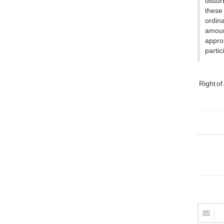
distur
these 
ordina
amount
appro
partic
Right o