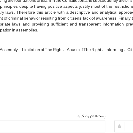
bing the foundations of Islam in the Constitution, and subsequently, the bill
principles, despite having positive aspects, justify most of the restrictio
ry laws. Therefore, this article, with a descriptive and analytical appro
 of criminal behavior resulting from citizens' lack of awareness. Finally,
priate laws and providing sufficient and transparent information pre
ipation in assemblies.
f Assembly
Limitation of The Right
Abuse of The Right
Informing
Cit
پست الکترونیکی *