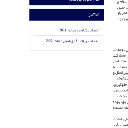
سلام و
. چنین
ناشی از
آمار
و وجود
تعداد مشاهده مقاله:
861
تعداد دریافت فایل اصل مقاله:
201
ان تجمعات
از مشارکت
 به تساهل
تجمعات به
ن‌الملل و
می‌شوند.
جلوگیری،
اید پلیس،
 حد کفایت
پویا بوده
لف جدید و
لی، امنیت
 است. قید