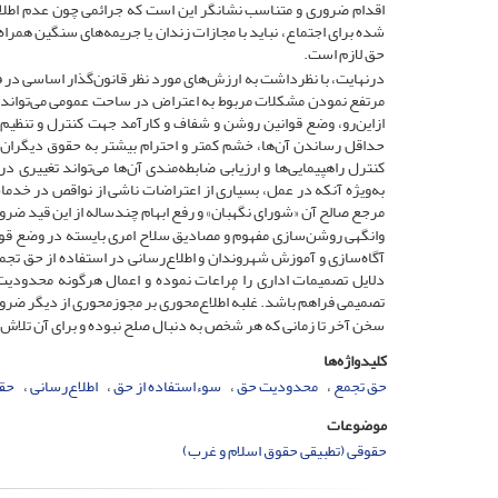
اقدام ضروری و متناسب نشانگر این است که جرائمی چون عدم اطلاع
شده برای اجتماع، نباید با مجازات زندان یا جریمه‌های سنگین همر
حق لازم است.
درنهایت، با نظرداشت به ارزش‌های مورد نظر قانون‌گذار اساسی در
مرتفع نمودن مشکلات مربوط به اعتراض در ساحت عمومی می‌تواند 
ازاین‌رو، وضع قوانین روشن و شفاف و کارآمد جهت کنترل و تنظیم
حداقل رساندن آن‌ها، خشم کمتر و احترام بیشتر به حقوق دیگران ا
کنترل راهپیمایی‌ها و ارزیابی ضابطه‌مندی آن‌ها می‌تواند تغییری
به‌ویژه آنکه در عمل، بسیاری از اعتراضات ناشی از نواقص در خدم
مرجع صالح آن «شورای نگهبان» و رفع ابهام چندساله از این قید ضرو
وانگهی روشن‌سازی مفهوم و مصادیق سلاح امری بایسته در وضع قوا
آگاه‌سازی و آموزش شهروندان و اطلاع‌رسانی در استفاده از حق تجمع 
دلایل تصمیمات اداری را مراعات نموده و اعمال هرگونه محدودیت
تصمیمی فراهم باشد. غلبهٔ اطلاع‌محوری بر مجوزمحوری از دیگر ضرو
سخن آخر تا زمانی که هر شخص به دنبال صلح نبوده و برای آن تلاش
کلیدواژه‌ها
حق تجمع
محدودیت حق
سوءاستفاده از حق
اطلاع‌رسانی
حق
موضوعات
حقوقی (تطبیقی حقوق اسلام و غرب)