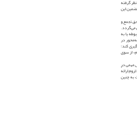
نظر گرفته
تضمین این
حق تجمع و
می‌گردد.
وطه یا به
ه‌محور در
گیری کند؛
م» از سوی
ش مهمی در
وم ارائهٔ
 به چنین