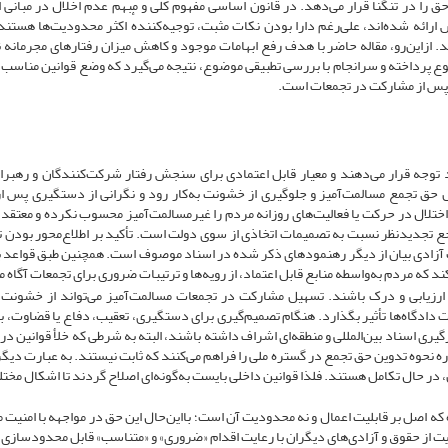
حق را در تنگنا قرار می‌دهد. در قانون اساسی مفهوم کلی و مبهم عدم اخلال در مبانی ا
 ارائه شده‌اند، علی‌رغم دارا بودن نکات مثبت، توجیه‌‌کنندهٔ اکثر محدودیت‌ها هستند
نند. ازاین‌رو، مقاله حاضر با هدف رفع ابهامات موجود و کاهش میزان رفتارهای مجرمانه 
 پرداخته و سرانجام با بررسی تطبیقی موضوع، نتیجه می‌گیرد که وضع قوانین مناسب 
ی پس از مشارکت در تجمعات است.
د توجه قرار می‌دهند و معیار قابل اعتمادی برای سنجش رفتار شرکت‌کنندگان و رهبر
ل حق تجمع مسالمت‌آمیز و جلوگیری از خشونت به‌کار رود و نگرانی از دستگیری پس 
 اختلال در حرکت یا فعالیت‌های روزانه مردم را غیرمسالمت‌آمیز محسوب نکرده و معتقد
ع تجدیدنظر نسبت به تصمیمات اتخاذی از سوی دولت است. تأکید بر اطلاع‌محور بودن 
آزادی بیان از دیگر رهنمودهای ذکر شده در اسناد موصوف است. همچنین طبق قواعد بی
 که مردم به‌واسطه منابع قابل اعتماد، از رویه‌ها و ترتیبات ضروری برای تجمعات آگاه 
ل ارزیابی و درک باشند. تسهیل مشارکت در تجمعات مسالمت‌آمیز می‌تواند از خشونت 
دادگاه‌ها تأثیر بگذارد. هنگام تصمیم‌گیری برای دستگیری، تعقیب، دفاع یا قضاوت، ب
یری اسناد بین‌المللی و منطقه‌ای اشراف داشته باشند، البته به شرطی که خلأ قوانین در
 نحوه تدوین حق تجمع در گستره ملی را فراهم می‌کنند که ثابت نیستند. به عبارت دیگر 
، در حال تکامل هستند. فلذا قوانین داخلی بایست به‌گونه‌ای اصلاح گردند تا اشکال مخت
 اصل بر قابلیت اعمال و نه محدودیت آن است؛ بااین‌حال این حق در مواجهه با امنیت م
ت از حقوق و آزادی‌های دیگران با رعایت اقدام «ضروری» و «متناسب» قابل محدودسازی