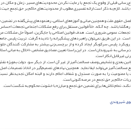
‌رسانی قبلی از وقوع یک تجمع یا رعایت نکردن محدودیت‌های مسیر، زمان و مکان در 
اه باشد. لازم به ذکر است ارائه تفسیری مطلوب از محدودیت‌های حاکم بر حق تجمع جهت 
 فصل حقوق ملت و همچنین مبانی و آموزه‌های اسلامی، رهنمودهای پیش‌گفته در تضمین 
رهگشا باشد. چه آنکه، خلأ قوانین مستقل برای رفع مشکلات اجتماعی تجمعات احساس 
 تجمعات عمومی ضروری است. هدف قوانین اصلاحی یا جایگزین، اصولاً حل مشکلات مرب
ست. در این طریق نمی‌توان راهبردهای پیشگیرانه را نادیده گرفت. تربیت پلیس جامع
 در رویکرد پلیس سرکوبگر ایجاد کرده و از برچسب‌زنی بیشتر به مشارکت‌ کنندگان جلو
ات‌رسانی به شهروندان است. در این راستا تعیین مصادیق مشخص «اخلال به مبانی اسلا
رتی غیرقابل انکار است.
نین بعدی و تشخیص وصف مسالمت‌آمیز از غیر آن است. از دیگر سو، دولت به‌ویژه نق
مسالمت‌آمیز می‌تواند ایفا نماید. همچنین نهادهای تصمیم‌گیر در اتخاذ تصمیمات اصل لز
 یا ممنوعیت را به صورت مستدل و شفاف اعلام دارند و البته امکان تجدیدنظر نسبت
ریات حاکم بر حق تجمع در عرصهٔ کنونی است.
 نکند، تمام تلاش‌ها برای تضمین حق تجمع و مبارزه با خشونت محکوم به شکست است.
وق شهروندی