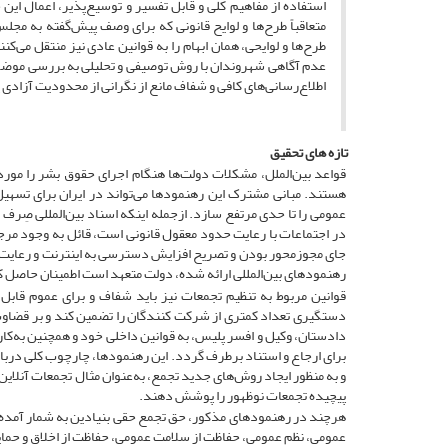
استفاده از مفاهیم کلی و قابل تفسیر و توسیع‌پذیر، اعمال این 
متعاقباً طرح‌ها و لوایح قانونی که برای وصف پیش‌گفته به مجلس
طرح‌ها و لوایحی، همان ابهام را به قوانین عادی نیز منتقل می‌ک
عدم آگاهی شهروندان با روش توصیفی و تحلیلی به بررسی موضوع
اطلاع‌رسانی‌های کافی و شفاف مانع از نگرانی از محدودیت آزاد
تازه های تحقیق
قواعد بین‌الملل، مشکلات دولت‌ها هنگام اجرای حقوق بشر را مور
هستند. مبانی مشترک این رهنمودها می‌تواند در ایران برای تسهی
عمومی را تا حدی مرتفع سازد. ازجمله اینکه اسناد بین‌المللی صِرف
در اجتماعات با رعایت حدود معقول قانونی است، قائل به وجود مرج
جای مجوزمحور بودن و تصریح افزایش دسترسی به اینترنت و رعایت 
رهنمودهای بین‌المللی ارائه شده، دولت متعهد است اطمینان حاصل کند
قوانین مربوط به تنظیم تجمعات نیز باید شفاف و برای عموم قاب
دستگیری تعداد کمتری از شرکت ‌کنندگان را تضمین کند و بر قضاوت 
دادستان، وکیل و افسر پلیس، به قوانین داخلی خود و همچنین به‌کارگ
برای ارجاع و استناد برطرف گردد. این رهنمودها، چارچوب کلی درباره
و به منظور ایجاد روش‌های جدید تجمع، به‌عنوان مثال تجمعات آنلاین
پیچیده تجمعات نوظهور را پوشش دهند.
هرچند در رهنمودهای مذکور، حق تجمع حقی بنیادین به شمار آمده که
عمومی، نظم عمومی، حفاظت از سلامت عمومی، حفاظت از اخلاق و حمای