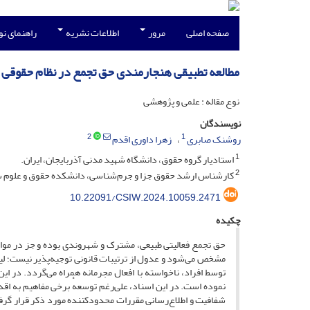
صفحه اصلی
مرور
اطلاعات نشریه
راهنمای ن
مطالعه تطبیقی هنجارمندی حق تجمع در نظام حقوقی ای
نوع مقاله : علمی و پژوهشی
نویسندگان
2
1
روشنک صابری
زهرا داوری اقدم
1
استادیار گروه حقوق، دانشگاه شهید مدنی آذربایجان، ایران.
2
کارشناس ارشد حقوق جزا و جرم‌شناسی، دانشکده حقوق و علوم سیاس
10.22091/CSIW.2024.10059.2471
چکیده
حق تجمع فعالیتی طبیعی، مشترک و شهروندی بوده و جز در موا
مشخص می‌شود و عدول از ترتیبات قانونی توجیه‌پذیر نیست؛ لیکن 
توسط افراد، ناخواسته با افعال مجرمانه همراه می‌گردد. در ای
نموده است. در این اسناد، علی‌رغم توسعهٔ برخی مفاهیم به اقدا
شفافیت و اطلاع‌رسانی مقررات محدودکننده مورد ذکر قرار گر