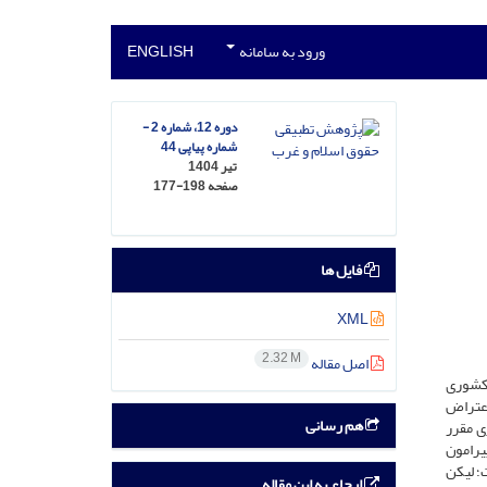
ورود به سامانه
ENGLISH
دوره 12، شماره 2 -
شماره پیاپی 44
تیر 1404
صفحه
177-198
فایل ها
XML
2.32 M
اصل مقاله
 کشوری
اعتراض
هم رسانی
ی مقرر
یرامون
؛ لیکن
ارجاع به این مقاله