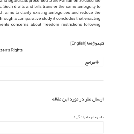
s and legal drafts presented to the Parliament to describe
ns. Such drafts and bills transfer the same ambiguity to
ach, aims to clarify existing ambiguities and reduce the
 through a comparative study, it concludes that enacting
vents concerns about freedom restrictions following
کلیدواژه‌ها
[English]
izen's Rights
مراجع
ارسال نظر در مورد این مقاله
نام و نام خانوادگی *