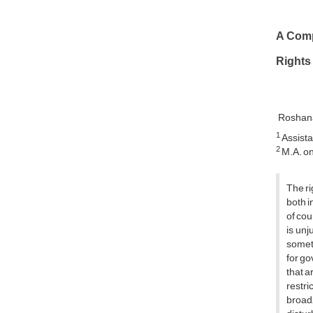
A Comp
Rights
Roshan
1
Assista
2
M.A. on
The ri
both i
of cou
is unj
someti
for go
that a
restri
broad