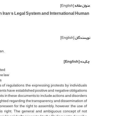
عنوان مقاله
[English]
n Iran's Legal System and International Human
نویسندگان
[English]
an.
چکیده
[English]
pted
he law
s
s of regulations, the expressing protests by individuals
ents have established positive and negative obligations
pts in these documents to include actions and disorders
ighted regarding the transparency and dissemination of
n foreseen for the right to assembly; however, the use of
this right. The general and ambiguous concept of not