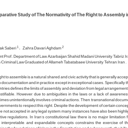
arative Study of The Normativity of The Right to Assembly i
1
2
ak Saberi
Zahra Davari Aghdam
nt Prof., Department of Law, Azarbaijan Shahid Madani University, Tabriz, Ir
 Criminal Law Graduated of Allameh Tabatabaee University, Tehran, Iran .
ght to assemble is a natural, shared, and civic activity that is generally acce
n documentation and in practice, except in exceptional cases. Specifically, t
ntries defines the limits of assembly, and deviation from legal arrangement
ustifiable. However, due to ambiguities in the laws or a lack of awarenes
mes unintentionally involves criminal actions. Then, transnational docum
vernments to respect this right. Despite the development of certain conce
re not accepted in any legal system, many instances have also been highl
ctive regulations. In Iran’s constitutional law, there is no major limitatio
, interpretable, and expandable concepts constrains the exercise of 