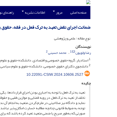
صفحه اصلی
مرور
اطلاعات نشریه
راهنمای ن
ضمانت اجرای نقض تعهد به ترک فعل در فقه، حقوق و ر
نوع مقاله : علمی و پژوهشی
نویسندگان
2
1
رضا ولویون
محمد حسینی
1
استادیار، گروه حقوق خصوصی و اقتصادی، دانشکده حقوق و علوم سیا
2
دانشجوی دکترای حقوق خصوصی، دانشکده حقوق و علوم سیاسی، دانش
10.22091/CSIW.2024.10606.2527
چکیده
تعهد به ترک فعل با توجه ‌به اجباری بودن اجرای قراردادها، 
تخلف از تعهد به ترک فعل در رویه قضایی و موازین فقهی و حقوقی
نماید و دادگاه نیز صلاحیتی در ملزم کردن متعهد به انجام آن ندا
توجه ‌به ضوابط قانونی چنانچه مطالبه خسارت امکان‌پذیر نباشد،
صورتی که به‌طور صریح یا ضمنی متعهد تعهد کرده باشد که برای