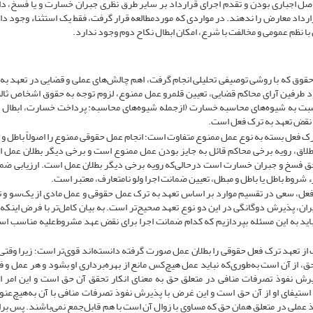
اصل اجباری بودن و تقدم اجرای قرارداد بر سایر طرق نظری جبران خسارت و یا فسخ، داد
ارداد معارض را ندهند. در مواردی که موردمطالعه قرار گرفت، فقط یک استثناء وجود دار
با نظم عمومی و مخالفت با شرع، امکان ابطال نکاح دوم وجود ندارد.
و حقوق که با روشی توصیفی تحلیلی انجام گرفت، اهم چالش‌های عملی و قضایی در تعهد به
د طرفین آرای محاکم قضایی، تعیین قلمرو عمل ممنوع، لزوم توجه به حقوق اشخاص ثا
 نسبت به شیوه‌های محاسبه خسارت (ازجمله شیوه‌های محاسبه: پرداخت خسارت، ابطال 
از نقض تعهد به ترک فعل است.
ک فعل بسته به نوع عمل ممنوع متفاوت است؛ انجام عمل حقوقی ممنوع را اصولاً باطل و 
لاق، رویه برخی محاکم قائل به جایز بودن عمل ممنوع است و برخی دیگر بطلان عمل 
ق فسخ و جبران خسارت است درحالی‌که رویه برخی دیگر بطلان عمل است. ارزیابی ضما
وط باطل یا باطل و مبطل، تعیین ضمانت اجرا ولو نامتعارف، معتبر است.
ک فعل، سعی در تقسیم موارد بر اساس تعهد به ترک عمل حقوقی و عمل مادی از یک‌سو و 
یران، پذیرش دوگانگی در این دو نوع تعهد صحیح‌تر است. به بیان کامل‌تر با فرض اینکه
ید به این مسئله بپردازیم که کدام ضمانت اجرا برای نقض عهد مشروط‌علیه مناسب 
از تعهد ترک فعل حقوقی را بطلان عمل صورت گرفته دانسته‌اند قوی‌تر است؛ زیرا وقتی
 از آن است به‌طوری‌که نباید عمل هیچ‌کس مانع از بهره‌برداری او بشود و هر عمل و ف
رش نفوذ تصرفات منافی در متعلق حق به معنای انکار تحقق آن حق است و این امر از
تیفای او از آن حق است و این غرض با پذیرش نفوذ تصرفات منافی با آن به‌هیچ‌عنوا
 عملی در متعلق همان حق که مساوی با زوال آن است با هم قابل‌جمع نمی‌باشند. پس برا