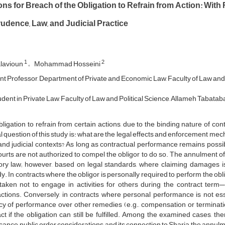
ns for Breach of the Obligation to Refrain from Action: With
udence, Law, and Judicial Practice
1
2
lavioun
Mohammad Hosseini
nt Professor, Department of Private and Economic Law, Faculty of Law and P
ent in Private Law, Faculty of Law and Political Science, Allameh Tabatabae
ligation to refrain from certain actions, due to the binding nature of cont
l question of this study is: what are the legal effects and enforcement mec
 and judicial contexts? As long as contractual performance remains possib
urts are not authorized to compel the obligor to do so. The annulment of c
tory law; however, based on legal standards, where claiming damages 
. In contracts where the obligor is personally required to perform the obli
aken not to engage in activities for others during the contract term—i
ctions. Conversely, in contracts where personal performance is not ess
y of performance over other remedies (e.g., compensation or termination)
ct if the obligation can still be fulfilled. Among the examined cases, th
icance, public order considerations, and its connection to Sharia, the annul