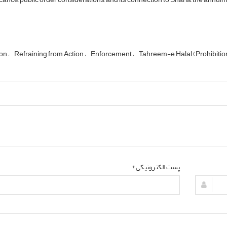
ion
Refraining from Action
Enforcement
Tahreem-e Halal (Prohibition
پست الکترونیکی *