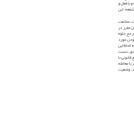
 یا فعل و
شفعه. این
ت، ممانعت
‌رسد بطلان مقرر در
ارجح جلوه
ودن مورد
 لحاظ این
 حق، نسبت
 چه فرقی میان منع قانونی با
با معامله
ند، وضعیت