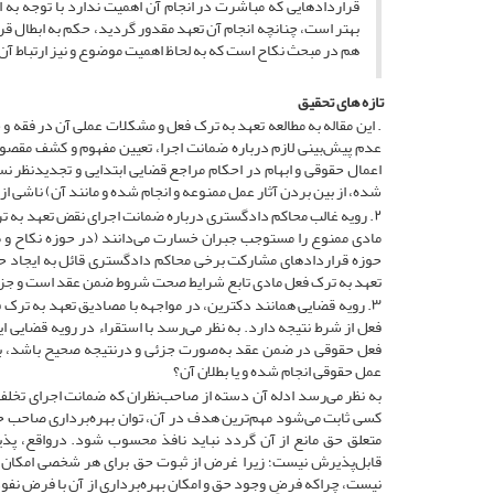
قراردادهایی که مباشرت در انجام آن اهمیت ندارد با توجه ‌به 
بهتر است، چنانچه انجام آن تعهد مقدور گردید، حکم به ابطال قر
هم در مبحث نکاح است که به لحاظ اهمیت موضوع و نیز ارتباط آن 
تازه های تحقیق
. این مقاله به مطالعه تعهد به ترک فعل و مشکلات عملی آن در فقه 
عدم پیش‌بینی لازم درباره ضمانت اجرا، تعیین مفهوم و کشف مقصو
اعمال حقوقی و ابهام در احکام مراجع قضایی ابتدایی و تجدیدنظر
شده، از بین ‌بردن آثار عمل ممنوعه و انجام شده و مانند آن) ناشی 
۲. رویه غالب محاکم دادگستری درباره ضمانت اجرای نقض تعهد به تر
مادی ممنوع را مستوجب جبران خسارت می‌دانند (در حوزه نکاح و ط
حوزه قراردادهای مشارکت برخی محاکم دادگستری قائل به ایجاد ح
تعهد به ترک فعل مادی تابع شرایط صحت شروط ضمن عقد است و جزء شر
۳. رویه قضایی همانند دکترین، در مواجهه با مصادیق تعهد به تر
فعل از شرط نتیجه دارد. به نظر می‌رسد با استقراء در رویه قضایی ا
فعل حقوقی در ضمن عقد به‌صورت جزئی و درنتیجه صحیح باشد، با
عمل حقوقی انجام شده و یا بطلان آن؟
به نظر می‌رسد ادله آن دسته از صاحب‌نظران که ضمانت اجرای تخلف 
کسی ثابت می‌شود مهم‌ترین هدف در آن، توان بهره‌برداری صاحب حق،
متعلق حق مانع از آن گردد نباید نافذ محسوب شود. درواقع، پذی
قابل‌پذیرش نیست؛ زیرا غرض از ثبوت حق برای هر شخصی امکان اس
نیست، چراکه فرضِ وجود حق و امکان بهره‌برداری از آن با فرض نفوذ