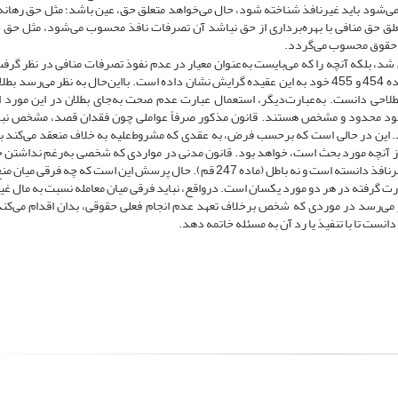
‌شود باید غیرنافذ شناخته شود، حال می‌خواهد متعلق حق، عین باشد؛ مثل حق رهانه و
تعلق حق منافی با بهره‌برداری از حق نباشد آن تصرفات نافذ محسوب می‌شود، مثل حق 
ق حقوق محسوب می‌گردد.
ئل شد، بلکه آنچه را که می‌بایست به‌عنوان معیار در عدم نفوذ تصرفات منافی در نظر گرف
تصرفات مذکور از بهره‌برداری از آن حق است. قانون مدنی نیز در ماده 454 و 455 خود به این عقیده گرایش نشان داده است. بااین‌حال به نظر می
اصطلاحی دانست. به‌عبارت‌دیگر، استعمال عبارت عدم صحت به‌جای بطلان در این مورد 
ی‌شود محدود و مشخص هستند. قانون مذکور صرفاً عواملی چون فقدان قصد، مشخص نب
. این در حالی است که برحسب فرض، به عقدی که مشروط‌علیه به خلاف منعقد می‌کند به
 از آنچه مورد بحث است، خواهد بود. قانون مدنی در مواردی که شخصی به‌رغم نداشتن
به مالی اقدام به معامله کند (معامله فضولی)، وضعیت حقوقی آن را غیرنافذ دانسته است و نه باطل (ماده 247 قم). حال پرسش این است که
رفته در هر دو مورد یکسان است. درواقع، نباید فرقی میان معامله نسبت به مال غیر 
ظر می‌رسد در موردی که شخص برخلاف تعهد عدم انجام فعلی حقوقی، بدان اقدام می‌ک
دانست تا با تنفیذ یا رد آن به مسئله خاتمه دهد.