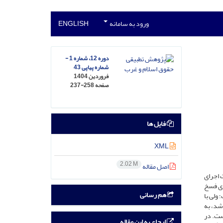
ورود به سامانه
ENGLISH
دوره 12، شماره 1 -
شماره پیاپی 43
فروردین 1404
صفحه
237-258
فایل ها
XML
2.02 M
اصل مقاله
 اجرای
ای فسخ
هم رسانی
 ولی با
شد، به
ست. در
ارجاع به این مقاله