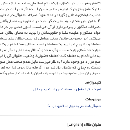
تناقض، هر عملی در متعلق حق که مانع استیفای صاحب حق از حقش می
یا ترک فعل مثل ترک اجاره و بنا بر همین قاعده اگر تصرفات در م
مطلب ضابطه‌ای منطقی و گویا در عدم نفوذ تصرفات حقوقی در متعل
۴. با این بیان بعد از ثبوت حق دیگر نباید در متعلق حق تفصیلی قا
مواد مذکور و عقیده فقها و حقوق‌دانان را نباید به معنای بطلان 
می‌کند؛ زیرا به‌موجب قانون مدنی عواملی که سبب بطلان عقد م
معامله و مشروع نبودن جهت معامله را سبب بطلان عقد اعلام می‌کند
موارد خدشه‌ای وارد نیست، وگرنه حدوث بطلان به دلیلی دیگر غیر
منع قراردادی وجود دارد؟ به نظر می‌رسد دلیل عدم صحت عمل صورت گ
نسبت به چیزی که متعلق حق غیر قرار گرفته قائل بود. لذا، به ن
حقوقی آن عمل عدم نفوذ بوده و سرانجام آن را باید اختیار مشروطٌ‌له 
کلیدواژه‌ها
تعهد
ترک فعل
ضمانت اجرا
تحریم حلال
موضوعات
حقوقی (تطبیقی حقوق اسلام و غرب)
عنوان مقاله
[English]