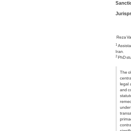
Sanctio
Jurispr
Reza Va
1
Assista
Iran.
2
PhD stud
The ob
centra
legal,
and co
statu
remedy
undert
transa
primac
contra
signif