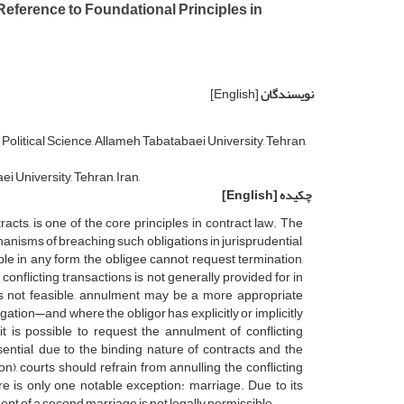
 Reference to Foundational Principles in
نویسندگان
[English]
olitical Science, Allameh Tabatabaei University, Tehran,
i University, Tehran, Iran,
چکیده
[English]
racts, is one of the core principles in contract law. The
hanisms of breaching such obligations in jurisprudential,
le in any form, the obligee cannot request termination,
onflicting transactions is not generally provided for in
is not feasible, annulment may be a more appropriate
gation—and where the obligor has explicitly or implicitly
t is possible to request the annulment of conflicting
ential, due to the binding nature of contracts and the
, courts should refrain from annulling the conflicting
ere is only one notable exception: marriage. Due to its
ment of a second marriage is not legally permissible.