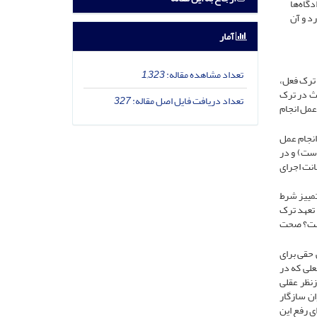
گاه‌ها
د و آن
آمار
تعداد مشاهده مقاله:
1,323
 ترک فعل،
لث در ترک
تعداد دریافت فایل اصل مقاله:
327
عمل انجام
انجام عمل
است) و در
نت اجرای
تمییز شرط
 تعهد ترک
است؟ صحت
 حقی برای
علی که در
نظر عقلی
ن سازگار
ی رفع این