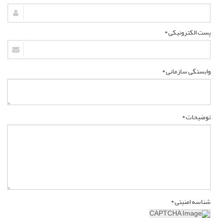
پست الکترونیکی *
وابستگی سازمانی *
توضیحات *
شناسه امنیتی *