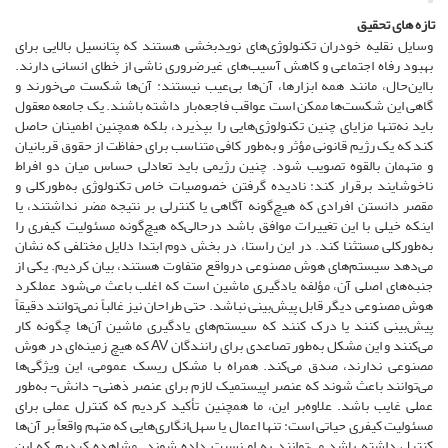
تازه های تحقیق
وسایل نقلیه خودران تکنولوژی‌های نویدبخشی هستند که پتانسیل بالایی برای
بهبود رفاه اجتماعی و کاهش آسیب‌های غیرضروری ناشی از خطای انسانی دارند.
بااین‌حال، مانند همه ابزارها، آن‌ها بی‌عیب نیستند: آن‌ها شکست می‌خورند و
گاهی این شکست‌ها ممکن است عواقب فاجعه‌بار داشته باشند. یک جامعه معقول
باید نه‌تنها مزایای چنین تکنولوژی‌هایی را بپذیرد، بلکه همچنین اطمینان حاصل
کند که یک رژیم قانونی مؤثر و به‌طور کافی متناسب برای حفاظت از حقوق قربانیان
و متهمان بالقوه تصویب شود. چنین رژیمی باید تعادلی حساس میان دو افراط
ناخوشایند برقرار کند: نادیده گرفتن خصوصیات خاص تکنولوژی به‌طورکلی و
مقصر دانستن افرادی که هیچ‌گونه آگاهی یا کنترلی بر نتیجه مضر نداشتند، یا
اینکه خیلی با این تغییرات موافق باشد درحالی‌که هیچ‌گونه مسئولیت کیفری را
به‌طورکلی مستثنا کند. در این راستا، در بخش دوم ابتدا دلایل مختلفی که نشان
می‌دهد سیستم‌های هوش مصنوعی درواقع متفاوت هستند، بیان کردیم. یکی از
جنبه‌های اصلی آن، مؤلفه یادگیری ماشین است که اغلب باعث می‌شود عملکرد
هوش مصنوعی دیگر قابل پیش‌بینی نباشد. حتی طراحان نیز غالباً نمی‌توانند دقیقاً
پیش‌بینی کنند یا درک کنند که سیستم‌های یادگیری ماشین آن‌ها چگونه کار
می‌کنند و این مشکل به‌طور تصاعدی برای رانندگان AV که هیچ زمینه‌ای در هوش
مصنوعی ندارند، صدق می‌کند. همراه با مشکل ریسک عمومی، این ویژگی‌ها
می‌توانند باعث شوند که عنصر اپیستمیک لازم برای عنصر ذهنی- دانش- به‌طور
عملی غایب باشد. علاوه‌بر این، ما همچنین تأکید کردیم که کنترل عملی برای
مسئولیت کیفری حیاتی است: تنها اعمال یا سهل‌انگاری‌هایی که متهم واقعاً بر آن‌ها
کنترل داشته باشد می‌توانند به او نسبت داده شوند. مشاهده کردیم که این