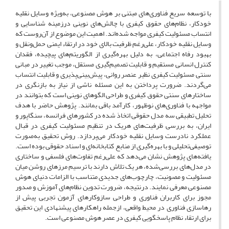
با توسعه سریع فناوری‌های مبتنی بر هوش مصنوعی، به‌ویژه وسایل نقلیه
خودکار، نظام‌های حقوق کیفری با چالش‌های نوینی درزمینه شناسایی و
انتساب مسئولیت کیفری مواجه شده‌اند. اهمیت این موضوع از آن‌روست که
وسایل نقلیه خودکار، علی‌رغم ظرفیت بالای خود در ارتقاء ایمنی حمل‌ونقل و
بهبود رفاه اجتماعی، به دلیل بهره‌گیری از الگوریتم‌های پیچیده، فقدان
کنترل انسانی مستقیم و قابلیت تصمیم‌گیری مستقل، موجب تغییر در مبانی
سنتی مسئولیت کیفری نظیر عنصر روانی، پیش‌بینی‌پذیری و قابلیت انتساب
می‌گردند. ضرورت پرداختن به این مسئله ناشی از نیاز به بازنگری در
ساختارهای سنتی حقوق کیفری و طراحی الگوهای نوینی است که بتوانند در
مواجهه با فناوری‌های نوظهور، کارآمد باقی بمانند. پژوهش حاضر با هدف
تحلیل تطبیقی سه مدل حقوقی اتخاذ شده در کشورهای فرانسه، سنگاپور و
ایران، به بررسی ظرفیت‌های هریک در تنظیم مسئولیت کیفری در قبال
عملکرد نادرست وسایل نقلیه خودکار می‌پردازد. روش تحقیق به‌صورت
توصیفی‌تحلیلی و با بهره‌گیری از منابع کتابخانه‌ای و اسناد حقوقی بوده است.
یافته‌های پژوهش نشان می‌دهد که علی‌رغم تفاوت‌های فلسفی و ساختاری
در مدل‌های بررسی‌شده، هر یک تلاش دارند با ترسیم مرزهای روشن میان
مسئولیت و مصونیت، چارچوب‌های جدیدی متناسب با الزامات دنیای هوش
مصنوعی معرفی نمایند. درنتیجه، ضرورت تدوین نظام‌های آموزش و صدور
مجوز برای کاربران فناوری و طراحی سازوکارهای آزمون تجربی پیش از
رهاسازی فناوری در محیط واقعی، ازجمله راهکارهای پیشنهادی این تحقیق
برای ارتقاء نظام پاسخگویی کیفری در عصر هوش مصنوعی است.