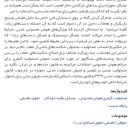
مشکل به‌ویژه برای بندهای بازگشتی حائز اهمیت است که ممکن است همیشه در
نظر نگیرند که آیا کاربران ظرفیت عملی برای مداخله به‌درستی داشته‌اند یا خیر.
درنهایت، متمرکز کردن گناه بر روی دستیاران فنی خاص به دلیل مقیاس وسیع
بازیگران و تعاملات دخیل در آن دشوار است که به آن «مسئله دست‌های زیاد»
گفته می‌شود. ما استدلال کردیم که ویژگی‌های هوش مصنوعی مدرن شرایط
خاصی را ایجاد می‌کند (مانند مشکل اپیستمیک و مشکل دست‌های زیاد) که
می‌تواند منجر به نقص در فرضیات زیربنایی مفهوم کیفری شود. ما این نقص‌ها را
در مکانیزم انتساب مسئولیت، به‌عنوان شکست‌های ناشی از غفلت نام بردیم. بر
اساس این مقدمات، سه رویکرد مختلف برای اصلاح شکست‌های غفلت را بررسی
کردیم: پیشنهاد‌های سنگاپور در مورد چارچوب عمومی مسئولیت کیفری برای
جرائم هوش مصنوعی، اصلاحات فرانسه به قانون جاده‌ها و در ایران، تأکید بر
مسئولیت مبتنی بر تقصیر و اصول مسئولیت مدنی، به‌ویژه در چارچوب قانون
مسئولیت مدنی ۱۳۳۹ و قانون مجازات اسلامی که نیازمند به‌روزرسانی برای شمول
شرایط خاص خودروهای خودران است.
کلیدواژه‌ها
مسئولیت کیفری هوش مصنوعی
وسایل نقلیه خودکار
حقوق تطبیقی
رایطه سببیت
موضوعات
حقوقی (تطبیقی حقوق اسلام و غرب)