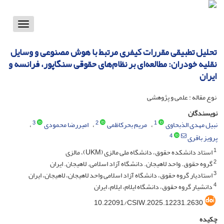
Toggle
vigation
تحلیل تطبیقی مقررات کیفری مرتبط با هوش مصنوعی و وسایل
نقلیه خودران: مطالعه‌ای بر نظام‌های حقوقی سنگاپور، فرانسه و
ایران
نوع مقاله : علمی و پژوهشی
نویسندگان
3
2
1
نبیل مهدی الذبحاوی
مریم بحرکاظمی
امیررضا محمودی
4
پرویز باقری
1
استاد دانشکده حقوق، دانشگاه ملی مالزی (UKM)، مالزی
2
گروه حقوق. واحد لاهیجان. دانشگاه آزاد اسلامی. لاهیجان. ایران
3
استادیار گروه حقوق، دانشگاه آزاد اسلامی واحد لاهیجان، لاهیجان، ایران
4
دانشیار گروه حقوق، دانشگاه ایلام، ایلام، ایران
10.22091/CSIW.2025.12231.2630
چکیده