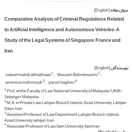
عنوان مقاله
[English]
Comparative Analysis of Criminal Regulations Related
to Artificial Intelligence and Autonomous Vehicles: A
Study of the Legal Systems of Singapore, France and
Iran
نویسندگان
[English]
1
2
nabeel mahdi althabhawi
Maryam Bahrekazemi
3
4
amirreza mahmoudi
parviz bagheri
1
Prof. at the Faculty of Law, National University of Malaysia (UKM),
Selangor, Malaysia.
2
M.A. in Private Law, Lahijan Branch, Islamic Azad University, Lahijan,
Gilan, Iran.
3
Assistant Professor of Law Department, Lahijan Branch, Islamic
Azad University, lahijan, Iran.
4
Associate Professor of Law, Ilam University, Ilam,Iran