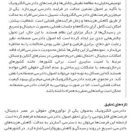
توصیفی‌تحلیلی به مطالعه تطبیقی چالش‌ها و فرصت‌های دادرسی الکترونیک
با تأکید بر اصول تضمین عدالت در فرایند دادرسی می‌پردازد. یکی از
مهم‌ترین فرصت‌های دادرسی الکترونیک، تسهیل دسترسی افراد به عدالت
از طریق کاهش هزینه‌ها و زمان فرآیندهای قضایی است. شفافیت بیشتر،
امکان ثبت کامل آرای دادگاه‌ها و جلسات قضایی به‌صورت دیجیتال و تسریع
در رسیدگی‌ها از دیگر مزایای این نظام هستند. با این حال، این تحول
چالش‌هایی جدی نیز ایجاد کرده است که اصول دادرسی منصفانه، نظیر
رعایت حق دفاع، برابری طرفین و اصل علنی بودن محاکمات را به مخاطره
می‌اندازد. نمونه‌هایی از این چالش‌ها شامل محدودیت دسترسی افراد فاقد
امکانات دیجیتال، احتمال نقض حریم خصوصی در بسترهای آنلاین و مسائل
مرتبط با امنیت سایبری است. برخی کشورها، مانند کشورهای
درحال‌توسعه، با مشکلات زیرساختی و عدم آمادگی حقوقی کافی مواجه
هستند که این مسائل به نوبه خود می‌تواند اصول دادرسی منصفانه را نقض
کند. در مجموع، هرچند دادرسی الکترونیک فرصتی مهم برای بهبود کیفیت
عدالت قضایی است، اما در صورت بی‌توجهی به الزامات دادرسی منصفانه،
ممکن است پیامدهایی منفی به همراه داشته باشد.
تازه های تحقیق
دادرسی الکترونیک به‌عنوان یکی از نوآوری‌های حقوقی در عصر دیجیتال،
فرصت‌های قابل‌توجهی را برای تحقق اصول دادرسی منصفانه فراهم کرده است.
ازجمله این فرصت‌ها می‌توان به دسترسی آسان‌تر به عدالت، کاهش هزینه‌های
دادرسی، تسریع در روند رسیدگی و کاهش بوروکراسی اشاره کرد. در کشورهایی