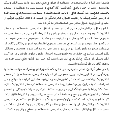
مانند استرالیا و ایالات‌متحده، استفاده از فناوری‌های نوین در دادرسی الکترونیک
توانسته است تا حد زیادی شفافیت، کارآمدی و دسترسی به عدالت را بهبود
بخشد. همچنین در کشورهای اروپایی مانند هلند و استونی، سیستم‌های پیشرفته
دادرسی الکترونیک با رعایت اصول محرمانگی و امنیت داده‌ها، الگویی موفق از
انطباق فناوری با اصول دادرسی منصفانه ارائه کرده‌اند.
با این حال، چالش‌های جدی نیز در مسیر تحقق دادرسی منصفانه در بستر
الکترونیک وجود دارد. یکی از مهم‌ترین این چالش‌ها، نابرابری در دسترسی به
فناوری است که در کشورهای درحال‌توسعه و فقیرتر به‌وضوح دیده می‌شود. در
این کشورها، نبود زیرساخت‌های مناسب فناوری اطلاعات و آموزش ناکافی کاربران
می‌تواند منجر به نقض اصل برابری در دسترسی به عدالت شود. همچنین مسائلی
نظیر امنیت سایبری، حفظ حریم خصوصی و احتمال نقض حقوق طرفین در فرآیند
الکترونیکی از دیگر چالش‌های اساسی است که حتی در کشورهای پیشرفته نیز
به‌طور کامل برطرف نشده است.
با در نظر گرفتن منظر تطبیقی، در حالی که کشورهای پیشرفته توانسته‌اند با
بهره‌گیری از فناوری‌های نوین، بسیاری از اصول دادرسی منصفانه را در بستر
الکترونیک پیاده‌سازی کنند، در کشورهای درحال‌توسعه، این فرآیند با موانع جدی
همراه است. بنابراین، برای دستیابی به دادرسی منصفانه در بستر الکترونیک، لازم
است کشورها با سرمایه‌گذاری در زیرساخت‌ها، ارتقای سواد دیجیتال جامعه و
قضات و تدوین قوانین جامع و هماهنگ در سطح بین‌المللی بر چالش‌ها فائق آیند.
تنها با این رویکرد است که می‌توان ضمن بهره‌گیری کامل از فرصت‌های دادرسی
الکترونیک، چالش‌های آن را به حداقل رساند و گامی مؤثر در جهت تحقق عدالت در
عصر دیجیتال و ارتقای استانداردهای دادرسی منصفانه در سطح جهانی برداشت.