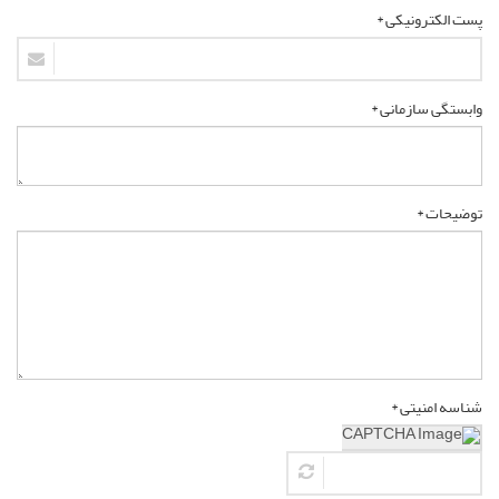
پست الکترونیکی *
وابستگی سازمانی *
توضیحات *
شناسه امنیتی *