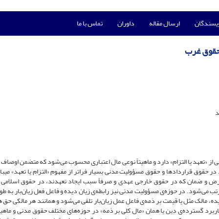
ویسندگان
ارسال مقاله
داوران
تماس با ما
 حقوق غرب
د
ی از «تعهد یا التزام» دارد و ماهیتاً نوعی مال اعتباری محسوب می‌شود که متضمن اوصاف 
 حقوق قراردادها و حقوق مسؤولیت مدنی بسیار فراتر از مفهوم «التزام یا تعهد» می­با
 قرض و ضمان که در حقوق خارجی عهدی و صرفاً سبب ایجاد تعهدند، در حقوق اسلامی 
ب می‌شود. در حوزه‌ی مسؤولیت مدنی نیز رابطه‌ی زیان دیده و فاعل فعل زیان‌بار به طو
یده، مالک مثل یا قیمت بر ذمه‌ی فاعلِ عمل زیان‌بار تلقی می‌شود و همانند هر مالکی حق 
کاربرد گسترده‌ی دِین یا همان «مال کلی بر ذمه» در حوزه‌های مختلف حقوق مدنی و ماهیت