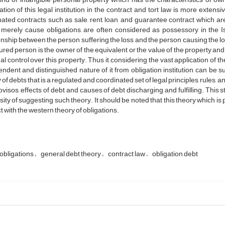
ation of this legal institution in the contract and tort law is more extensi
ted contracts such as sale, rent, loan, and guarantee contract which a
merely cause obligations, are often considered as possessory in the Isla
onship between the person suffering the loss and the person causing the lo
jured person is the owner of the equivalent or the value of the property and 
egal control over this property. Thus it, considering the vast application of t
ndent and distinguished nature of it from obligation institution, can 
 of debts that is a regulated and coordinated set of legal principles, rules,
ovisos, effects of debt and causes of debt discharging and fulfilling. This 
ity of suggesting such theory. It should be noted that this theory which is p
ct with the western theory of obligations.
obligations
general debt theory
contract law
obligation debt