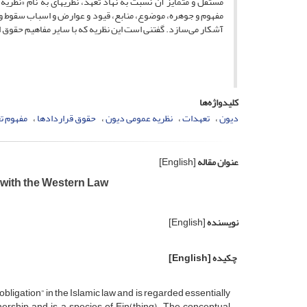
مستقل و متمایز آن نسبت به نهاد تعهد، نظریه­ای به نام «نظر
مفهوم و جوهره، موضوع، منابع، قیود و عوارض و اسباب سقوط و ا
آشکار می‌سازد. گفتنی است این نظریه که با سایر مفاهیم حقوق اس
کلیدواژه‌ها
دیون
تعهدات
نظریه عمومی دیون
حقوق قراردادها
مفهوم ت
عنوان مقاله
[English]
 with the Western Law
نویسنده
[English]
چکیده
[English]
bligation” in the Islamic law and is regarded essentially
nership and is a species of Ein(thing). The conceptual