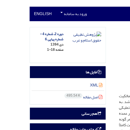
ورود به سامانه
ENGLISH
دوره 2، شماره 4 -
شماره پیاپی 6
دی 1394
صفحه
1-18
فایل ها
XML
مالکیت
495.54 K
اصل مقاله
شد. به
تملیکی
ر عمده
هم رسانی
هر گونه
 کاملاً
ارجاع به این مقاله