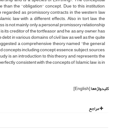
ve than the "obligation" concept. Due to this institution,
re regarded as promissory contracts in the western law
mic law with a different effects. Also in tort law, the
ss is not mainly only a personal promissory relationship
is its creditor of the tortfeasor and he, as any owner, has
he debt in various domains of civil law as well as the quite
be suggested a comprehensive theory named “the general
 and concepts including concept, essence, subject, sources,
study is an introduction to this theory and represents the
erfectly consistent with the concepts of Islamic law, is in
کلیدواژه‌ها
[English]
مراجع