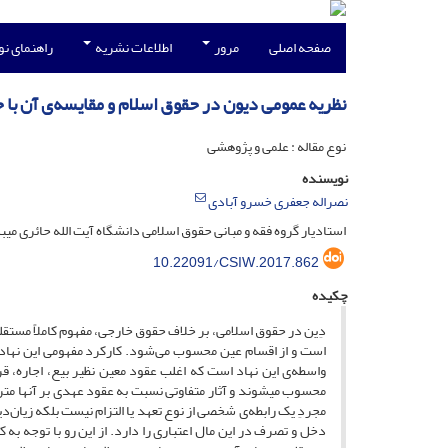
صفحه اصلی
مرور
اطلاعات نشریه
راهنمای ن
نظریه عمومی دیون در حقوق اسلام و مقایسه‌ی آن با
نوع مقاله : علمی و پژوهشی
نویسنده
نصراله جعفری خسرو آبادی
استادیار گروه فقه و مبانی حقوق اسلامی دانشگاه آیت الله حائری میب
10.22091/CSIW.2017.862
چکیده
دِین در حقوق اسلامی، بر خلاف حقوق خارجی، مفهوم کاملاً مستقل
است و از اقسام عین محسوب می‌شود. کارکرد مفهومی این نهاد در
واسطه‌ی این نهاد است که اغلب عقود معین نظیر بیع، اجاره،
محسوب می­شوند و آثار متفاوتی نسبت به عقود عهدی بر آنها مترت
مجردِ یک رابطه‌ی شخصی از نوع تعهد یا التزام نیست بلکه زیا‌ن‌د
دخل و تصرف در این مال اعتباری را دارد. از این رو با توجه به 