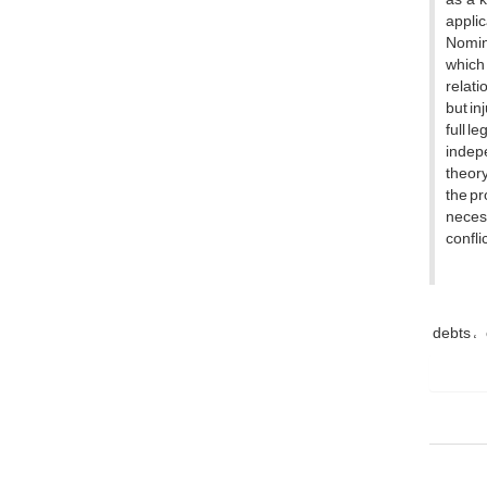
applic
Nomina
which 
relati
but in
full l
indepe
theory
the pr
necess
confli
debts