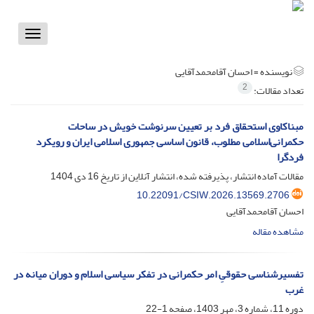
Toggle
vigation
نویسنده =
احسان آقامحمدآقایی
2
تعداد مقالات:
مبناکاوی استحقاق فرد بر تعیین سرنوشت خویش در ساحات
حکمرانی‌اسلامی مطلوب، قانون اساسی جمهوری اسلامی ایران و رویکرد
فردگرا
مقالات آماده انتشار، پذیرفته شده، انتشار آنلاین از تاریخ
16 دی 1404
10.22091/CSIW.2026.13569.2706
احسان آقامحمدآقایی
مشاهده مقاله
تفسیرشناسی حقوقیِ امر حکمرانی در تفکر سیاسی اسلام و دوران میانه در
غرب
دوره 11، شماره 3، مهر 1403، صفحه
1-22