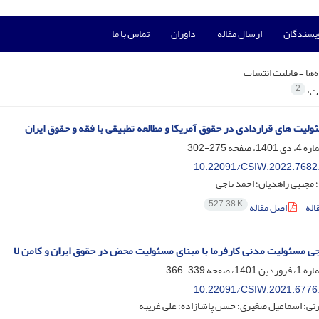
ویسندگان
ارسال مقاله
داوران
تماس با ما
‌ها =
قابلیت انتساب
2
ات:
ولیت های قراردادی در حقوق آمریکا و مطالعه تطبیقی با فقه و حقوق ایران
275-302
10.22091/CSIW.2022.7682
؛ مجتبی زاهدیان؛ احمد تاجی
527.38 K
اله
اصل مقاله
ی مسئولیت مدنی کارفرما با مبنای مسئولیت محض در حقوق ایران و کامن لا
339-366
10.22091/CSIW.2021.6776
تی؛ اسماعیل صغیری؛ حسن پاشازاده؛ علی غریبه