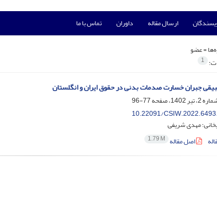
ویسندگان
ارسال مقاله
داوران
تماس با ما
‌ها =
عضو
1
ات:
یقی جبران خسارت صدمات بدنی در حقوق ایران و انگلستان
77-96
10.22091/CSIW.2022.6493
خانی؛ مهدی شریفی
1.79 M
اله
اصل مقاله