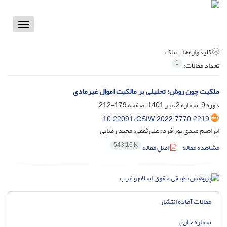
Toggle
vigation
کلیدواژه‌ها =
مِلک
1
تعداد مقالات:
ملکیت چون روش؛ تحلیلی بر مالکیت اموال غیرمادی
دوره 9، شماره 2، تیر 1401، صفحه
179-212
10.22091/CSIW.2022.7770.2219
ابراهیم عبدی پور فرد؛ علی ثقفی؛ مجید رضایی
543.16 K
مشاهده مقاله
اصل مقاله
مقالات آماده انتشار
شماره جاری