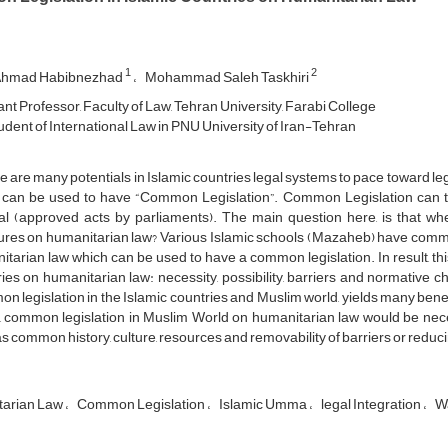
1
2
Ahmad Habibnezhad
Mohammad Saleh Taskhiri
ant Professor, Faculty of Law, Tehran University, Farabi College
dent of International Law in PNU University of Iran-Tehran
are many potentials in Islamic countries legal systems to pace toward le
 can be used to have “Common Legislation”. Common Legislation can tak
nal (approved acts by parliaments). The main question here, is that w
es on humanitarian law? Various Islamic schools (Mazaheb) have communa
tarian law which can be used to have a common legislation. In result, this
ies on humanitarian law: necessity, possibility, barriers and normative cha
 legislation in the Islamic countries and Muslim world, yields many benefit
e, common legislation in Muslim World on humanitarian law would be nece
s common history, culture, resources and removability of barriers or reduci
arian Law
Common Legislation
Islamic Umma
legal Integration
W