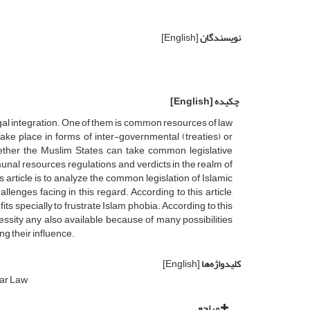
نویسندگان
[English]
چکیده
[English]
gal integration. One of them is common resources of law
e place in forms of inter-governmental (treaties) or
hether the Muslim States can take common legislative
l resources, regulations and verdicts in the realm of
 article is to analyze the common legislation of Islamic
llenges facing in this regard. According to this article,
s specially to frustrate Islam phobia. According to this
ssity any also available because of many possibilities
ng their influence.
کلیدواژه‌ها
[English]
ar Law
مراجع