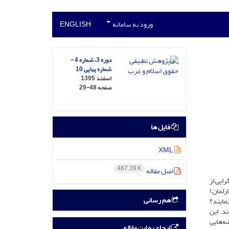
ورود به سامانه
ENGLISH
دوره 3، شماره 4 -
شماره پیاپی 10
اسفند 1395
صفحه
29-48
فایل ها
XML
487.39 K
اصل مقاله
ایی از
رلمان)
هم رسانی
مایند؟
د. این
نه‌هایی
ارجاع به این مقاله