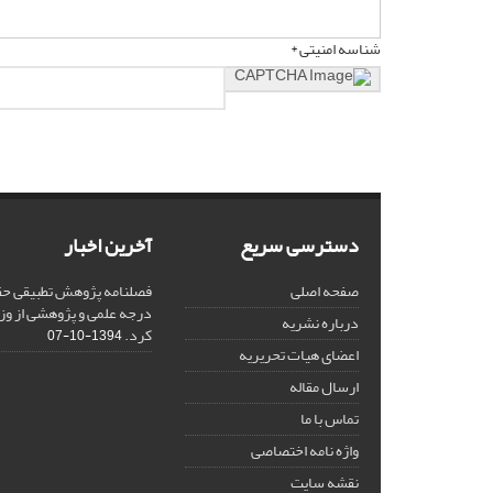
شناسه امنیتی *
دسترسی سریع
آخرین اخبار
صفحه اصلی
فصلنامه پژوهش تطبیقی حق
درجه علمی و پژوهشی از وز
درباره نشریه
کرد.
1394-10-07
اعضای هیات تحریریه
ارسال مقاله
تماس با ما
واژه نامه اختصاصی
نقشه سایت