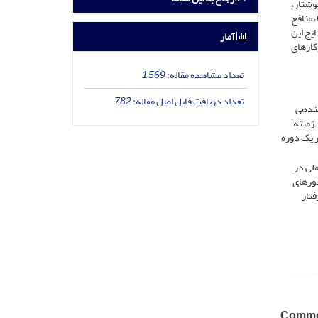
وشتار،
 منافع
یج این
آمار
کارهای
تعداد مشاهده مقاله:
1,569
تعداد دریافت فایل اصل مقاله:
782
نده­ی
 زمینه
 یک دوره‌
ملی در
شورهای
فتار
Common