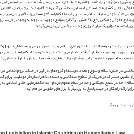
پیش‌رو به‌ویژه در رابطه با چالش‌های هنجاری نیز بررسی شده است. بر اساس این ن
ی داخلی کشورهای اسلامی (به‌دلیل نداشتن آیین‌های قانونمند برای رفتار نظامیان)،
ین خنثی­نمودن تبلیغات نادرست در زمینه احکام اسلام و مسأله­ی اسلام­هراسی نیز از نتا
و منابع حقوقی و امکان رفع یا کاهش اثرگذاری موانع موجود، با توجه به وجود برخی سازو
ن رابطه به عنوان یک نیاز ضروری و دست‌یافتنی ارزیابی می‌گردد.
ترک در حقوق بشردوستانه توسط کشورهای اسلامی بود. ضمن بررسی زمینه‌های تسهیل‌کن
نیز مورد توجه و بحث قرار گرفت. به‌نظر می‌رسد با توجه به وجود احکام اسلامی غنی در
به تجربیات مورد اشاره در این نوشتار، چالش‌های یادشده را می‌توان با ظرفیت‌سازی در
المللی در جهان اسلام و تنوع و تعدد دولت‌ها و گروه‌های درگیر در جنگ، لزوم اقدامی فرا
ای تقنین مشترک در هر یک از سطوح سه‌گانه­ی یادشده، با هر انداره از موفقیت، برای ک
اسلام - چه در سطح نخبگانی و چه در سطح عموم مردم - به حکمفرمایی اخلاق اسلامی به ر
ای ارائه راهکار در جهت پاسخ به این نیاز با ابزارهای حقوقی فراهم آید.
ی
احکام جنگ
 Legislation in Islamic Countries on Humanitarian Law