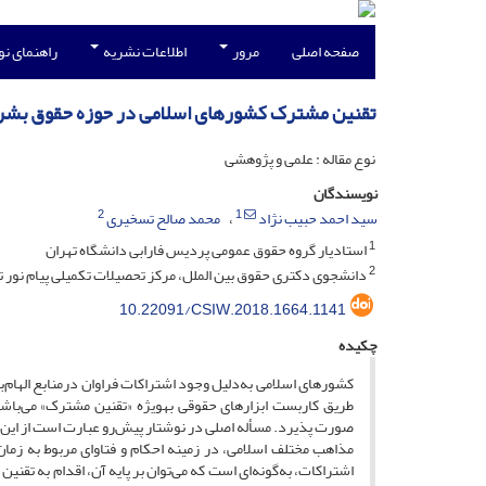
صفحه اصلی
مرور
اطلاعات نشریه
راهنمای ن
تقنین مشترک کشورهای اسلامی در حوزه حقوق بشر
نوع مقاله : علمی و پژوهشی
نویسندگان
2
1
سید احمد حبیب نژاد
محمد صالح تسخیری
1
استادیار گروه حقوق عمومی پردیس فارابی دانشگاه تهران
2
دانشجوی دکتری حقوق بین الملل، مرکز تحصیلات تکمیلی پیام نور ت
10.22091/CSIW.2018.1664.1141
چکیده
کشورهای اسلامی به‌دلیل وجود اشتراکات فراوان درمنابع الهام‌ب
طریق کاربست ابزارهای حقوقی به­ویژه «تقنین مشترک» می‌باشد
صورت پذیرد. مسأله اصلی در نوشتار پیش‌رو عبارت است از این ک
مذاهب مختلف اسلامی، در زمینه احکام و فتاوای مربوط به زمان 
اشتراکات، به‌گونه‌ای است که می‌توان بر پایه آن، اقدام به تقنی