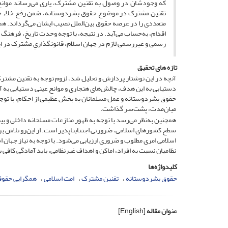
که وجودشان در وصول به تقنین مشترک، یاری می‌رساند موانع 
تقنین مشترک در موضوع­ حقوق بشردوستانه، ضمن رفع خلاء حقوق
متعددی را در عرصه حقوق بین‌الملل نصیب ایشان می‌گرداند. همچن
اقدام، به‌حساب می‌آید. در نتیجه، با توجه وحدت تاریخ، فرهنگ 
رسمی و غیررسمی لازم در جهان اسلام، قانون­گذاریِ مشترک در ای
تازه های تحقیق
آنچه در این نوشتار پردازش و تحلیل شد، لزوم توجه به تقنین مش
دستیابی به این هدف، چالش‌های هنجاری و موانع عینی دستیابی به آن 
حقوق بشردوستانه و عمل مسلمانان به بخش عظیمی از احکام، با توجه 
میان‌مدت، پشت‌سر گذاشت.
همچنین به‌نظر می‌رسد با توجه به ظهور منازعات مسلحانه داخلی و بین­
سطح کشورهای اسلامی، ضرورتی اجتناب­ناپذیر است. از این‌رو تلاش بر
اسلامی امری مطلوب و ضروری ارزیابی می‌شود. با توجه به نیاز جهان 
نظامیان نسبت به افراد، اماکن و اهداف غیرنظامی، باید آمادگی کافی بر
کلیدواژه‌ها
حقوق بشردوستانه
تقنین مشترک
امت اسلامی
همگرایی حقوق
عنوان مقاله
[English]