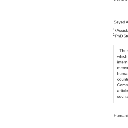
Seyed 
1
(Assist
2
PhD Stu
There 
which
inter
measur
humani
countr
Common
articl
such a
Humanit