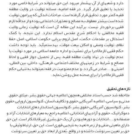
دارد و شعبه­ای از آن به­شمار می­رود. این حق می­تواند در شرایط خاصی مورد
تحدید یا تعلیق قرار گیرد. در فقه امامیه، مسئله توقیت در ولایت مطلقه
فقیه کمتر مورد تدقیق قرار گرفته است. مباحثات اندکی که پیرامون توقیت
شده است بیشتر معطوف به مصالح و معذورات اجتماعی بوده و از مداقّه لازم
فقهی برخوردار نیست. برآیند این مقاله آن است که توقیت زمانی ولایت
فقیه مخالفتی با احکام شرع مقدس اسلام ندارد. این نتیجه، با کمک
استدلال بر مقدمات حکمت، اصل لزوم برپایی حکومت اسلامی، اصل حفظ
نظام، توقیت وصفی و امکان بیعت موقت، به­دست­می­آید. باید توجه داشت
حکم فقهی لازم­الاجرا برای تمشیت و اداره جامعه اسلامی در مورد توقیت یا
عدم توقیت در نهاد ولایت مطلقه فقیه، پس از تحصیل جواز فقهی و لحاظ
مصالح و شرایط در زمینه­های مختلف اجتماعی، فرهنگی، داخلی، بین المللی،
امنیتی و ... صادر می گردد، و عدم ممنوعیت در فقه نمی­تواند به تنهایی حکم
فقهی لازم­الاجرا را برای صحنه عمل روشن نماید.
تازه های تحقیق
ملاحظه شد حسب اسناد مختلفی همچون اعلامیه جهانی حقوق بشر، میثاق حقوق
مدنی و سیاسی، اعلامیه آمریکایی حقوق و تکالیف انسان، کنوانسیون اروپایی حقوق
بشر، کنوانسیون آمریکایی حقوق بشر، کنوانسیون استانداردهای انتخابات
دموکراتیک، حقوق و آزادی­های انتخاباتی، اعلامیه راجع به معیارهای انتخابات آزاد و
منصفانه و...، انتخابات و دوره­ای­بودنِ آن یک حق بشریِ غیرقابل­انکار است. این حق
دارای ماهیتی منفی و از زمره تعهد به نتیجه­ی فوری است. این حق، ارتباط وثیقی با
حق بر تعیین سرنوشت داشته و در واقع، بُعدی از ابعاد حق بر تعیین سرنوشت