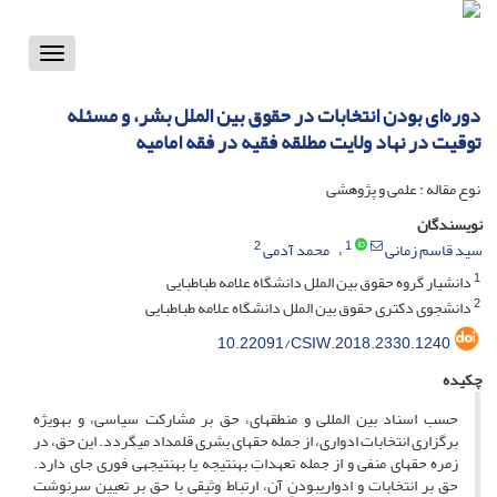
Toggle
vigation
دوره‌ای بودن انتخابات در حقوق بین الملل بشر، و مسئله
توقیت در نهاد ولایت مطلقه فقیه در فقه امامیه
نوع مقاله : علمی و پژوهشی
نویسندگان
2
1
سید قاسم زمانی
محمد آدمی
1
دانشیار گروه حقوق بین الملل دانشگاه علامه طباطبایی
2
دانشجوی دکتری حقوق بین الملل دانشگاه علامه طباطبایی
10.22091/CSIW.2018.2330.1240
چکیده
حسب اسناد بین المللی و منطقه­ای، حق بر مشارکت سیاسی، و به­ویژه
برگزاری انتخابات ادواری، از جمله حق­های بشری قلمداد می­گردد. این حق، در
زمره حق­های منفی و از جمله تعهداتِ به­نتیجه یا به­نتیجه­ی فوری جای دارد.
حق بر انتخابات و ادواری­بودنِ آن، ارتباط وثیقی با حق بر تعیین سرنوشت