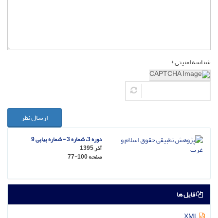
شناسه امنیتی *
ارسال نظر
دوره 3، شماره 3 - شماره پیاپی 9
آذر 1395
صفحه
77-100
فایل ها
XML