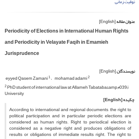
توقیت زمانی
عنوان مقاله
[English]
Periodicity of Elections in International Human Rights
and Periodicity in Velayate Faqih in Emamieh
Jurisprudence
نویسندگان
[English]
1
2
eyyed Qasem Zamani
mohamad adami
2
PhD student of international law at Allameh Tabataba&amp;#039;i
University
چکیده
[English]
According to international and regional documents, the right to
political participation, and in particular periodic elections, are
considered as human rights. Right to periodical election is
considered as a negative right and produces obligations of
results or obligations of immediate results right. The right to