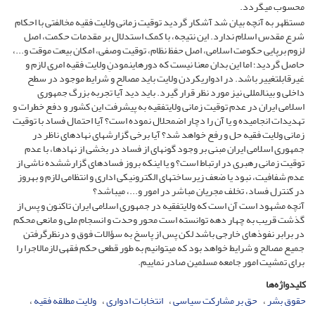
محسوب می­گردد.
مستظهر به آنچه بیان شد آشکار گردید توقیت زمانی ولایت فقیه مخالفتی با احکام
شرع مقدس اسلام ندارد. این نتیجه، با کمک استدلال بر مقدمات حکمت، اصل
لزوم برپایی حکومت اسلامی، اصل حفظ نظام، توقیت وصفی، امکان بیعت موقت و...،
حاصل گردید؛ اما این بدان معنا نیست که دوره­ای­نمودنِ ولایت فقیه امری لازم و
غیرقابل­تغییر باشد. در ادواری­کردن ولایت باید مصالح و شرایط موجود در سطح
داخلی و بین­المللی نیز مورد نظر قرار گیرد. باید دید آیا تجربه بزرگ جمهوری
اسلامی ایران در عدم توقیت زمانی ولایت­فقیه به پیشرفت این کشور و دفع خطرات و
تهدیدات انجامیده و یا آن را دچار اضمحلال نموده است؟ آیا احتمال فساد با توقیت
زمانی ولایت فقیه حل و رفع خواهد شد؟ آیا برخی گزارش­های نهادهای ناظر در
جمهوری اسلامی ایران مبنی بر وجود گونه­ای از فساد در بخشی از نهادها، با عدم
توقیت زمانی رهبری در ارتباط است؟ و یا این­که بروز فسادهای گزارش­شده ناشی از
عدم شفافیت، نبود یا ضعف زیرساخت­های الکترونیکی اداری و انتظامی لازم و به­روز
در کنترل فساد، تخلف مجریان مباشر در امور و...، می­باشد؟
آنچه مشهود است آن است که ولایت­فقیه در جمهوری اسلامی ایران تاکنون و پس از
گذشت قریب به چهار دهه توانسته است محور وحدت و انسجام ملی و مانعی محکم
در برابر نفوذهای خارجی باشد لکن پس از پاسخ به سؤالات فوق و درنظر­گرفتن
جمیع مصالح و شرایط خواهد بود که می­توانیم به طور قطعی حکم فقهی لازم­الاجرا را
برای تمشیت امور جامعه مسلمین صادر نماییم.
کلیدواژه‌ها
حقوق بشر
حق بر مشارکت سیاسی
انتخابات ادواری
ولایت مطلقه فقیه