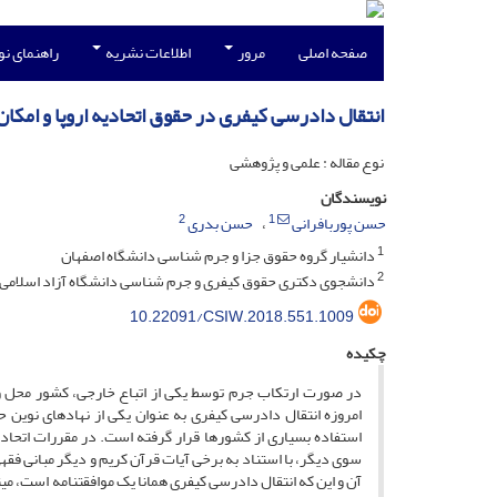
صفحه اصلی
مرور
اطلاعات نشریه
راهنمای ن
انتقال دادرسی کیفری در حقوق اتحادیه اروپا و امکا
نوع مقاله : علمی و پژوهشی
نویسندگان
2
1
حسن پوربافرانی
حسن بدری
1
دانشیار گروه حقوق جزا و جرم شناسی دانشگاه اصفهان
2
دانشجوی دکتری حقوق کیفری و جرم شناسی دانشگاه آزاد اسلامی
10.22091/CSIW.2018.551.1009
چکیده
در صورت ارتکاب جرم توسط یکی از اتباع خارجی، کشور محل 
امروزه انتقال دادرسی کیفری به عنوان یکی از نهادهای نوین ح
استفاده بسیاری از کشورها قرار گرفته است. در مقررات اتحادی
سوی دیگر، با استناد به برخی آیات قرآن کریم و دیگر مبانی فقهی 
آن و این که انتقال دادرسی کیفری همانا یک موافقت­نامه است، می­