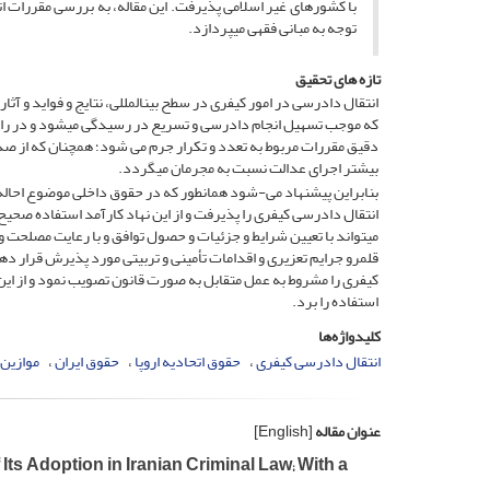
با کشورهای غیر اسلامی پذیرفت. این مقاله، به بررسی مقررات ا
توجه به مبانی فقهی می­پردازد.
تازه های تحقیق
انتقال دادرسی در امور کیفری در سطح بین­المللی، نتایج و فواید و آ
که موجب تسهیل انجام دادرسی و تسریع در رسیدگی می­شود و در راست
دقیق مقررات مربوط به تعدد و تکرار جرم می شود؛ همچنان که از صد
بیشتر اجرای عدالت نسبت به مجرمان می­گردد.
بنابراین پیشنهاد می-شود همان­طور که در حقوق داخلی موضوع احاله 
انتقال دادرسی کیفری را پذیرفت و از این نهاد کارآمد استفاده صحیح و
می­تواند با تعیین شرایط و جزئیات و حصول توافق و با رعایت مصلحت 
قلمرو جرایم تعزیری و اقدامات تأمینی و تربیتی مورد پذیرش قرار دهد
کیفری را مشروط به عمل متقابل به صورت قانون تصویب نمود و از ای
استفاده را برد.
کلیدواژه‌ها
انتقال دادرسی کیفری
حقوق اتحادیه اروپا
حقوق ایران
موازین
عنوان مقاله
[English]
Its Adoption in Iranian Criminal Law; With a