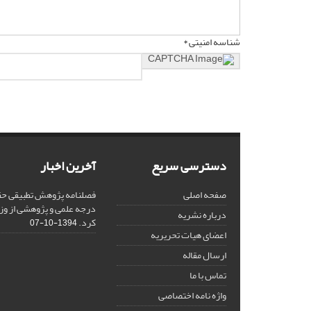
شناسه امنیتی *
دسترسی سریع
آخرین اخبار
صفحه اصلی
فصلنامه پژوهش تطبیقی حق
درجه علمی و پژوهشی از وز
درباره نشریه
کرد.
1394-10-07
اعضای هیات تحریریه
ارسال مقاله
تماس با ما
واژه نامه اختصاصی