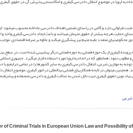
تحادیه اروپا در موضوع انتقال دادرسی کیفری و امکان­سنجی پذیرش آن در حقوق کیفری ای
ثار مثبت فراوانی دارد و گامی در راستای تضمین اهداف دادرسی عادلانه محسوب می­شود؛ از
ای حمایتِ هرچه بیشتر از حقوق متهمان می­باشد و باعث ایجاد دادرسی کیفری واحد و ا
ور محکومیت­های متعدد علیه متهم نیز پیشگیری می­کند و علاوه بر صرفه اقتصادی، موجب
پرونده کیفری از یک حوزه قضایی به حوزه قضایی دیگر پیش­بینی شده است، در سطح بین­ال
 مطلوب نمود؛ همان­طور که در اتحادیه اروپا مورد استفاده قرار می­گیرد. جمهوری اسلامی 
و توجه به موازین شرعی، انتقال دادرسی کیفری به سایر کشورها را در تمامی جرایم و یا ح
. همچنین می­توان در لایحه همکاری­های قضایی بین­المللی در امور کیفری، موضوع انتقال 
ن نهاد نوین حقوق کیفری جهت نائل شدن به عدالت کیفری و دادرسی منصفانه و پیشرفته 
 شرعی
r of Criminal Trials in European Union Law and Possibility of 