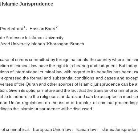
t Islamic Jurisprudence
1
2
Poorbafrani
Hassan Badri
te Professor In Isfahan Univercity
 Azad Univercity Isfahan (Khorasgan) Branch
 case of crimes committed by foreign nationals, the country where the crime
iction of criminal law, have the right to a hearing and judgment. But toda
utions of international criminal law, with regard to its benefits, has bee
 expressed the formal and substantial conditions and cases and excepti
erses of the Quran and other sources of Islamic jurisprudence can be argu
ution. Given its optional nature and the fact that the transfer of criminal pro
sible to adhere to the religious standards and can be accepted in most cr
an Union regulations on the issue of transfer of criminal proceedings a
ing to the Islamic jurisprudence will be discussed.
of criminal trial
European Union law
Iranian law
Islamic Jurisprude