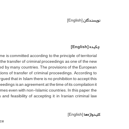
نویسندگان
[English]
چکیده
[English]
 is committed, according to the principle of territorial
y the transfer of criminal proceedings as one of the new
n used by many countries. The provisions of the European
ons of transfer of criminal proceedings. According to
ed that in Islam there is no prohibition to accept this
ceedings is an agreement, at the time of its compilation it
imes even with non-Islamic countries. In this paper, the
nd feasibility of accepting it in Iranian criminal law
کلیدواژه‌ها
[English]
nce