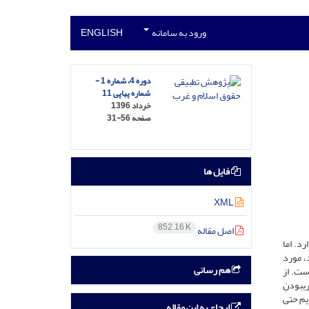
ورود به سامانه
ENGLISH
دوره 4، شماره 1 -
شماره پیاپی 11
خرداد 1396
صفحه
31-56
فایل ها
XML
852.16 K
اصل مقاله
د. اما
، مورد
هم رسانی
ست. از
ی­بودنِ
ایم حتی
ارجاع به این مقاله