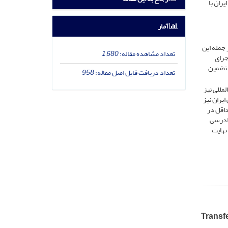
ران با
آمار
 جمله این
تعداد مشاهده مقاله:
1,680
جرای
 تضمین
تعداد دریافت فایل اصل مقاله:
958
مللی نیز
ایران نیز
داقل در
دادرسی
نهایت
Transfe