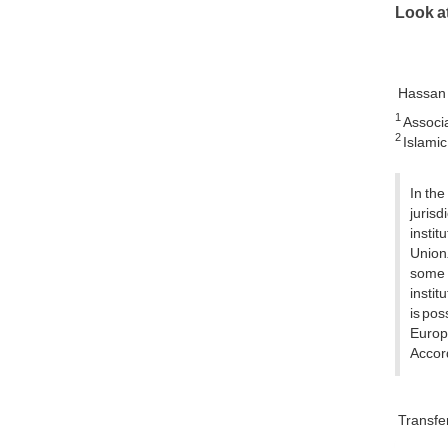
Look a
Hassan 
1
Associa
2
Islamic
In the
jurisd
instit
Union,
some v
instit
is pos
Europe
Accord
Transfer 