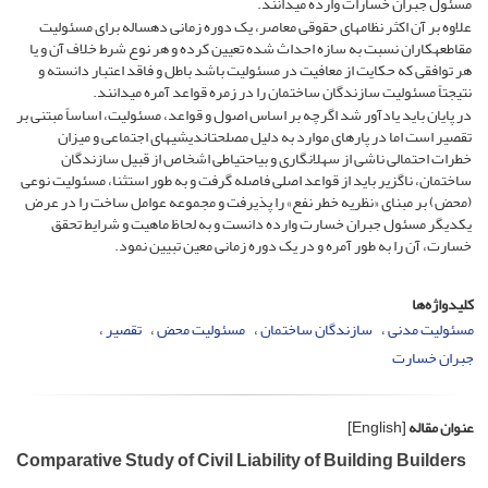
مسئول جبران خسارات وارده می­دانند.
علاوه بر آن اکثر نظام­های حقوقی معاصر، یک دوره زمانی ده­ساله برای مسئولیت
مقاطعه­کاران نسبت به سازه احداث شده تعیین کرده و هر نوع شرط خلاف آن و یا
هر توافقی که حکایت از معافیت در مسئولیت باشد باطل و فاقد اعتبار دانسته و
نتیجتاً مسئولیت سازندگان ساختمان را در زمره قواعد آمره می­دانند.
در پایان باید یادآور شد اگرچه بر اساس اصول و قواعد، مسئولیت، اساساً مبتنی بر
تقصیر است اما در پاره­ای موارد به دلیل مصلحت­اندیشی­های اجتماعی و میزان
خطرات احتمالی ناشی از سهل­انگاری و بی­احتیاطی اشخاص از قبیل سازندگان
ساختمان، ناگزیر باید از قواعد اصلی فاصله گرفت و به طور استثنا، مسئولیت نوعی
(محض) بر مبنای «نظریه خطر نفع» را پذیرفت و مجموعه عوامل ساخت را در عرض
یکدیگر مسئول جبران خسارت وارده دانست و به لحاظ ماهیت و شرایط تحقق
خسارت، آن را به طور آمره و در یک دوره زمانی معین تبیین نمود.
کلیدواژه‌ها
مسئولیت مدنی
سازندگان ساختمان
مسئولیت محض
تقصیر
جبران خسارت
عنوان مقاله
[English]
Comparative Study of Civil Liability of Building Builders