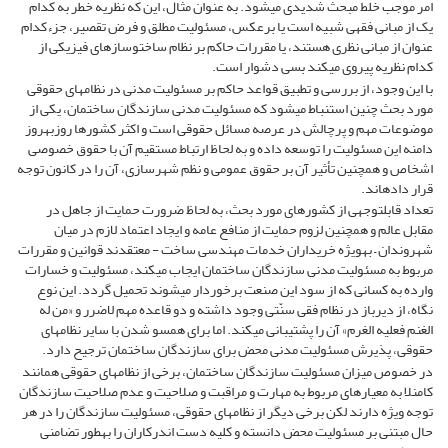
امر موجب خلط مبحث شدیدی می­شود. به عنوان مثال، این که نظریه خطر به کدام
یک از مبانی فقهی شبیه است یا برعکس، مسئولیت مطلق و فرض تقصیر، جزءکدام
عنوان از مبانی نظری هستند، یا مقررات حاکم بر نظام ساخت­وسازهای فیزیکی از
کدام نظریه پیروی می­کند بسی دشوار است.
با این وجود، از بررسی و تطبیق قواعد حاکم بر مسئولیت مدنی در نظام­های حقوقی
مورد بحث چنین استنباط می­شود که مسئولیت مدنی سازندگان ساختمان، یکی از
موضوعات مهم و پرچالش در عرصه مسائل حقوقی است و اکثر کشورها روزبه­روز
دامنه این مسئولیت را توسعه داده و به لحاظ ارتباط مستقیم آن با حقوق خصوصی
اشخاص و همچنین تأثیر آن بر حقوق عمومی و نظم شهرسازی، آن را در کانون توجه
قرار داده­اند.
تعداد قابل­توجهی از کشورهای مورد بحث، به لحاظ ضرورت حمایت از جاهل در
مقابل عالم و همچنین لزوم حمایت از منافع عامه و ایجاد اعتماد لازم در میان
شهروندان – به­ویژه خریداران خدمات مهندسی ساخت - معتقدند قوانین و مقررات
مربوط به مسئولیت مدنی سازندگان ساختمان ایجاب می­کند، مسئولیت و خسارات
وارده به کسانی که از سود این صنعت برخوردار می­شوند تحمیل گردد. این نوع
نگاه، از دیرباز در نظام فقی سنّتی وجود داشته و دو قاعده مهم لاضرر و «من له
الغنم فعلیه الغرم» آن را پشتیبانی می­کند. اما برای همسو شدن با سایر نظام­های
حقوقی، پذیرش مسئولیت مدنی محض برای سازندگان ساختمان ترجیح دارد.
در خصوص میزان مسئولیت سازندگان ساختمان، برخی از نظام­های حقوقی همانند
کامن­لا به معیارهای مربوط به مهارت و مراقبت و صلاحیت و عدم صلاحیت سازندگان
توجه ویژه دارند لکن برخی دیگر از نظامهای حقوقی، مسئولیت سازندگان را در هر
حال مبتنی بر مسئولیت محض دانسته و کلیه دست اندرکاران را به­طور تضامنی