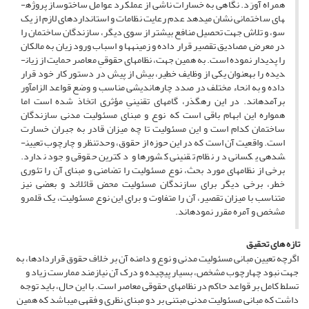
همراه آورَد. نگاهی به خسارات ناشی از عملکرد عوامل ساخت­وساز پروژه­
های ساختمانی نشان می­دهد عدم رعایت نظامات و استانداردهای لازم از یک
سو، و تلاش جهت تحصیل منافع بیشتر از سوی دیگر، سازندگان ساختمان را
در معرض مصادیق تقصیر قرار داده و زمینه­ها و اسباب ورود زیان به مالکان
را پدیدار نموده است. به همین جهت، نظام­های حقوقیِ معاصر حمایت از زیان­
دیده را به­عنوان یکی از وظایف خطیر، بیش از پیش در دستور کار خود قرار
داده و به انحاء مختلف در صدد چاره­اندیشی مناسب و وضع قواعد الزام­آور
برآمده­اند. در این رهگذر، گام­های تقنینیِ مؤثری اتخاذ شده است اما
همواره این ابهام باقی است که نوع و مبنای مسئولیت مدنی سازندگان
ساختمان کدام است و این مسئولیت تا چه میزان قادر به جبران خسارت
است. واقعیت آن است که در این حوزه از حقوق، وحدت­نظر و چارچوب تعیین­
شده­ی یکسانی در نظام تقنینی کشورها و دکترین حقوقی وجود ندارد.
برخی از نظام­های مورد بحث، نوع مسئولیت را تضامنی و مبنای آن را تئوری
خطر، برخی دیگر برای سازندگان مسئولیت محض قائل­اند و بعضی نیز
متناسب با میزان تقصیر، آن را متفاوت و برای این نوع مسئولیت، یک قلمرو
مشخص و آمره مقرر نموده­اند.
تازه های تحقیق
اگرچه تعیین مبانی مسئولیت مدنی و نوع و دامنه آن بر خلاف حقوق قراردادها، به
جهت نبود چهارچوب مشخص، بسیار پیچیده و درک آن نیازمند ممارست زیاد و
تسلط کامل بر قواعد حاکم در نظام­های حقوقی معاصر است. با این حال، باید توجه
داشت که مبانی مسئولیت مدنی مبتنی بر دو مبنای نظری و فقهی می­باشد که همین