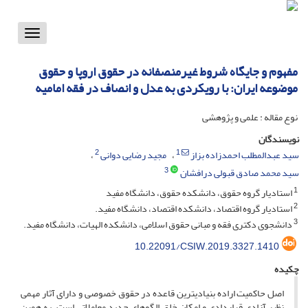
Toggle
vigation
مفهوم و جایگاه شروط غیرمنصفانه در حقوق اروپا و حقوق
موضوعه ایران: با رویکردی به عدل و انصاف در فقه امامیه
نوع مقاله : علمی و پژوهشی
نویسندگان
2
1
سید عبدالمطلب احمدزاده بزاز
مجید رضایی دوانی
3
سید محمد صادق قبولی درافشان
1
استادیار گروه حقوق، دانشکده حقوق، دانشگاه مفید
2
استادیار گروه اقتصاد، دانشکده اقتصاد، دانشگاه مفید.
3
دانشجوی دکتری فقه و مبانی حقوق اسلامی، دانشکده الهیات، دانشگاه مفید.
10.22091/CSIW.2019.3327.1410
چکیده
اصل حاکمیت اراده بنیادی­ترین قاعده در حقوق خصوصی و دارای آثار مهمی
نظیر آزادی قراردادی و امکان خلق الگوهای جدید معاملاتی است. به همین