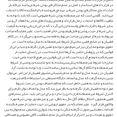
در قراردادهای استاندارد اصل بر عدم مذاکره‌ای بودن شرط می‌باشد چراکه بار
اثبات ادعای مذاکره‌ای بودن شرط بر عهده‌ی فروشنده یا ارائه‌کننده کالا یا خدمات
می‌باشد. گفتنی است که غیرمنصفانه بودن شرط مفهومی است که باید با توجه به
ماهیت کالاها و خدمات، زمان قرارداد و همه‌ی رویدادهای منجر به انعقاد آن و نیز
سایر شروط یا قراردادهای وابسته ارزیابی گردد که در این ارزیابی توجه به کیفیت
زبانی شرط از حیث روشن و قابل‌فهم بودن حائز اهمیت است. علیرغم اینکه مباحث
مربوط به شرط از مهم‌ترین مباحث مربوط به فقه مدنی محسوب می‌گردد، در کلام
فقیهان و در منابع فقهی سخنی از شروط غیرمنصفانه به میان نیامده است. در
حقوق موضوعه ایران نیز این مهم موردتوجه و تقنین قرار نگرفته و تنها برخی از
قوانین که در پژوهش حاضر به آن‌ها اشاره شده است در راستای حمایت از
مصرف‌کننده وضع گردیده است که در این قوانین نیز هیچ قاعده عامی جهت
مبارزه با شروط غیرمنصفانه پیش‌بینی‌نشده به نحو شایسته و روشنی از شروط
غیرمنصفانه و احکام آن‌ها سخنی به میان نیامده است؛ و با توجه به تشتت آراء
فقیهان در زمینه عدل و انصاف و عدم پشتیبانی مشهور فقیهان از این امر، می‌توان
چنین نتیجه گرفت که عدل و انصاف جایگاه مستقلی در استنباط احکام شریعت
نداشته و شاید به همین خاطر است که مخالف انصاف بودن در بحث شروط
موردتوجه فقیهان قرار نگرفته و به نظر می‌رسد که عدل و انصاف توان لازم برای
کنترل شروط غیرمنصفانه قراردادی را ندارد و برای این امر باید، سایر بسترهای
فقهی همچون؛ اختلال نظام، أکل مال به باطل، غرر و غیرمقدور بودن شرط مورد
واکاوی قرار گیرد. علیرغم اینکه در حقوق اروپایی در جهت حمایت از مصرف‌کننده
اقدامات معتنابهی صورت گرفته لیکن با توجه به‌دشواری تشخیص عدم موازنه بین
حقوق و تعهدات و نیز احتراز از ابهام ناشی از عدم شفافیت کافی مفهومی و مصداقی