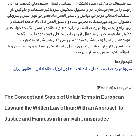
غیرمنصفانه بودن که زمینه تشتت آراء قضایی و اعمال سلیقه‌های شخصی در این
زمینه را فراهم می‌سازد، برای تسهیل تشخیص شروط غیرمنصفانه و جلوگیری از
اختلافات احتمالی در برخی قوانین و دستورالعمل‌ها به‌صورتی غیر حصری شروطی
به‌عنوان شروط غیرمنصفانه معرفی‌شده و دستورالعمل 13، 93 جامعه اقتصادی
اروپا راجع به شروط غیرمنصفانه در قراردادهای منعقده با مصرف‌کننده دولت‌های
عضو را ملزم به پذیرش و اعمال آن در تقنین داخلی خود نموده است؛ که به
نمونه‌هایی از این قوانین اشاره شد؛ که بررسی فقهی این شروط به‌صورت
اختصاصی و فارغ از مفاهیمی همچون عدل و انصاف در راستای بهبود بخشیدن به
نظم اقتصادی ضروری به نظر می‌رسد.
کلیدواژه‌ها
شروط غیرمنصفانه
عدل
انصاف
حقوق اروپا
فقه امامی
حقوق ایران
عنوان مقاله
[English]
The Concept and Status of Unfair Terms in European
Law and the Written Law of Iran: With an Approach to
Justice and Fairness in Imamiyah Jurisprudce