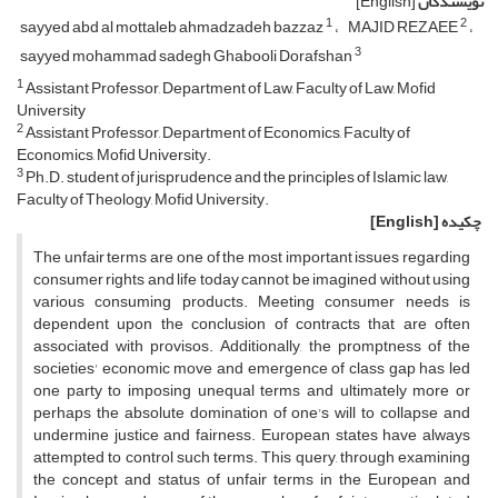
نویسندگان
[English]
1
2
sayyed abd al mottaleb ahmadzadeh bazzaz
MAJID REZAEE
3
sayyed mohammad sadegh Ghabooli Dorafshan
1
Assistant Professor, Department of Law, Faculty of Law, Mofid
University
2
Assistant Professor, Department of Economics, Faculty of
Economics, Mofid University.
3
Ph.D. student of jurisprudence and the principles of Islamic law,
Faculty of Theology, Mofid University.
چکیده
[English]
The unfair terms are one of the most important issues regarding
consumer rights and life today cannot be imagined without using
various consuming products. Meeting consumer needs is
dependent upon the conclusion of contracts that are often
associated with provisos. Additionally, the promptness of the
societies' economic move and emergence of class gap has led
one party to imposing unequal terms and ultimately more or
perhaps the absolute domination of one's will to collapse and
undermine justice and fairness. European states have always
attempted to control such terms. This query, through examining
the concept and status of unfair terms in the European and