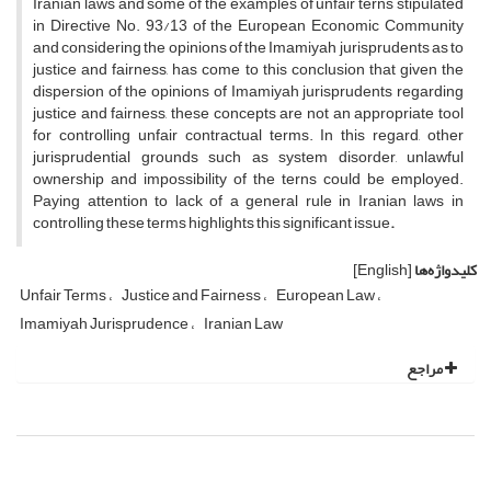
Iranian laws and some of the examples of unfair terns stipulated
in Directive No. 93/13 of the European Economic Community
and considering the opinions of the Imamiyah jurisprudents as to
justice and fairness, has come to this conclusion that given the
dispersion of the opinions of Imamiyah jurisprudents regarding
justice and fairness, these concepts are not an appropriate tool
for controlling unfair contractual terms. In this regard, other
jurisprudential grounds such as system disorder, unlawful
ownership and impossibility of the terns could be employed.
Paying attention to lack of a general rule in Iranian laws in
controlling these terms highlights this significant issue
.
کلیدواژه‌ها
[English]
Unfair Terms
Justice and Fairness
European Law
Imamiyah Jurisprudence
Iranian Law
مراجع