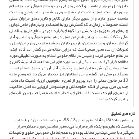
دلیل اصل مزبور از اهمیت و قدمتی طولانی در دو نظام حقوقی غرب و اسلام
برخوردار است. اصل حاکمیت اراده، از سویی ریشه در مبانی نظری و مباحث
فلسفه حقوق دارد و از سوی دیگر دارای نتایج و کاربردهای فراوان عملی
است؛ خصوصاً در زمان ما که گسترش روابط اقتصادی و نیازهای خاص تجاری
چاره­ای جز تحول و نواندیشی در الگوهای قراردادی در سطح ملی و بین­المللی
باقی نگذاشته است. چرایی طرح این اصل در هر نظام حقوقی، و مبانی و آثار
گرایش به آن، و نیز نخستین نظریه­پردازان و پیشینه تاریخی طرح این اصل و
تحولات آن سه محور مهمی است که در این مقاله طی دو گفتار جداگانه، ابتدا
در نظام حقوقی غرب و سپس در نظام حقوقی اسلام به صورت تطبیقی مورد
مطالعه قرار گرفته است. یکی از دستاوردهای این مطالعه، اثبات پیشگامی و
تقدم زمانی گرایش به این اصل و پذیرش آثار آن در حقوق اسلام است.
ضمناً نادرستی این گفته برخی استادان نیز پدیدار می‌گردد که وضع ماده
10 در قانون مدنی را «به پیروی از نظریه حقوقیین اروپا» نسبت داده­اند.
چندین قرن پیش از آنکه حقوقدانان و فیلسوفان اروپایی به اصل حاکمیت
اراده روی آورده باشند، غالب فقهای نامدار امامیه به صراحت چنین نظریه‌ای
را ابراز کرده بودند.
تازه های تحقیق
بر اساس ماده (3) و (4 )دستورالعمل 13، 93، غیرمنصفانه بودن شرط به این
معناست که علیرغم اینکه شرط قراردادی به‌طور مشخص مورد مذاکره قرار
نمی‌گیرد با حسن نیت نیز مخالف بوده و به عدم تعادل جدی بین حقوق و تعهدات
ناشی از قرارداد منجر شده و به ضرر مصرف‌کننده باشد. این تذکر لازم است که