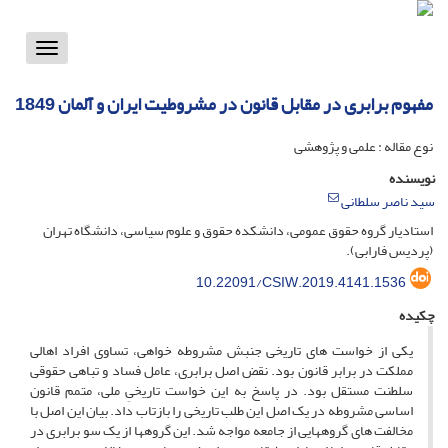
Toggle
vigation
مفهوم برابری در مقابل قانون در مشروطیت ایران و آلمان 1849
نوع مقاله : علمی و پژوهشی
نویسنده
سید ناصر سلطانی
استادیار گروه حقوق عمومی، دانشکده حقوق و علوم سیاسی، دانشگاه تهران
(پردیس فارابی).
10.22091/CSIW.2019.4141.1536
چکیده
یکی از خواست­ های تاریخی جنبش مشروطه ­خواهی، تساوی افراد اهالی
مملکت در برابر قانون بود. نقض اصل برابری، عامل فساد و تباهی حقوقی
سلطنت مستقل بود. در پاسخ به این خواست تاریخیِ ملی، متمم قانون
اساسی مشروطه در یک اصل این طلب تاریخی را بازتاب داد. بیان این اصل با
مخالفت های گروه­هایی از جامعه مواجه شد. این گروه­ها از یک سو برابری در