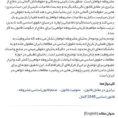
مشروطه خواهان است. منطق بحث نایینی و محلاتی و حقوقدانان آلمانی در دفاع از
برابری در مقابل قانون تالی یکدیگرند و چه بسا دفاعیات نایینی از این حیث برتری­
هایی بر حقوقدانان آلمانی دارد. این بحث­ها نشان می­ دهد که اندیشه حقوقی در
ایران می­بایست دلایل و دفاعیات مشروطه خواهان و خاصه فقها را بازبینی و بازـ
رسی کند و چنین استدلال­ها و دفاعیاتی را وارد درس­های حقوق اساسی کند تا بدین
ترتیب بتواند مفاهیم تاریخی مشروطه خواهی را برای دفاع از حکومت قانون به کار
بندد.
توجه به این وجوه از بحث­های مشروطه خواهان نشان می­ دهد که مشروطیت به
عنوان فصلی از تاریخ اندیشه حقوق اساسی در مطالعات ایران مغفول مانده و به
دانشکده­ های تاریخ محدود شده در حالی­که بحث­های حقوقی مهمی در منابع و اسناد
مشروطیت هم چنان نیازمند توضیح و تفسیر است. بحث­های تطبیقی در حوزه
مطالعات حقوق اساسی می­ تواند ابهامات تاریخ مشروطه خواهی را کمتر کند و ابزار
مفهومی برای توضیح برخی از فرازهای آن فراهم کند. این تحقیق نمونه ­ای برای
نشان دادن اعتبار چنین پژوهش­ هایی در پیشبرد مطالعات مشروطه خواهی در
ایران است.
کلیدواژه‌ها
برابری در مقابل قانون
عمومیت قانون
متمم قانون اساسی مشروطه
قانون اساسی 1848 آلمان
عنوان مقاله
[English]