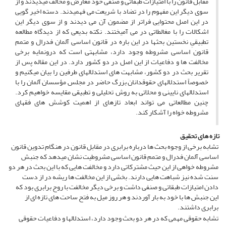
مقابل قانون را با امتیازات طبقاتی و صنفی خود معارض و مخالف می­دیدند و از
سوی دیگر این مفهوم را در تضاد با شریعت می­ فهمیدند. دسته اخیر گویی
در این اصل محتوایی فراتر از مضمون آن می­ دیدند و از سوی دیگر این
اشکالات را با مغالطاتی در می ­آمیختند. نکته بدیعی که از دیدگاه مطالعه
تطبیقیِ نخستین بحث­ها در این باره در قانون اساسی آلمان فدرال و متمم
قانون اساسی مشروطه وجود دارد، مشابهتی است که درونمایه برخی
مخالفت­ ها و دفاعیات از این اصل در دو کشور دارد. در این مقاله پس از
تقریر بحث در دو کشور، مشابهت ­های استدلال­های طرفین را بیان می­کنیم و
خصوصاً استدلال­های حقوقدانان بزرگ حاضر در مجلس مؤسسان آلمان را با
استدلال­های نایینی و محلاتی به روش تحلیلی و تطبیقی مقایسه خواهیم کرد.
چنین مطالعاتی می ­تواند ابعاد تازه­ای از اهمیت کوشش ­های فقهای
مشروطه­ خواه را آشکار کند.
تازه های تحقیق
تشابه برخی از وجوه بحث­ ها درباره برابری در مقابل قانون در هنگام تدوین قانون
اساسی آلمان فدرال و متمم قانون اساسی مشروطیت نشان می­دهد که جنبش
مشروطه خواهی از این حیث مشترکاتی دارد و مخالفت­ هایی که با این بحث در هر دو
سنت شده نیز شباهت­ هایی دارند. بخشی از این مخالفت ها ریشه در از دست
دادن امتیازات طبقاتی و صنفی داشت و برخی دیگر مخالفت با روح برابری بود که
این جنبش ­ها با خود به بار آوردند و هر روز میل به فتح ساحت ­های تازه ­ای از
برابری داشتند.
تشابه حقوقی مهمی که در هر دو بحث وجود دارد، استدلال­ها و دفاعیات حقوقی