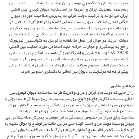
دیوان بین المللی دادگستری موضوع این نوشتار را تشکیل می دهد. علی
رغم عدم عضویت ایران و آمریکا در اساسنامه دیوان کیفری بین المللی،
ایران می تواند با ترغیب دولت عراق به پذیرش صلاحیت موردی دیوان،
امکان اعمال صلاحیت دیوان نسبت به این قضیه را فراهم آورد. اما حتی در
این حالت نیز نمی توان قضیه ترور سپهبد سلیمانی را در چارچوب یکی از
جرایم چهارگانۀ تحت صلاحیت دیوان دنبال کرد. پیگیری مسئولیت مدنی
دولت آمریکا در قبال این عمل متخلفانه با توسل به کنوانسیون نیویورک
راجع به پیشگیری و مجازات جرائم علیه اشخاص مورد حمایت بین المللی
(1973) که دولت های ایران و آمریکا عضو آن هستند، امکان پذیر است. این
کنوانسیون که انجام برخی جرایم ازجمله قتل را در خصوص افراد مورد
حمایت بین المللی ممنوع می­کند، یک سازوکار حل و فصل اختلاف را پیش
بینی کرده که درنهایت به دیوان بین المللی دادگستری ختم می شود.
تازه های تحقیق
از آن جایی که دولت های ایران و عراق و آمریکا طرف اساسنامۀ دیوان کیفری بین
المللی نیستند، امکان ارجاع موضوع ترور سپهبد سلیمانی بوسیلۀ آن ها به دیوان یا
شروع بررسی مقدماتی از سوی دادستان دیوان امکان پذیر نیست. اقدام شورای
امنیت نیز قطعاً با وِتوی آمریکا مواجه خواهد شد. بنابراین، تنها فرض ایجاد
صلاحیت برای دیوان در خصوص رسیدگی به این موضوع، پذیرش صلاحیت موردی
دیوان بوسیلۀ دولت عراق است. البته حتی در این حالت نیز اوضاع و احوال قضیه به
گونه ای است که در قالب هیچ کدام از جرایم چهارگانۀ تحت صلاحیت دیوان قرار
نمی گیرد. اما، مسئولیت مدنی دولت آمریکا با توسل به کنوانسیون نیویورک راجع