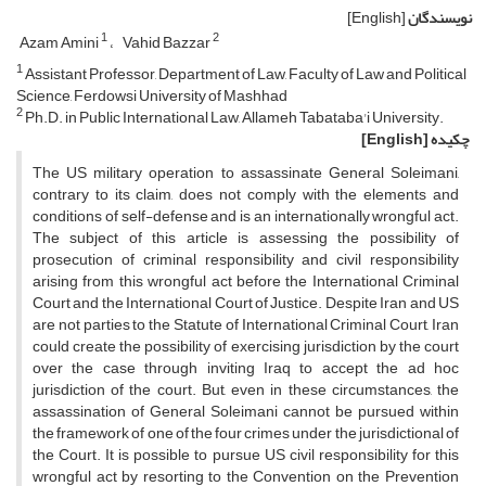
نویسندگان
[English]
1
2
Azam Amini
Vahid Bazzar
1
Assistant Professor, Department of Law, Faculty of Law and Political
Science, Ferdowsi University of Mashhad
2
Ph.D. in Public International Law, Allameh Tabataba'i University.
چکیده
[English]
The US military operation to assassinate General Soleimani,
contrary to its claim, does not comply with the elements and
conditions of self-defense and is an internationally wrongful act.
The subject of this article is assessing the possibility of
prosecution of criminal responsibility and civil responsibility
arising from this wrongful act before the International Criminal
Court and the International Court of Justice. Despite Iran and US
are not parties to the Statute of International Criminal Court, Iran
could create the possibility of exercising jurisdiction by the court
over the case through inviting Iraq to accept the ad hoc
jurisdiction of the court. But, even in these circumstances, the
assassination of General Soleimani cannot be pursued within
the framework of one of the four crimes under the jurisdictional of
the Court. It is possible to pursue US civil responsibility for this
wrongful act by resorting to the Convention on the Prevention