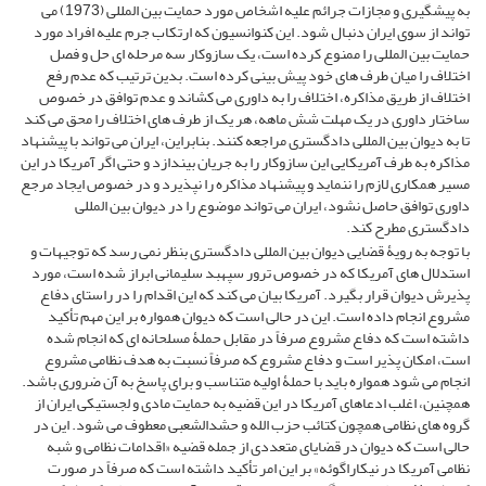
به پیشگیری و مجازات جرائم علیه اشخاص مورد حمایت بین المللی (1973) می
تواند از سوی ایران دنبال شود. این کنوانسیون که ارتکاب جرم علیه افراد مورد
حمایت بین المللی را ممنوع کرده است، یک سازوکار سه مرحله ای حل و فصل
اختلاف را میان طرف های خود پیش بینی کرده است. بدین ترتیب که عدم رفع
اختلاف از طریق مذاکره، اختلاف را به داوری می کشاند و عدم توافق در خصوص
ساختار داوری در یک مهلت شش ماهه، هر یک از طرف های اختلاف را محق می کند
تا به دیوان بین المللی دادگستری مراجعه کنند. بنابراین، ایران می تواند با پیشنهاد
مذاکره به طرف آمریکایی این سازوکار را به جریان بیندازد و حتی اگر آمریکا در این
مسیر همکاری لازم را ننماید و پیشنهاد مذاکره را نپذیرد و در خصوص ایجاد مرجع
داوری توافق حاصل نشود، ایران می تواند موضوع را در دیوان بین المللی
دادگستری مطرح کند.
با توجه به رویۀ قضایی دیوان بین المللی دادگستری بنظر نمی رسد که توجیهات و
استدلال های آمریکا که در خصوص ترور سپهبد سلیمانی ابراز شده است، مورد
پذیرش دیوان قرار بگیرد. آمریکا بیان می کند که این اقدام را در راستای دفاع
مشروع انجام داده است. این در حالی است که دیوان همواره بر این مهم تأکید
داشته است که دفاع مشروع صرفاً در مقابل حملۀ مسلحانه ای که انجام شده
است، امکان پذیر است و دفاع مشروع که صرفاً نسبت به هدف نظامی مشروع
انجام می شود همواره باید با حملۀ اولیه متناسب و برای پاسخ به آن ضروری باشد.
همچنین، اغلب ادعاهای آمریکا در این قضیه به حمایت مادی و لجستیکی ایران از
گروه های نظامی همچون کتائب حزب الله و حشدالشعبی معطوف می شود. این در
حالی است که دیوان در قضایای متعددی از جمله قضیه «اقدامات نظامی و شبه
نظامی آمریکا در نیکاراگوئه» بر این امر تأکید داشته است که صرفاً در صورت