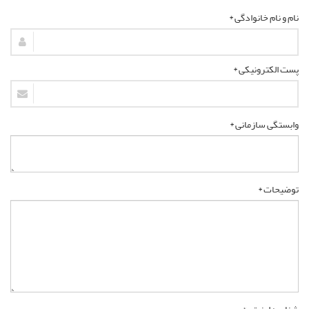
نام و نام خانوادگی *
پست الکترونیکی *
وابستگی سازمانی *
توضیحات *