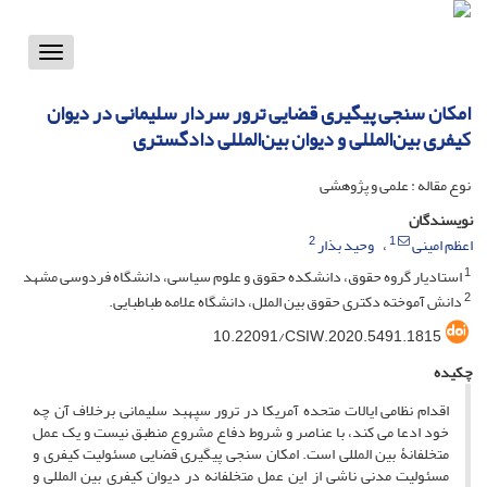
Toggle
vigation
امکان سنجی پیگیری قضایی ترور سردار سلیمانی در دیوان
کیفری بین‌المللی و دیوان بین‌المللی دادگستری
نوع مقاله : علمی و پژوهشی
نویسندگان
2
1
اعظم امینی
وحید بذار
1
استادیار گروه حقوق، دانشکده حقوق و علوم سیاسی، دانشگاه فردوسی مشهد
2
دانش آموخته دکتری حقوق بین الملل، دانشگاه علامه طباطبایی.
10.22091/CSIW.2020.5491.1815
چکیده
اقدام نظامی ایالات متحده آمریکا در ترور سپهبد سلیمانی برخلاف آن چه
خود ادعا می کند، با عناصر و شروط دفاع مشروع منطبق نیست و یک عمل
متخلفانۀ بین المللی است. امکان سنجی پیگیری قضایی مسئولیت کیفری و
مسئولیت مدنی ناشی از این عمل متخلفانه در دیوان کیفری بین المللی و