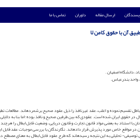
ویسندگان
ارسال مقاله
داوران
تماس با ما
بیق آن با حقوق کامن لا
، دانشگاه اصفهان .
، واحد بندرعباس.
و باطل تقسیم نموده و اغلب، عقد غیرنافذ را ذیل عقود صحیح برشمرده­اند. مطالعات تطب
 در حقوق ایران شده است. عقودی که بین طرفین صحیح و نافذ بوده؛ اما بنا به دلایلی ا
دانان با استناد به بعضی مواد قانون تجارت و قانون دریایی، وضعیت قابل ابطال را هرچند م
 در مواقع خاص مورد پذیرش قرار داده­اند. نگارندگان با بررسی موجبات عقد قابل اب
شی توصیفی- تحلیلی به این نتیجه رسیده­اند که طرح عقود قابل ابطال به معنای مصطلح د