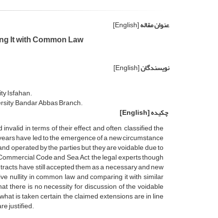
عنوان مقاله
[English]
ring It with Common Law
نویسندگان
[English]
ty Isfahan.
ersity, Bandar Abbas Branch.
چکیده
[English]
nvalid in terms of their effect and often, classified the
 years have led to the emergence of a new circumstance
and operated by the parties but they are voidable due to
e Commercial Code and Sea Act, the legal experts though
contracts, have still accepted them as a necessary and new
ive nullity in common law and comparing it with similar
t there is no necessity for discussion of the voidable
t is taken certain, the claimed extensions are in line
e justified.