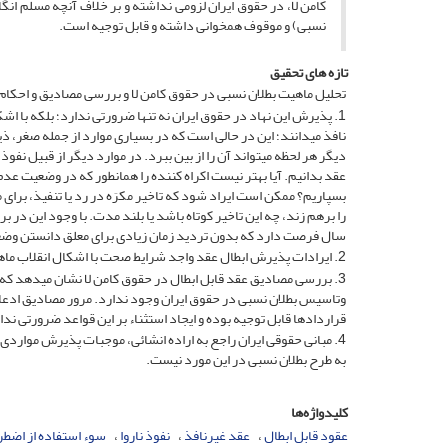
کامن لا، در حقوق ایران لزومی نداشته و بر خلاف آنچه مسلم ان
نسبی) و موقوف همخوانی داشته و قابل توجیه است.
تازه های تحقیق
تحلیل ماهیت بطلان نسبی در حقوق کامن لا و بررسی مصادیق و احکام 
1. پذیرش این نهاد در حقوق ایران نه تنها ضرورتی ندارد؛ بلکه با ا
نافذ می­دانند؛ این در حالی است که در بسیاری موارد از جمله صغر، ذی­
دیگر هر لحظه می­تواند آن را از بین ببرد. در موارد دیگر از قبیل نفوذ 
عقد بدانیم. آیا بهتر نیست اکراه کننده را همانطور که در وضعیت عد
بسپاریم؟ ممکن است ایراد شود که تاخیر مکرَه در رد یا تنفیذ، برای م
را برهم زند، چه این تاخیر کوتاه باشد یا بلند مدت. با وجود این در ب
سال فرصت دارد که بدون تردید زمان زیادی برای معلق دانستن وض
2. ایرادات پذیرش ابطال عقد واجد شرایط صحت با اشکال انقلاب ماهیت روبرو بوده و وجاهت منطقی ندارد.
3. بررسی مصادیق عقد قابل ابطال در حقوق کامن لا نشان می­دهد که 
وتاسیس بطلان نسبی در حقوق ایران وجود ندارد. مرور مصادیق ادعائی
قراردادها قابل توجیه بوده و ایجاد استثناء بر این قواعد ضرورتی ندا
4. مبانی حقوقی ایران راجع به اراده انشائی، موجبات پذیرش مواردی 
به طرح بطلان نسبی در این مورد نیست.
کلیدواژه‌ها
عقود قابل ابطال
عقد غیرنافذ
نفوذ ناروا
سوء استفاده از اضطر