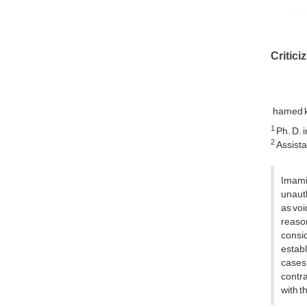
Critici
hamed 
1
Ph. D. 
2
Assista
Imamiy
unauth
as voi
reason
consid
establ
cases 
contra
with t