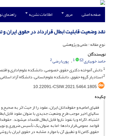
صفحه اصلی
مرور
اطلاعات نشریه
راهنمای ن
نقد وضعیت قابلیت ابطال قرارداد در حقوق ایران و تط
نوع مقاله : علمی و پژوهشی
نویسندگان
2
1
حامد خوبیاری
پوریا رضی
1
دانش آموخته دکتری حقوق خصوصی، دانشکده علوم اداری و اقتصاد
2
استادیار گروه حقوق، دانشکده علوم انسانی، دانشگاه آزاد اسلامی
10.22091/CSIW.2021.5464.1805
چکیده
فقهای امامیه و حقوقدانان ایران، عقود را از حیث اثر به صحیح 
سال­های اخیر موجب طرح وضعیت جدیدی با عنوان عقود قابل ابطال
اشتباه، اکراه و یا نفوذ ناروا قابل ابطال قلمداد می­شوند. حقوق
قواعد عمومی قراردادها؛ اما به عنوان یک تأسیس ضروری و نوین
حقوق کامن لا و تطبیق آن با موارد مشابه در حقوق ایران با رو