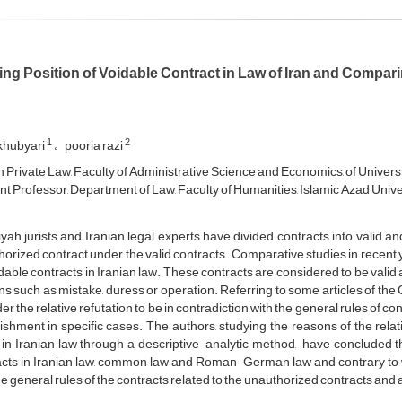
zing Position of Voidable Contract in Law of Iran and Compa
1
2
khubyari
pooria razi
in Private Law, Faculty of Administrative Science and Economics, of Universi
nt Professor, Department of Law, Faculty of Humanities, Islamic Azad Univ
ah jurists and Iranian legal experts have divided contracts into valid and i
orized contract under the valid contracts. Comparative studies in recent
dable contracts in Iranian law. These contracts are considered to be valid 
s such as mistake, duress or operation. Referring to some articles of th
er the relative refutation to be in contradiction with the general rules of 
ishment in specific cases. The authors, studying the reasons of the relat
in Iranian law through a descriptive-analytic method, have concluded tha
cts in Iranian law, common law and Roman-German law and contrary to wha
he general rules of the contracts related to the unauthorized contracts and ar