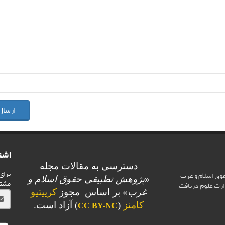
ارسال
اشت
دسترسی به مقالات مجله
برای
وق اسلام و غرب
«
پژوهش تطبیقی حقوق اسلام و
مشت
ارت علوم دریافت
غرب
» بر اساس مجوز
کرییتیو
کامنز
(
) آزاد است.
CC BY-NC