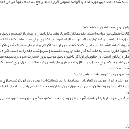
گاشته شده، مصادیق مورد ادعا با قواعد عمومی قراردادها راجع به عدم نفوذ مراعی (عد
این نوع عقد، نشان می­دهد که؛
شکالات منطقی نیز مواجه است. حقوقدانان کامن لا عقد قابل ابطال را پیش از تصمیم ذی­حق 
حقِ بطلان نسبی را نمی­توان به انجام عقد الزام نمود؛ چراکه وی برای معامله اهلیت نداشته 
ناروا، اکراه یا اشتباه نیز دلیلی ندارد که متضرر از عقد اکراهی را تا زمان برطرف شدن اکراه
م نفوذ مقرر است، به عقد (نه آثار عقد) پایبند دانسته و سرنوشت عقد را به دست اکراه 
کرِه زیان­آور است. در حقوق ایران اگر تاخیر ذی­حق موجب بروز خسارت شود، زیان­دیده می­
رخی کشورها که برای ذی­حق در ابطال یا پذیرش زمان تعیین کرده­اند؛ ذی­حق برای تصمیم­گیر
عیت عقد است.
در حقوق ایران قریب به اتفاق این مصادیق واجد ضمانت اجرا بوده و به این ترتیب نیازی ب
 قائلین به وجود بطلان نسبی در حقوق ایران نشان می­دهد که تمامی این مصادیق با قوا
رد.
از قبیل نفوذ ناروا را فراهم می­آورد و با وجود وضعیت عدم نفوذ پیرامون مصادیق نقصان ر
ار