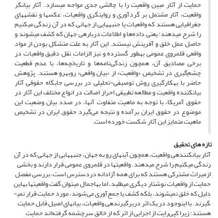
حمایت از آثار مبین واقعیت را با چالشی جدی مواجه می­سازد. آثار بیان­گر
واقعیت، آثار مشتمل بر گردآوری و روایت­گری واقعیات، عکس­ها و نقشه­های
جغرافیایی هستند که واقعیات یا جنبه­هایی از جهانی که در آن زندگی می­کنیم
را شرح می­دهند؛ یعنی داده‌ها و اطلاعات دربارهی جهان که کشف می­شوند و
حاصل عمل خلق و آفرینش نیستند. این آثار به علت متشکل بودن از مواد
واقعی قلمروی عمومی به­طور گسترده و نیز الزامات نقل دقیق واقعیات در
برخی مصادیق آن، همچون زندگی‌نامه‌ها و تاریخچه‌ها، با عدم قطعیت
چشم‌گیری در تشخیص «واقعیت» از «بیان واقعی» رو­به­رو هستند. پژوهش
حاضر با به­کار­گیری روش توصیفی-تحلیلی در بررسی جایگاه حقوقی آثار
بیان­کننده­ واقعیت و مطالعه­ تطبیقی احراز اصالت در انواع مختلف این آثار در
حقوق آمریکا، با توجه به ماهیت متفاوت آن­ها، در صدد بیان وضعیت این
موضوع در حقوق ایران برآمده و نتیجه می‌گیرد حقوق ایران در تشخیص
ماهیت متمایز این آثار شکست‌ خورده است.
تازه های تحقیق
آثار بیان­کننده­ی واقعیت، همچون آینه­ای رو به جهان، جنبه­هایی از جهانی که در آن
زندگی می­کنیم را شرح می­دهند. واقعیت­ها در قلمروی عمومی قرار دارند و بخشی
ازمیراث مشترکی هستند که برای همه آزادانه دردسترس است، بررسی مفصل
حمایت از واقعیات نوشتار دیگری می­طلبد، اما به­اجمال میتوان گفت واقعیت­ها به­این
دلیل که خلق نمی­شوند، بلکه کشف یا جمع‌آوری می‌شوند، مورد حمایت قرار نمی­
گیرند. با این­وجود در یک اثر در­برگیرنده­ی واقعیات، بیان­های اصیل قابل حمایت
هستند؛ زیرا کپی‌رایت از اجزایی از اثر که از خالق سرچشمه گرفته‌اند حمایت