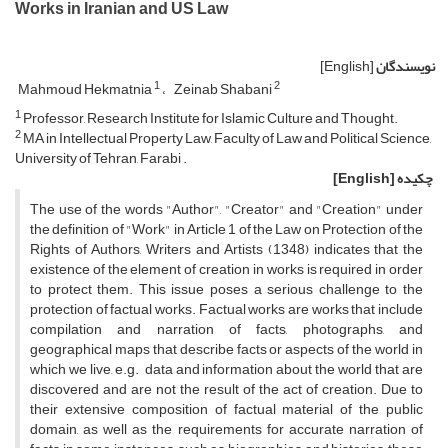
Works in Iranian and US Law
نویسندگان
[English]
1
2
Mahmoud Hekmatnia
Zeinab Shabani
1
Professor, Research Institute for Islamic Culture and Thought.
2
MA in Intellectual Property Law, Faculty of Law and Political Science,
University of Tehran, Farabi .
چکیده
[English]
The use of the words "Author", "Creator" and "Creation" under
the definition of "Work" in Article 1 of the Law on Protection of the
Rights of Authors, Writers and Artists (1348) indicates that the
existence of the element of creation in works is required in order
to protect them. This issue poses a serious challenge to the
protection of factual works. Factual works are works that include
compilation and narration of facts, photographs, and
geographical maps that describe facts or aspects of the world in
which we live, e.g. data and information about the world that are
discovered and are not the result of the act of creation. Due to
their extensive composition of factual material of the public
domain, as well as the requirements for accurate narration of