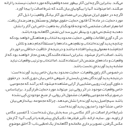
می‌کند. بنابراین اگرچه این آثار به­طور عمده واقعیت­هاکه موردحمایت نیستند را ارائه
می­کنند، اما می­توانند آن­ها را به­گونه­ای بیان کنند که شرط اصالت را به­جا ­آورد.
اگرچه در حقوق ایران میتوان برخی مصادیق آثار بیان­گر واقعیت را ذیل آثار
موردحمایت در ماده( 2) قانون حمایت حقوق مولفان و مصنّفان و هنرمندان یافت،
اما معیار اصالت مشخصی که توجه قانون­گذار به ماهیت خاص این آثار را نشان
دهدبه چشم نمی‌خورد و به­نظر نمی‌رسد این تضمن آگاهانه بوده باشد.
در گردآوری اطلاعات واقعی، حمایت محدود­به انتخاب و هماهنگی خواهد بودکه
چنانچه پدید‌آورنده انتخاب و نظم‌دهی داده‌ها را مستقلاً انجام دهد و تلاش
انجام‌شده معمولی و پیش­پا ­افتاده نباشد و درنتیجه از خلاقیت حداقلی برخوردار
باشد، اصالت احراز می­شود. بنابراین استفاده‌کنندگان بعدی مجاز خواهند بود که از
واقعیات و داده‌های متضمن اثر استفاده کنند، اما انتخاب و ترتیب واقعیات نباید
مشابه پدید‌آورنده‌ی نخست باشد.
درخصوص آثار راوی واقعیات، حمایت محدود به بیان خاص پدید­ آورنده است؛
درنتیجه پدید­آورندگان بعدی بایستی از شیوه­ی خاص بیان دوری کنند. درحقوق
دعاوی کپی­رایت رویه­ی مشابهی از آرایی مشاهده می­شود که برآنند که مجموعه­ی
خاص واقعیات موجود در اثر روایی نیز میتواند موردحمایت قرارگیرد. براین­اساس،
درصورتی­که مجموعه­ی واقعیات مشمول اثر روایی، از منبع موجودی کپی نشده
باشد سهم اصیل پدید­آورنده را نشان می­دهد، چراکه مجموعه، به­اندازه­ی بیان
خاص، منشأ خود را مدیون پدید­آورنده است.
شرایط احراز اصالت در آثار عکاسی در سه بخش بیان شده است: 1)تفسیر عکاس
از زاویه، نور، سایه، ارائه، تأثیر فیلترها، تکنیک­های پیشرفته یا ترکیب آن­ها؛ 2)زمان
عکس گرفتن، تصویربرداری عالمانه و آگاهانه از یک لحظه­ی ناب؛ 3)خلق موضوع