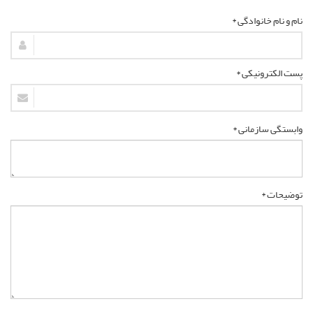
نام و نام خانوادگی *
پست الکترونیکی *
وابستگی سازمانی *
توضیحات *