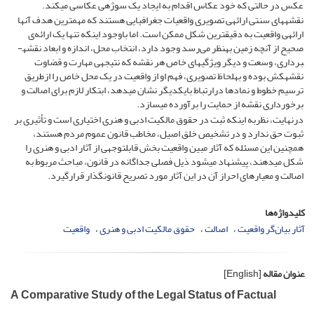
عکس در حالتی که خود عکاس اقدام به ایجاد یک سوژه­ی عکاسی می­کند.
نقشه­های سنتی ارائه­ی تصویری واقعیات جغرافیایی هستند که مهم­ترین هدف آن­ها
ارائه­ی واقعیت به دقیق­ترین شکل ممکن است. اما باوجود اینکه تنها یک ارائه‌ی
صحیح از آنچه زمین به­نظر می‌رسد وجود دارد، انتخاب محل، اندازه و ابعاد نقشه­
برداری، وسعت و دیگر ویژگی­های خاص هر نقشه که نتیجه­ی مهارت و قضاوت
نقشه­کش بوده و به­لحاظ تصویری، فهم او از واقعیت در یک محل خاص را ازطریق
ترسیم خطوط و نماد­ها درارتباط با­یکدیگر نشان می­دهد، ابتکار لازم برای اصالت و
برخورداری نقشه از حمایت را برآورده می­سازد.
درنهایت، نظربه اینکه ثبت در حقوق مالکیت ادبی و هنری اختیاری است و تأثیری بر
ثبوت حق ندارد و در تشخیص خلق اصیل، مخاطب قانون عموم مردم هستند،
همچنین این مسئله که آثار مبین واقعیت بخش قابل­توجهی از آثار ادبی و هنری را
شکل می­دهند، پیشنهاد می­شود ذیل فصلی جداگانه در قانون، مباحث مربوط به
اصالت و معیار­های احراز آن در این آثار مورد تصریح قانون­گذار قرارگیرد.
کلیدواژه‌ها
آثار بیان‌گر واقعیت
اصالت
حقوق مالکیت ادبی و هنری
واقعیت
عنوان مقاله
[English]
A Comparative Study of the Legal Status of Factual