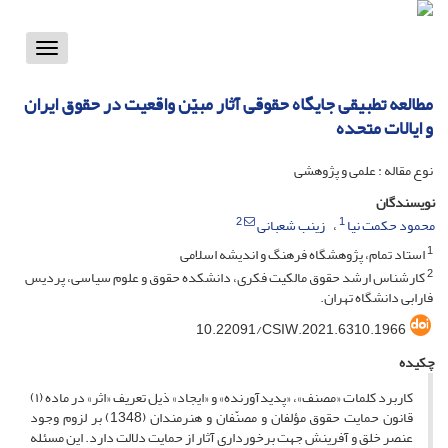
Toggle
vigation
مطالعه تطبیقی جایگاه حقوقی آثار مبیّن واقعیت در حقوق ایران
و ایالات متحده
نوع مقاله : علمی و پژوهشی
نویسندگان
2
1
محمود حکمت نیا
زینب شعبانی
1
استاد تمام، پژوهشگاه فرهنگ و اندیشه اسلامی
2
کارشناس ارشد حقوق مالکیت فکری، دانشکده حقوق و علوم سیاسی، پردیس
فارابی دانشگاه تهران.
10.22091/CSIW.2021.6310.1966
چکیده
کاربرد کلمات «مصنف»، «پدید­آورنده» و «ایجاد» ذیل تعریف «اثر» در ماده­ (۱)
قانون حمایت حقوق مؤلفان و مصنّفان و هنرمندان (1348) بر لزوم وجود
عنصر خلق و آفرینش جهت برخورداری آثار از حمایت دلالت دارد. این مسئله