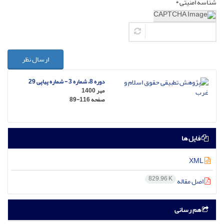
شناسه امنیتی *
ارسال نظر
دوره 8، شماره 3 - شماره پیاپی 29
مهر 1400
صفحه
89-116
فایل ها
XML
829.96 K
اصل مقاله
هم رسانی