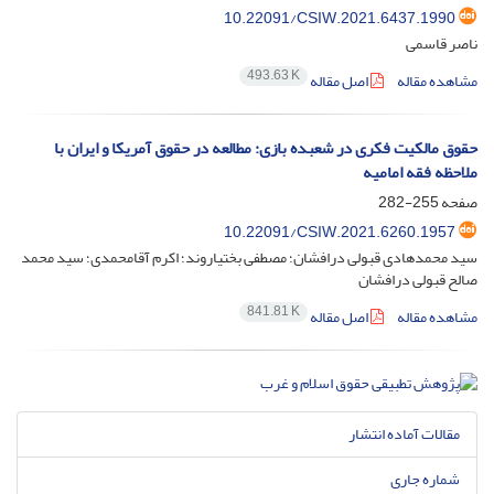
10.22091/CSIW.2021.6437.1990
ناصر قاسمی
493.63 K
مشاهده مقاله
اصل مقاله
حقوق مالکیت فکری در شعبده بازی: مطالعه در حقوق آمریکا و ایران با
ملاحظه فقه امامیه
صفحه
255-282
10.22091/CSIW.2021.6260.1957
سید محمدهادی قبولی درافشان؛ مصطفی بختیاروند؛ اکرم آقامحمدی؛ سید محمد
صالح قبولی درافشان
841.81 K
مشاهده مقاله
اصل مقاله
مقالات آماده انتشار
شماره جاری