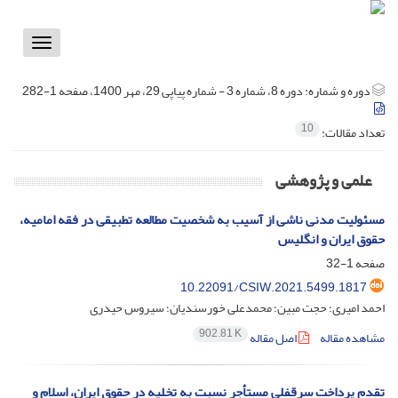
Toggle
vigation
دوره و شماره:
دوره 8، شماره 3 - شماره پیاپی 29، مهر 1400، صفحه 1-282
10
تعداد مقالات:
علمی و پژوهشی
مسئولیت مدنی ناشی از آسیب به شخصیت مطالعه تطبیقی در فقه امامیه،
حقوق ایران و انگلیس
صفحه
1-32
10.22091/CSIW.2021.5499.1817
احمد امیری؛ حجت مبین؛ محمدعلی خورسندیان؛ سیروس حیدری
902.81 K
مشاهده مقاله
اصل مقاله
تقدم پرداخت سرقفلی مستأجر نسبت به تخلیه در حقوق ایران، اسلام و