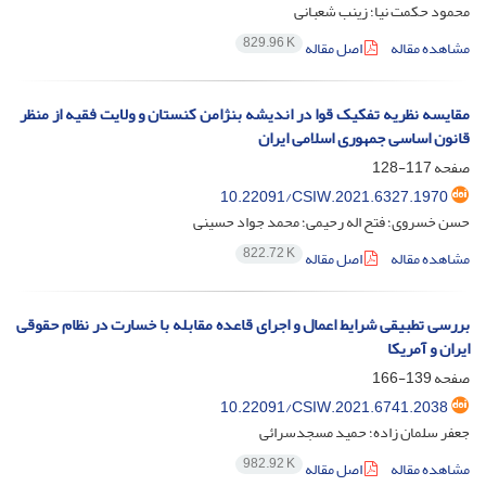
محمود حکمت نیا؛ زینب شعبانی
829.96 K
مشاهده مقاله
اصل مقاله
مقایسه نظریه تفکیک قوا در اندیشه بنژامن کنستان و ولایت فقیه از منظر
قانون اساسی جمهوری اسلامی ایران
صفحه
117-128
10.22091/CSIW.2021.6327.1970
حسن خسروی؛ فتح اله رحیمی؛ محمد جواد حسینی
822.72 K
مشاهده مقاله
اصل مقاله
بررسی تطبیقی شرایط اعمال و اجرای قاعده مقابله با خسارت در نظام حقوقی
ایران و آمریکا
صفحه
139-166
10.22091/CSIW.2021.6741.2038
جعفر سلمان زاده؛ حمید مسجدسرائی
982.92 K
مشاهده مقاله
اصل مقاله