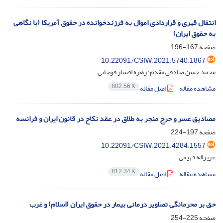
انتقال قهری و قراردادی اموال به فرزندخوانده در حقوق آمریکا (با نگاهی
به حقوق ایران)
صفحه
167-196
10.22091/CSIW.2021.5740.1867
محمد حسن صادقی مقدم؛ زهره افشار قوچانی
802.56 K
مشاهده مقاله
اصل مقاله
مصادیق عسر و حرج منجر به طلاق در عقد نکاح در قانون ایران و فرانسه
صفحه
197-224
10.22091/CSIW.2021.4284.1557
عزیزاله فهیمی
812.34 K
مشاهده مقاله
اصل مقاله
حق بر محرمانگی تصاویر درمانی بیمار در حقوق ایران (اسلام) و غرب
صفحه
225-254