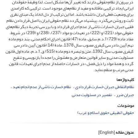
در بیرون از نظام‌حقوقی دارند که تغییر آن‌ها مشکل است. لذا وظیفة حقوقدان
ایرانی ایجاد ترکیبی عاقلانه و مفید از نظام‌های موجود است. ترکیبی که کارامدی
برای وضعیت فعلی ایران داشته باشد. اما این ترکیب از دل اتخاذ یک مبنای نظری
ثابت و روشن می‌گذرد، پیشنهاد می‌گردد نظام حقوقی ایران با اصل قراردادن نظام
فقهی جبران خسارات ناشی از عدم اجرای قرارداد و با بررسی تجربة دیگر نظام‌های
حقوقی مواد (221) و (222) در تعهدات و مواد (237)، (238) و (239) در شروط،
مفاد ماده (729) آ.د.م سابق، ماده (47) قانون اجرای احکام مدنی، بند دوم ماده
نهم آیین دادرسی کیفری مصوب سال 1378، مادة (14) قانون آیین دادرسی
کیفری مصوب سال 1392، متن و تبصره دوم ماده (515) ق.آ.د.م، ماده اول قانون
مسئولیت مدنی و سایر قوانین متعارض و مغشوش را مجدداً بازنویسی و تنقیح
گردد و همة مواد را ذیل فصل «در خسارات حاصله از عدم اجرای تعهدات» قانون
مدنی مرتب و منظم نماید.
کلیدواژه‌ها
نظام التقاطی جبران خسارت قراردادی
نظام خسارت ناشی از عدم انجام تعهد
جبران ضرر
تقصیر در مسئولیت مدنی
موضوعات
حقوقی (تطبیقی حقوق اسلام و غرب)
عنوان مقاله
[English]