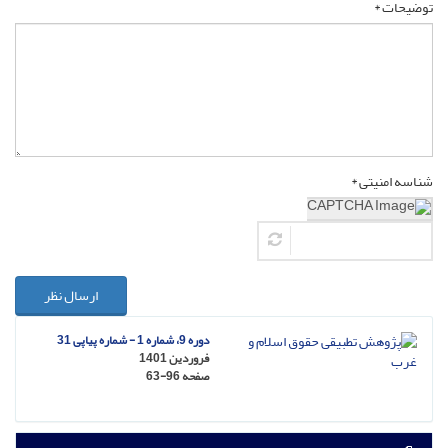
توضیحات *
شناسه امنیتی *
ارسال نظر
دوره 9، شماره 1 - شماره پیاپی 31
فروردین 1401
صفحه
63-96