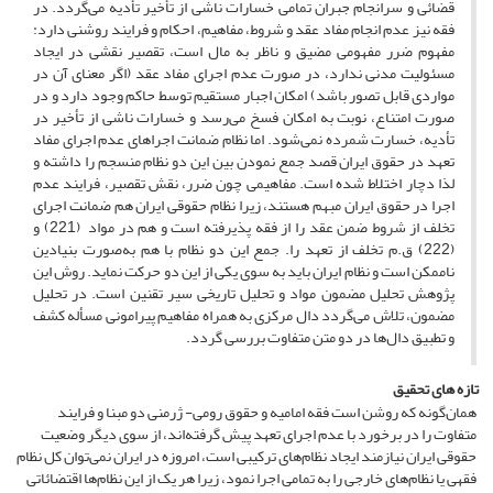
قضائی و سرانجام جبران تمامی خسارات ناشی از تأخیر تأدیه می‌گردد. در
فقه نیز عدم انجام مفاد عقد و شروط، مفاهیم، احکام و فرایند روشنی دارد:
مفهوم ضرر مفهومی مضیق و ناظر به مال است، تقصیر نقشی در ایجاد
مسئولیت مدنی ندارد، در صورت عدم اجرای مفاد عقد (اگر معنای آن در
مواردی قابل تصور باشد) امکان اجبار مستقیم توسط حاکم وجود دارد و در
صورت امتناع، نوبت به امکان فسخ می‌رسد و خسارات ناشی از تأخیر در
تأدیه، خسارت شمرده نمی‌شود. اما نظام ضمانت اجراهای عدم اجرای مفاد
تعهد در حقوق ایران قصد جمع نمودن بین این دو نظام منسجم را داشته و
لذا دچار اختلاط شده است. مفاهیمی چون ضرر، نقش تقصیر، فرایند عدم
اجرا در حقوق ایران مبهم هستند، زیرا نظام حقوقی ایران هم ضمانت اجرای
تخلف از شروط ضمن عقد را از فقه پذیرفته است و هم در مواد (221) و
(222) ق.م تخلف از تعهد را. جمع این دو نظام با هم به‌صورت بنیادین
ناممکن است و نظام ایران باید به سوی یکی از این دو حرکت نماید. روش این
پژوهش تحلیل مضمون مواد و تحلیل تاریخی سیر تقنین است. در تحلیل
مضمون، تلاش می‌گردد دال مرکزی به همراه مفاهیم پیرامونی مسأله کشف
و تطبیق دال‌ها در دو متن متفاوت بررسی گردد.
تازه های تحقیق
همان‌گونه که روشن است فقه امامیه و حقوق رومی- ژرمنی دو مبنا و فرایند
متفاوت را در برخورد با عدم اجرای تعهد پیش گرفته‌اند، از سوی دیگر وضعیت
حقوقی ایران نیازمند ایجاد نظام‌های ترکیبی است، امروزه در ایران نمی‌توان کل نظام
فقهی یا نظام‌های خارجی را به تمامی اجرا نمود، زیرا هر یک از این نظام‌ها اقتضائاتی