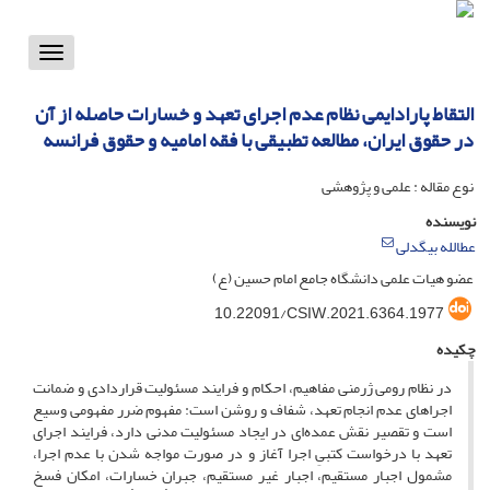
Toggle
vigation
التقاط پارادایمی نظام عدم اجرای تعهد و خسارات حاصله از آن
در حقوق ایران، مطالعه تطبیقی با فقه امامیه و حقوق فرانسه
نوع مقاله : علمی و پژوهشی
نویسنده
عطالله بیگدلی
عضو هیات علمی دانشگاه جامع امام حسین (ع)
10.22091/CSIW.2021.6364.1977
چکیده
در نظام رومی ژرمنی مفاهیم، احکام و فرایند مسئولیت قراردادی و ضمانت
اجراهای عدم انجام تعهد، شفاف و روشن است: مفهوم ضرر مفهومی وسیع
است و تقصیر نقش عمده‌ای در ایجاد مسئولیت مدنی دارد، فرایند اجرای
تعهد با درخواست کتبیِ اجرا آغاز و در صورت مواجه شدن با عدم اجرا،
مشمول اجبار مستقیم، اجبار غیر مستقیم، جبران خسارات، امکان فسخ