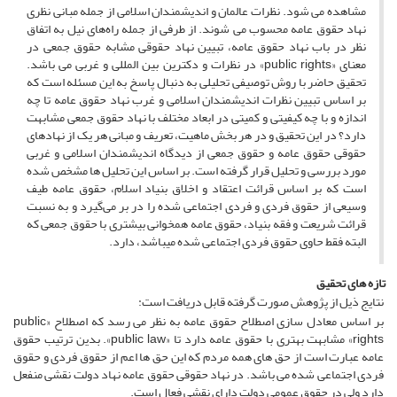
مشاهده می ­شود. نظرات عالمان و اندیشمندان اسلامی از جمله مبانی نظری
نهاد حقوق عامه محسوب می ­شوند. از طرفی از جمله راه‌های نیل به اتفاق
نظر در باب نهاد حقوق عامه، تبیین نهاد حقوقی مشابه حقوق جمعی در
معنای «public rights» در نظرات و دکترین بین ­المللی و غربی می ­باشد.
تحقیق حاضر با روش توصیفی تحلیلی به دنبال پاسخ به این مسئله است که
بر اساس تبیین نظرات اندیشمندان اسلامی و غرب نهاد حقوق عامه تا چه
اندازه و با چه کیفیتی و کمیتی در ابعاد مختلف با نهاد حقوق جمعی مشابهت
دارد؟ در این تحقیق و در هر بخش ماهیت، تعریف و مبانی هر یک از نهادهای
حقوقی حقوق عامه و حقوق جمعی از دیدگاه اندیشمندان اسلامی و غربی
مورد بررسی و تحلیل قرار گرفته است. بر اساس این تحلیل­ ها مشخص شده
است که بر اساس قرائت اعتقاد و اخلاق بنیاد اسلام، حقوق عامه طیف
وسیعی از حقوق فردی و فردی اجتماعی شده را در بر می‌گیرد و به نسبت
قرائت شریعت و فقه­ بنیاد، حقوق عامه همخوانی بیشتری با حقوق جمعی که
البته فقط حاوی حقوق فردی اجتماعی شده می­باشد، دارد.
تازه های تحقیق
نتایج ذیل از پژوهش صورت گرفته قابل دریافت است:
بر اساس معادل ­سازی اصطلاح حقوق عامه به نظر می رسد که اصطلاح «public
rights» مشابهت بهتری با حقوق عامه دارد تا «public law». بدین ترتیب حقوق
عامه عبارت است از حق­ های همه مردم که این حق­ ها اعم از حقوق فردی و حقوق
فردی اجتماعی شده می ­باشد. در نهاد حقوقی حقوق عامه نهاد دولت نقشی منفعل
دارد ولی در حقوق عمومی دولت دارای نقشی فعال است.