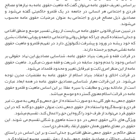
بر اساس تعریف حقوق عامه می‌توان گفت که ماهیت حقوق عامه به نیازها و مصالح
فردی و اجتماعی هر انسانی در جامعه در یک قلمرو حاکمیتی گفته می‌شود و
مصادیق ذیل مصالح فردی و اجتماعی به عنوان عرضیات حقوق عامه محسوب
می‌شوند.
در تبیین مبنای قانونی حقوق عامه می ­بایست از روش تفسیر موسع و منطق اقناعی
و جدلی استفاده کنیم، چرا که عوامل روانی و اجتماعی جامعه و پویایی تعاملات بشری
که خود ریشه در ورود و پیشرفت تکنولوژی دارد در تفهیم قلمرو و ماهیت حقوق
عامه نقشی مهم و برجسته دارند.
در قرائت فقه و شریعت بنیاد حقوق عامه، شناسایی مصادیق این نهاد حقوقی بر
اساس وجود یا عدم وجود سابقه در شریعت و فقه صورت ‌می­گیرد. ماهیت حقوق
عامه از این منظر امری ثابت و غیرقابل تغییر و محدود قلمداد می‌شود.
در قرائت اخلاق و اعتقاد بنیاد اسلام از حقوق عامه به مقتضیات مدرن توجه
می‌شود. در این قرائت معیار شناسایی مصادیق حقوق عامه در همه ابعاد عبارت
است از عادلانه بودن و مطابقت با سیره عقلا. بر این اساس ماهیت و قلمرو حقوق
عامه در قرائت اسلام معنوی گسترده و موسع می­باشد.
حقوق جمعی به طور کلی به دو صورت استفاده از حق جمعی و گروهی به صورت غیر
فردی و توسط گروه و استفاده از حقوق جمعی تحت عنوان حقوق دو گانه که در این
حقوق فرد می‌تواند از طرف خود را گروه این حق را اعمال کند، تقسیم می­شود.
ویژگی های ذاتی حقوق جمعی در دو دسته ماهوی و شکلی تقسیم می شوند. این
حقوق در معنای ماهوی همان حقوق ارتقاء یافته فردی است.
منطق حاکم بر حقوق جمعی منطق اقناعی و جدلی است و بر این اساس در راستای
شناسایی حداکثری مصادیق حقوق جمعی باید از روش تفسیر موسع استفاده کرد.