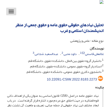
Toggle
vigation
تحلیل نهادهای حقوقی حقوق عامه و حقوق جمعی از منظر
اندیشمندان اسلامی و غرب
نوع مقاله : علمی و پژوهشی
نویسندگان
3
2
1
غلامعلی قاسمی
داود محبی
عبدالسعید شجاعی
1
دانشیار گروه حقوق بین الملل، دانشکده حقوق، دانشگاه قم.
2
استادیار گروه حقوق عمومی، دانشکده حقوق، دانشگاه قم.
3
دانشجوی دکتری حقوق عمومی، دانشکده حقوق، دانشگاه قم.
10.22091/CSIW.2022.8183.2273
چکیده
نهاد حقوق عامه در اصل (156) قانون اساسی به عنوان یکی از اهداف ذاتی
قوه قضائیه در جهت احقاق حق مردم مورد اشاره قرار گرفته است. در باب
ابعاد مختلف این نهاد حقوقی از جمله مبانی، تعریف و ماهیت آن تشتت­­ نظر