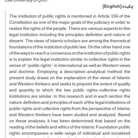
Law, University of Qom.
چکیده
[English]
The institution of public rights is mentioned in Article 156 of the
Constitution as one of the major goals of the judiciary in order to
realize the rights of the people. There are various aspects to this
legal institution including the principles, definition and nature of
dissent. The views of Islamic scholars are among the theoretical
foundations of the institution of public law. On the other hand, one
of the ways to reach a consensus on the institution of public rights
is to explain the legal institution similar to collective rights in the
sense of "public rights" in international as well as Western views
and doctrine. Employing a descriptive-analytical method, the
present study draws on the explanation of the views of Islamic
and Western thinkers, and seeks to pinpoint the extent of quality
and quantity to which the two public rights-collective rights
institutions are similar. In this research and in each section, the
nature, definition and principles of each of the legal institutions of
public rights and collective rights from the perspective of Islamic
and Western thinkers have been studied and analyzed. Based
on these analyses, it has been determined that based on the
reading of the beliefs and ethics of the Islamic Foundation, public
rights encompasses a wide range of individual and socialized