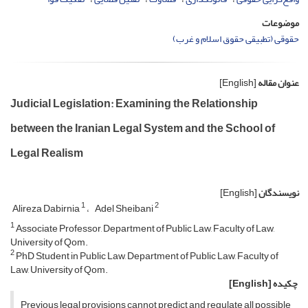
موضوعات
حقوقی (تطبیقی حقوق اسلام و غرب)
عنوان مقاله
[English]
Judicial Legislation: Examining the Relationship
between the Iranian Legal System and the School of
Legal Realism
نویسندگان
[English]
1
2
Alireza Dabirnia
Adel Sheibani
1
Associate Professor, Department of Public Law, Faculty of Law,
University of Qom.
2
PhD Student in Public Law, Department of Public Law, Faculty of
Law, University of Qom.
چکیده
[English]
Previous legal provisions cannot predict and regulate all possible