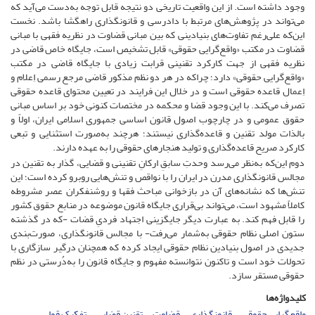
وجود داشته است. از این واقعیت تاریخی دو نتیجه قابل توجه به‌دست ‌می‌آید که
می‌تواند در پژوهش‌های مرتبط با دادرسی و قانونگذاری راهگشا باشد. نخست
این‌که علی‌رغم تفاوت‌های بنیادینی که بین مبانی قضاوت در نظریه فقهی با مبانی
قضاوت در مکتب «واقع‌گرایی حقوقی» قابل تشخیص است، ‌‌جایگاه خاص قاضی در
نظریه فقهی از جهت کارکرد تقنینی قرابت زیادی با جایگاه قاضی در مکتب
«واقع‌گرایی حقوقی» دارد؛ چراکه در هر دو نظم مذکور قاضی مرجع رسمی اِعلام و
اِعمال قاعده حقوقی است و در خلال این فرایند در تعیین محتوای قاعده حقوقی
تصرف می‌کند. با این وجود قضا و محکمه در مختصات کنونی خود بر اساس مبانی
حقوق عمومی و در چارچوب اصول قانون اساسی جمهوری اسلامی ایران، ‌‌اولاً و
بالذات مولد تقنین و قاعده‌گذاری نیستند؛ هرچند به‌صورت استثنایی و تبعی
کارکرد صریح قاعده‌گذاری و تولید هنجارهای حقوقی را به عهده دارند.
دوم این‌که به‌نظر می‌رسد وحدتِ سابقِ ارکانِ تقنینی و قضایی، ‌‌گذار به تقنین در
مجالس قانونگذاری مدرن در ایران را با نواقص و تنش‌هایی روبرو کرده است؛ این
تنش‌ها که نشانه‌های آن در بازخوانی مباحث فقها و روشنفکران عصر مشروطه
کاملاً مشهود است، ‌‌می‌تواند بی‌قراری جایگاه قانون موضوعه در منابع حقوق کشور
را قابل فهم کند. به عبارت دیگر جایگزینی اجتهاد فردیِ قضات -که در گذشته
ستون اصلی نظام حقوقی به‌شمار می‌رفت- با مجالس قانونگذاری، ‌‌صورت‌بندی
جدیدی در اصول بنیادین نظام حقوقی ایجاد کرده که همچنان درگیر سازگاری با
تحولات خود است و تاکنون نتوانسته مفهوم و جایگاه قانون را به‌دُرستی در نظم
حقوقی مستقر سازد.
کلیدواژه‌ها
واقع‌گرایی حقوقی
‌‌قانونگذاری
‌‌قضاوت
‌‌تقنین قضایی
‌‌تفکیک قوا