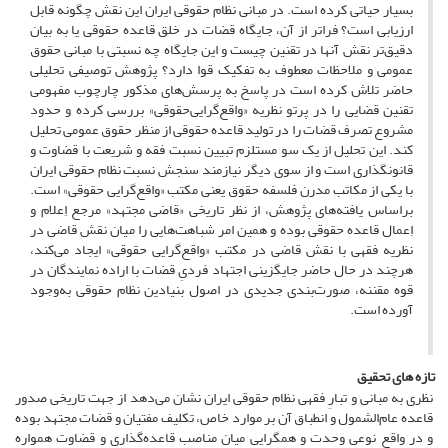
بسیار حیاتی کرده است. در مبانی نظام حقوقی ایران این نقش چگونه قابل
ارزیابی است؟ فراتر از آن، ‌‌جایگاه قضات در خلق قاعده حقوقی یا به بیان
دقیق‌تر نقش آنها در تقنین چیست و این جایگاه چه نسبتی با مبانی حقوق
عمومی و ملاحظات معطوف به تفکیک قوا دارد؟ پژوهش توصیفی تحلیلی
حاضر تلاش کرده است در پاسخ به پرسش‌های مذکور چارچوب مفهومی
تقنین قضایی را در پرتو نظریه «واقع‌گرایی‌حقوقی» بررسی کرده و حدود
مشروع تصرف قضات را در تولید قاعده حقوقی از منظر حقوق عمومی تحلیل
کند. این تحلیل از یک سو مستلزم تبیین نسبت فقه و شریعت با قضاوت و
قانونگذاری است و از سوی دیگر نیازمند سنجش نسبت نظام حقوقی ایران
با یکی از مکاتب مدرن فلسفه حقوق یعنی مکتب «واقع‌گرایی حقوقی» است.
براساس یافته‌های پژوهش، ‌‌از نظر تاریخی «قاضی مجتهد» مرجع اِعلام و
اِعمال قاعده حقوقی بوده و همین امر شباهت‌هایی را میان نقش قاضی در
نظریه فقهی با نقش قاضی در مکتب «واقع‌گرایی حقوقی» ایجاد می‌کند،
‌‌هرچند در حال حاضر جایگزینی اجتهاد فردیِ قضات با اراده نمایندگان در
قوه مقننه، ‌‌صورت‌بندی جدیدی در اصول بنیادین نظام حقوقی به‌وجود
آورده است.
تازه های تحقیق
نظری به مبانی و تبارِ فقهی نظام حقوقی ایران نشان می‌دهد از جهت تاریخی صدور
قاعده عام‌الشمول و انطباق آن بر موارد خاص، ‌‌تکلیف مفتیان و قضات مجتهد بوده
و در واقع نوعی وحدت و همگرایی میان مناصب قاعده‌گذاری و قضاوت همواره