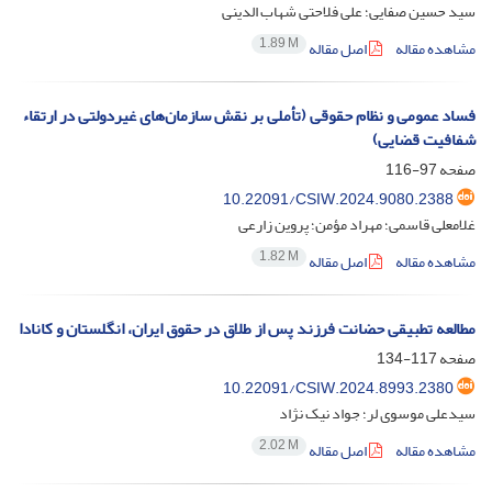
سید حسین صفایی؛ علی فلاحتی شهاب الدینی
1.89 M
مشاهده مقاله
اصل مقاله
فساد عمومی و نظام حقوقی (تأملی بر نقش سازمان‌های غیردولتی در ارتقاء
شفافیت قضایی)
صفحه
97-116
10.22091/CSIW.2024.9080.2388
غلامعلی قاسمی؛ مهراد مؤمن؛ پروین زارعی
1.82 M
مشاهده مقاله
اصل مقاله
مطالعه تطبیقی حضانت فرزند پس از طلاق در حقوق ایران، ‌‌انگلستان و کانادا
صفحه
117-134
10.22091/CSIW.2024.8993.2380
سیدعلی موسوی لر؛ جواد نیک نژاد
2.02 M
مشاهده مقاله
اصل مقاله