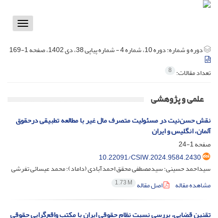
Toggle
vigation
دوره و شماره:
دوره 10، شماره 4 - شماره پیاپی 38، دی 1402، صفحه 1-169
8
تعداد مقالات:
علمی و پژوهشی
نقش حسن‌‌نیت در مسئولیت متصرف مال غیر با مطالعه تطبیقی درحقوق
آلمان، ‌‌انگلیس و ایران
صفحه
1-24
10.22091/CSIW.2024.9584.2430
سیداحمد حسینی؛ سیدمصطفی محقق احمدآبادی (داماد)؛ محمد عیسائی تفرشی
1.73 M
مشاهده مقاله
اصل مقاله
تقنین قضایی، ‌‌بررسی نسبت نظام حقوقی ایران با مکتب واقع‌گرایی حقوقی