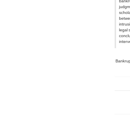
bankr
judgm
schola
betwe
intrus
legal 
conclu
interv
Bankrup