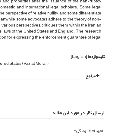
s and properties after the issuance of the bankruptcy
domestic and international legal scholars. Some legal
he perspective of relative nullity, and some differentiate
eanwhile, some advocates adhere to the theory of non-
 various perspectives, critiques them within the Iranian
he laws of the United States and England. The research
tion for expressing the enforcement guarantee of legal
.
کلیدواژه‌ها
[English]
red Status (Vaziat Mora'i)
مراجع
ارسال نظر در مورد این مقاله
نام و نام خانوادگی *