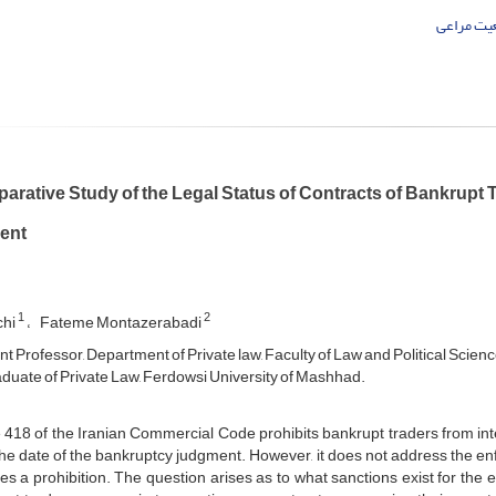
عیت مراعی
rative Study of the Legal Status of Contracts of Bankrupt T
ent
1
2
chi
Fateme Montazerabadi
nt Professor, Department of Private law, Faculty of Law and Political Scien
uate of Private Law, Ferdowsi University of Mashhad.
e 418 of the Iranian Commercial Code prohibits bankrupt traders from int
he date of the bankruptcy judgment. However, it does not address the e
s a prohibition. The question arises as to what sanctions exist for the 