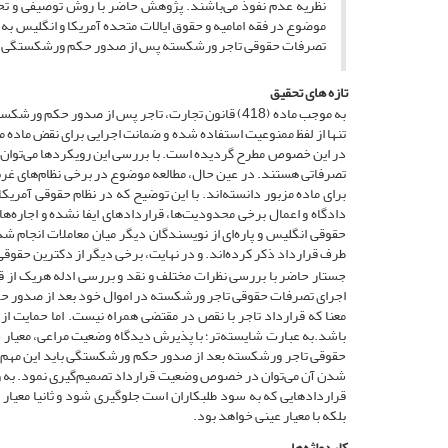
نظریه عدم نفوذ می‌‌باشند. پژوهش حاضر با روش توصیفی و تحلی
موضوع در فقه امامیه و حقوق ایالات متحده آمریکا و انگلیس ب
تصرفات حقوقی تاجر ورشکسته پس از صدور حکم ورشکستگی 
تازه های تحقیق
به موجب ماده (418) قانون تجارت، ‌‌تاجر پس از صدو
تنها از لفظ ممنوعیت استفاده شده و ضمانت اجرایی برای نقض ماده 
در این خصوص مطرح گردیده است. با بررسی این رویکردها می‌‌توان ب
تصرفاتی هستند. در عین حال، ‌‌مطالعه موضوع در برخی نظام‌‌های غر
برای ماده مزبور دانسته‌‌اند. با این توضیح که در نظام حقوقی آمری
دادگاه و اعمال برخی محدودیت‌‌ها، ‌‌قراردادهای ایفا نشده و اجاره
حقوقی انگلیس و پاره‌‌ای از نویسندگان دیگر میان معاملات انجام 
طرف قرارداد ذکر کرده‌اند. و در نهایت، ‌‌برخی دیگر از دکترین حقوقی
جستار حاضر با بررسی نظرات مختلف و نقد و بررسی ادله هریک از ق
اجرای تصرفات حقوقی تاجر ورشکسته در اموال خود بعد از صدور حکم 
معنا که قرارداد تاجر با نقص در مقتضی همراه نیست. اما حمایت از
باشد.به عبارت شایسته‌‌تر؛ با پذیرش دیدگاه وضعیت مراعی، ‌‌معیا
حقوقی تاجر ورشکسته بعد از صدور حکم ورشکستگی باید این مهم مو
شدن آن می‌‌توان در خصوص وضعیت قرارداد تصمیم‌‌گیری نمود. به وا
قراردادهایی که به سود طلبکاران است جلوگیری شود و ثانیا معیار
بلکه با معیار عینی خواهد بود.
کلیدواژه‌ها