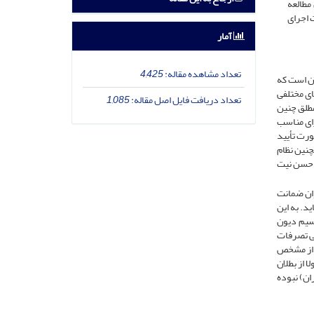
مطالعه
 اجرای
آمار
تعداد مشاهده مقاله:
4,425
 آن است که
ای مختلفی
تعداد دریافت فایل اصل مقاله:
1,085
مطلق چنین
رای مناسب
ورت تأیید
چنین نظام
ا حسن نیت
وان ضمانت
د. به این
قسیم دیون
بی تصرفات
د از مشخص
 از بطلان
ان) نبوده