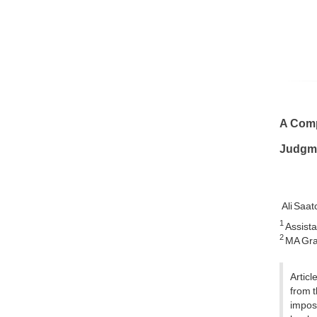
A Compa
Judgm
Ali Saat
1
Assista
2
MA Grad
Articl
from t
impose