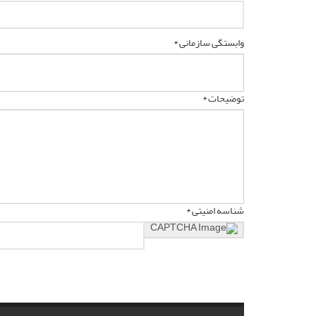
وابستگی سازمانی *
توضیحات *
شناسه امنیتی *