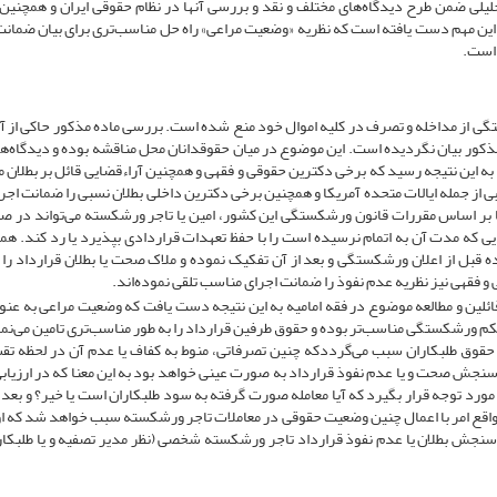
لی ضمن طرح دیدگاه‌‌های مختلف و نقد و بررسی آنها در نظام حقوقی ایران و همچنین 
ه این مهم دست یافته است که نظریه «وضعیت مراعی» راه حل مناسب‌تری برای بیان ضمانت
است.
ر حکم ورشکستگی از مداخله و تصرف در کلیه اموال خود منع شده است. بررسی ماده مذکور حاکی از
مذکور بیان نگردیده است. این موضوع در میان حقوقدانان محل مناقشه بوده و دیدگاه‌‌ه
ه این نتیجه رسید که برخی دکترین حقوقی و فقهی و همچنین آراءقضایی قائل بر بطلان 
بی از جمله ایالات متحده آمریکا و همچنین برخی دکترین داخلی بطلان نسبی را ضمانت اج
کا بر اساس مقررات قانون ورشکستگی این کشور، ‌‌امین یا تاجر ورشکسته می‌‌تواند در ص
‌هایی که مدت آن به اتمام نرسیده است را با حفظ تعهدات قراردادی بپذیرد یا رد کند. هم
شده قبل از اعلان ورشکستگی و بعد از آن تفکیک نموده و ملاک صحت یا بطلان قرارداد ر
 و فقهی نیز نظریه عدم نفوذ را ضمانت اجرای مناسب تلقی نموده‌‌اند.
ائلین و مطالعه موضوع در فقه امامیه به این نتیجه دست یافت که وضعیت مراعی به عن
ورشکستگی مناسب‌تر بوده و حقوق طرفین قرارداد را به طور مناسب‌تری تامین می‌‌نمای
 حقوق طلبکاران سبب می‌‌گرددکه چنین تصرفاتی، ‌‌منوط به کفاف یا عدم آن در لحظه ت
ر سنجش صحت و یا عدم نفوذ قرارداد به صورت عینی خواهد بود به این معنا که در ارزیا
رد توجه قرار بگیرد که آیا معامله صورت گرفته به سود طلبکاران است یا خیر؟ و بع
قع امر با اعمال چنین وضعیت حقوقی در معاملات تاجر ورشکسته سبب خواهد شد که اولا
 سنجش بطلان یا عدم نفوذ قرارداد تاجر ورشکسته شخصی (نظر مدیر تصفیه و یا طلبکار