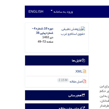
ورود به سامانه
ENGLISH
دوره 10، شماره 4 -
شماره پیاپی 38
دی 1402
صفحه
49-72
فایل ها
XML
2.15 M
اصل مقاله
جرای این
ور حکم
هم رسانی
به این
دانان،
 طرفدار
ارجاع به این مقاله