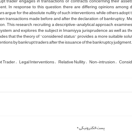
upt trader engages in transactions or contracts concerning their asset
ent. In response to this question, there are differing opinions among 
rs argue for the absolute nullity of such interventions, while others adopt t
en transactions made before and after the declaration of bankruptcy. M
ion. This research, recruiting a descriptive-analytical approach, examines
system, and explores the subject in Imamiyya jurisprudence, as well as t
des that the theory of "considered status" provides a more suitable solu
entions by bankrupt traders after the issuance of the bankruptcy judgment
t Trader
Legal Interventions
Relative Nullity
Non-intrusion
Conside
پست الکترونیکی *