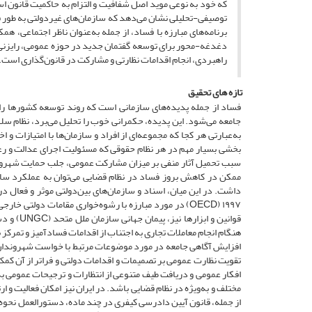
که خود به نوعی موید اصل شفافیت و التزام به حاکمیت قانون است
توصیفی-تحلیلی نشان می‌دهد که سازمان‌های غیردولتی به طور فز
برنامه‌های مبارزه با فساد، ‌‌از جمله به‌عنوان ناظر اجتماعی،
دغدغه-محور برای توسعه گفتمان جدید در حوزه عمومی، ‌‌رایزنی 
راهبردی، ‌‌انجام اقدامات نظارتی و مشارکت در قانون‌گذاری است.
تازه های تحقیق
فساد از جمله پدیده‌های سازمانی است که روند توسعه کشورها ر
جامعه می‌شود. این پدیده، ‌‌حکمرانی خوب را تحلیل می‌برد، ‌‌نظام 
به‌عبارتی هر کجا که مجموعه‌ای از افراد و سازمان‌ها با امتیازات 
بخشی بسیار مهم در هر نظام حقوقی که مسئولیت اجرای عدالت و رعای
سبب تحمیل آثار منفی بر میزان مشارکت عمومی، ‌‌جلب حمایت شهروند
ممکن در کاهش بروز فساد در نظام قضایی می‌توان به عملکرد ساز
۱۹۹۷ (OECD) در مورد مبارزه با رشوه‌خواری مقامات دولتی
هنگام انجام معاملات تجاری به اجتناب از اقدامات فسادآمیز و تمرکز
افزایش آگاهی جامعه در مورد موضوعات مرتبط با خواست شهروندان ایف
تقویت نظارت عمومی بر تصمیمات و اقدامات دولتی و فراتر از آن کمک 
افکار عمومی و دریافت طیف متنوعی از انتظارات و ترجیحات عمومی به
مختلف و به‌ویژه در نظام قضایی باشد. در ایران نیز امکان فعالیت و