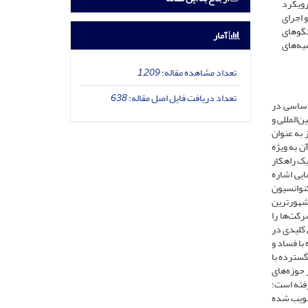
رویکرد
 اجرای
تگوهای
آمار
یه‌های
تعداد مشاهده مقاله:
1,209
تعداد دریافت فایل اصل مقاله:
638
اساسی در
‌المللی و
 به عنوان
ن به ویژه
یک راهکار
یی اشاره
ین‌دولتی موثر و فعال در سطح بین‌المللی همچون کنوانسیون ۲۰۰۵ سازمان ملل متحد علیه فساد (UNCAC) و کنوانسیون
 مشهورترین
رای شرکت‌های چندملیتی (OECD guidelines) هستند که شرکت‌ها را
 کلیدی در
 با فساد و
گسترده با
 حوزه‌های
رفته است؛
که در ۱۳۹۸ توسط رییس قوه قضاییه تصویب شده