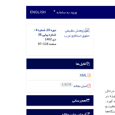
ورود به سامانه
ENGLISH
دوره 10، شماره 4 -
شماره پیاپی 38
دی 1402
صفحه
97-116
فایل ها
XML
1.82 M
اصل مقاله
در‌حال
ویژه در
هم رسانی
 آورد.
افیت و
تگاه‌ها
ارجاع به این مقاله