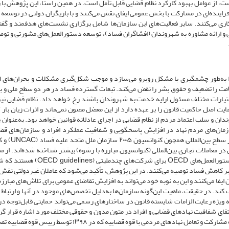
، ‌‌از عوامل بهبود کارکرد نظام قضایی قابل تأمل است. در همین راستا، ‌‌این پژوهش با 
اینده‌ای در مشارکت با بخش عمومی ایفای نقش می‌کنند و با بازیگران دولتی در توسعه و
 ‌‌همکاری می‌کنند. سایر فعالیت‌های این سازمان‌ها شامل برگزاری نشست‌های هدفمند و گف
و ارائه مشاوره به شهروندان (افشاگران فساد)، ‌‌توسعه دستورالعمل‌های مشورتی و توص
ا به‌طور چشمگیری با مشکل روبرو می‌سازد و موجب شکل‌گیری مشکلات و بحران‌های 
سلامت را تضعیف و حقوق بشر را نقض می‌کند. تبعات گسترده فساد در هر دو سطح ملی و بین
و اختیارات مختلف مسئول ارایه خدمت به شهروندان باشند رخ خواهد داد. نظام قضایی نیز
ت اصل حاکمیت قانون را بر عهده دارد از این معضل مصون نمی‌ماند و اثرات زیان بار آ
ان و سلب اعتماد مردم از نظام قضایی در اجرای عادلانه قوانین خواهد بود. به‌عنوان 
مان‌های مردم نهاد در افزایش پاسخگویی و شفافیت عملکرد افراد و سازمان‌های قضا
داشت. در این میان، ‌‌اسناد و سازمان‌های ب
 خارجی در معاملات تجاری بین‌المللی (کنوانسیون مبارزه با رشوه) بیشتر شناخته شده‌اند. از
قوانین و ابزارها نیز، ‌‌پیمان جهانی سازمان ملل متحد (UNGC) و دستورالعمل‌های OECD ب
 بر کاهش فساد توصیه می‌کنند. در این پژوهش، ‌‌تأکید می‌شود که عاملان غیردولتی نقش
ا می‌کنند و این به نوبه خود می‌تواند به افزایش تقاضای عمومی
برای تلاش‌های مبارزه
کند. در حقیقت، ‌‌ماهیت این‌گونه سازمان‌ها به‌دلیل تخصص‌های موجود در آنها و ارتباط 
 ویژه رعایت الزامات شایسته قانون در ساختارهای رسمی می‌تواند حمایتی قابل‌توجه در
 ارتقای شفافیت نهادهای قضایی و افراد در متون مدون و حقوقی مختلف مورد اشاره قرار گ
از جمله، ‌‌قانون آیین دادرسی کیفری در چند ماده، ‌‌دستورالعمل نحوه مشارکت و تعامل نهادهای مردمی با قوه قضاییه 