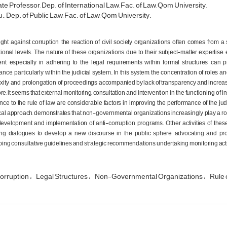
te Professor, Dep. of International Law, Fac. of Law, Qom University.
., Dep. of Public Law, Fac. of Law, Qom University.
fight against corruption, the reaction of civil society organizations often comes fro
tional levels. The nature of these organizations, due to their subject-matter experti
nt, especially in adhering to the legal requirements within formal structures, can
nce, particularly within the judicial system. In this system, the concentration of roles and
xity and prolongation of proceedings accompanied
by
lack
of
transparency
and
increa
re, it seems that external monitoring, consultation, and intervention
in the functioning of i
ce to the rule of law, are considerable factors in improving the performance of the judici
cal approach, demonstrates that non-governmental organizations increasingly play a role 
development and implementation of anti-corruption programs. Other activities of thes
g dialogues to develop a new discourse in the public sphere, advocating and provi
ing consultative guidelines and strategic recommendations, undertaking monitoring action
Corruption
Legal Structures
Non-Governmental Organizations
Rule 