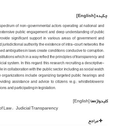
چکیده
[English]
m a spectrum of non-governmental actors operating at national and
se, extensive public engagement, and deep understanding of public
 provide significant support in various areas of government and
 jurisdictional authority, the existence of intra-court networks, the
sed
ambiguities
in
laws,
create conditions
conducive to corruption.
nstitutions, which in a way reflect the principles of transparency and
al system. In this regard, this research, recruiting a descriptive-
in collaboration with the public sector, including as social watch,
e organizations include organizing targeted public hearings and
ding assistance and advice to citizens (e.g.: whistleblowers),
s, and participating in legislation.
کلیدواژه‌ها
[English]
of Law
Judicial Transparency
مراجع