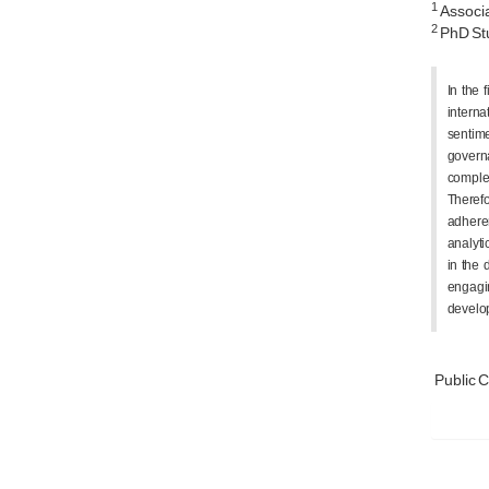
1
Associa
2
PhD Stu
In the 
interna
sentime
governa
comple
Therefo
adheren
analyti
in the 
engagin
develop
Public 