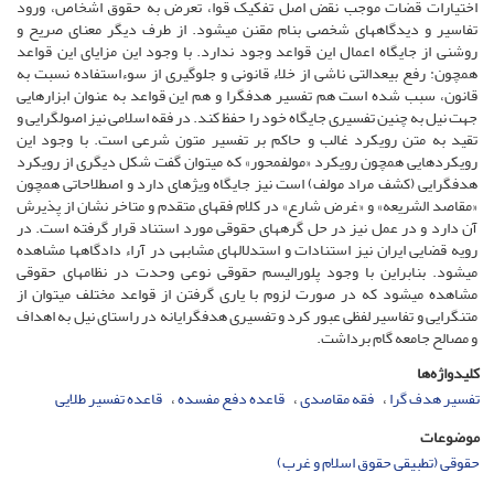
اختیارات قضات موجب نقض اصل تفکیک قوا، تعرض به حقوق اشخاص، ورود
تفاسیر و دیدگاه‏های شخصی بنام مقنن می‏شود. از طرف دیگر معنای صریح و
روشنی از جایگاه اعمال این قواعد وجود ندارد. با وجود این مزایای این قواعد
همچون: رفع بی‏عدالتی ناشی از خلاء قانونی و جلوگیری از سوء‏استفاده نسبت به
قانون، سبب شده است هم تفسیر هدف‏گرا و هم این قواعد به عنوان ابزارهایی
جهت نیل به چنین تفسیری جایگاه خود را حفظ کند. در فقه اسلامی نیز اصول‏گرایی و
تقید به متن رویکرد غالب و حاکم بر تفسیر متون شرعی است. با وجود این
رویکردهایی همچون رویکرد «مولف‏محور» که می‏توان گفت شکل دیگری از رویکرد
هدف‏گرایی (کشف مراد مولف) است نیز جایگاه ویژه‏ای دارد و اصطلاحاتی همچون
«مقاصد الشریعه» و «غرض شارع» در کلام فقهای متقدم و متاخر نشان از پذیرش
آن دارد و در عمل نیز در حل گره‏های حقوقی مورد استناد قرار گرفته است. در
رویه قضایی ایران نیز استنادات و استدلال‏های مشابهی در آراء دادگاه‏ها مشاهده
می‏شود. بنابراین با وجود پلورالیسم حقوقی نوعی وحدت در نظام‏های حقوقی
مشاهده می‏شود که در صورت لزوم با یاری گرفتن از قواعد مختلف می‏توان از
متن‏گرایی و تفاسیر لفظی عبور کرد و تفسیری هدف‏گرایانه در راستای نیل به اهداف
و مصالح جامعه گام برداشت.
کلیدواژه‌ها
تفسیر هدف‏ گرا
فقه مقاصدی
قاعده دفع مفسده
قاعده تفسیر طلایی
موضوعات
حقوقی (تطبیقی حقوق اسلام و غرب)