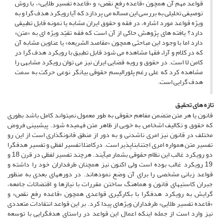
قواعد مهم آن همچون «قاعده رفع نقص» و «قاعده تفسیر طلایی»، با روش
توصیفی تحلیلی به بررسی این مساله می ‏پردازد که آیا رویکرد هدف ‏گرا و به
ویژه قواعد مورد اشاره، در فقه و حقوق ایران مشابه یا نمونه قابل تطبیقی
دارد؟ یافته‏ های پژوهش حاکی از آن است که فقه تقیّد ویژه‏ ای به «متن»
دارد اما با وجود این مباحثی همچون «مقاصد الشریعه» یا عناوین مشابه آن
که در کلام و آراء فقها مشاهده می ‏شود قابل تطبیق با رویکرد هدف ‏گرا در
کامن ‏لا است. در حقوق و رویه قضایی ایران نیز می ‏توان رویکرد مشابهی را
مشاهده کرد که علی ‏رغم پلورالیسم حقوقی بیانگر نوعی حرکت به سمت
هدف‏ گرایی است.
تازه های تحقیق
قانون یا هر متن متضمن مفاهم حقوقی به طور معمول نمی‏تواند کامل باشد بطوری
که حقوق و تکالیف اشخاص به خوبی از ظاهر متن فهمیده شود. پیش‏بینی فروض
مختلف در قانون نیز امری ناشدنی و به دور از منطق قانونگذاری است از این رو
تفسیر متن همواره امری اجتناب‏ناپذیر است. درکامن‏لا تفسیر لفظی و تفسیر هدف‏گرا
دو رویکرد غالب این نظام حقوقی بشمار می‏آیند. هرچند تفسیر لفظی در قرن 18 و
19 رویکرد غالب بوده است ولی اکنون نیز همچنان طرفداران خود را داشته و
قواعد زبانی مشخصی را برای آن وضع نموده‏اند. در دوره‏های بعدی به منظور
جبران کاستی‏های قانون و هماهنگ ساختن مقررات با نیازها و اقتضائات جامعه،
گرایش به رویکرد هدف‏گرا با بکارگیری قواعدی همچون «قاعده رفع نقص» و
«قاعده تفسیر طلایی» طرفداران ویژه‏ای پیدا کرد. بر این قواعد انتقادات متعددی
نیز وارد است از جمله اینکه اعمال این قواعد در راستای هدف‏گرایی با توسعه