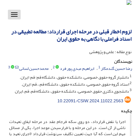
Toggle
vigation
لزوم اخطار قبلی در مرحله اجرای قرارداد؛ مطالعه تطبیقی در
اسناد فراملی با نگاهی به حقوق ایران
نوع مقاله : علمی و پژوهشی
نویسندگان
3
2
1
رضا حسین گندمکار
ابراهیم عبدی پور فرد
محمدحسین لسانی
1
دانشیار گروه حقوق خصوصی، دانشکده حقوق، دانشگاه قم: قم: ایران.
2
استاد گروه حقوق خصوصی، دانشکده حقوق، دانشگاه قم،، قم: ایران.
3
دانشجوی دکتری حقوق خصوصی، دانشکده حقوق، دانشگاه قم، قم، ایران
10.22091/CSIW.2024.11022.2563
چکیده
اجرا یا نقض قرارداد، دو روی سکه فرجام عقد در مرحله ایفای تعهدات
ناشی از آن است. در این مرحله و با فرارسیدن موعد اجرا، یکی از مسائل
مهم این است که آیا جهت تعیین تکلیف سرنوشت قرارداد (اجرای تعهد یا