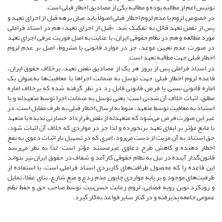
نوتیس اعم از مطالبه بوده و مطالبه یکی از مصادیق اخطار قبلی است.
در خصوص لزوم یا عدم لزوم اخطار قبلی اصولاً باید میان برهه قبل از اجرای تعهد و
پس از نقض تعهد قائل به تفکیک شد. «قبل از اجرای تعهد» هم در اسناد فراملی
مورد مطالعه و هم در نظام حقوقی ایران، با عنایت به اصل فوریت عرفی اجرای تعهد
در صورت عدم تعیین موعد، جز در موارد قانونی یا مشروط، اصل بر عدم لزوم
اخطار قبلی جهت مطالبه تعهد است.
در اسناد فراملی پس از بروز هر یک از مصادیق نقض تعهد، برخلاف حقوق ایران،
قاعده لزوم اخطار قبلی جهت توسل به ضمانت اجراها یا معافیت‌ها به‌عنوان یک
اماره قانونی نسبی یا فرض قانونی قابل رد در نظر گرفته ‌شده که برخلاف اماره
مطلق، اثبات خلاف آن شدنی است؛ یعنی توسل به ضمانت اجرا توسط متعهدله و یا
استناد به معافیت توسط متعهد، منوط به ارسال اخطار قبلی به طرف مقابل است، در
غیر این‌ صورت فرض می‌شود که متعهدله از نقض قرارداد خسارتی ندیده یا متعهد
با مانع مؤثر بر ایفای تعهد برنخورده و لذا جز در مواردی که خلاف آن اثبات شود،
حق استناد به آن مزیت از دست می‌رود، امری که در تسهیل بار اثبات دعوی به نفع
اخطار دهنده و کاهش طرح دعاوی غیرمستند مؤثر است؛ لذا به نظر می‌رسد
قانون‌گذار آینده در نیل به نظام حقوقی کارآمد و شفاف در حقوق ایران نیز بتواند
این قاعده را که محصول ظرافت‌های کاربردی اسناد فراملی است، با استفاده از
ظرفیت‌های موجود و بر پایه مواردی چاپون عدم ردع و منع شارع، بنای عقلا، تمایل
و رویکرد نوین رویه قضایی، لزوم رعایت حسن‌نیت توسط صاحب حق و حفظ نظم
عمومی جامعه پذیرفته و در کنار سایر قواعد به‌کار گیرد.