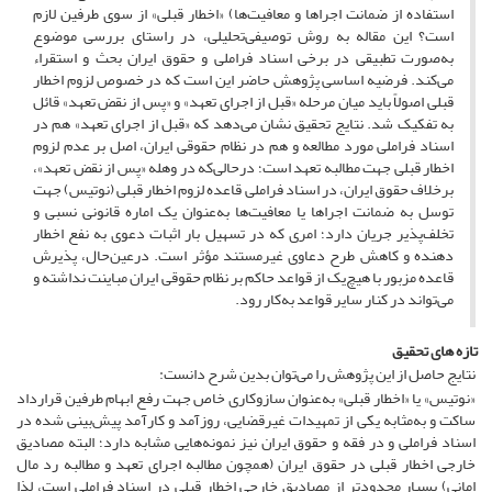
استفاده از ضمانت اجراها و معافیت‌ها) «اخطار قبلی» از سوی طرفین لازم
است؟ این مقاله به روش توصیفی‌تحلیلی، در راستای بررسی موضوع
به‌صورت تطبیقی در برخی اسناد فراملی و حقوق ایران بحث و استقراء
می‌کند. فرضیه اساسی پژوهش حاضر این است که در خصوص لزوم اخطار
قبلی اصولاً باید میان مرحله «قبل از اجرای تعهد» و «پس از نقض تعهد» قائل
به تفکیک شد. نتایج تحقیق نشان می‌دهد که «قبل از اجرای تعهد» هم در
اسناد فراملی مورد مطالعه و هم در نظام حقوقی ایران، اصل بر عدم لزوم
اخطار قبلی جهت مطالبه تعهد است؛ درحالی‌که در وهله «پس از نقض تعهد»،
برخلاف حقوق ایران، در اسناد فراملی قاعده لزوم اخطار قبلی (نوتیس)‌ جهت
توسل به ضمانت اجراها یا معافیت‌ها به‌عنوان یک اماره قانونی نسبی و
تخلف‌پذیر جریان دارد؛ امری که در تسهیل بار اثبات دعوی به نفع اخطار
دهنده و کاهش طرح دعاوی غیرمستند مؤثر است. درعین‌حال، پذیرش
قاعده مزبور با هیچ‌یک از قواعد حاکم بر نظام حقوقی ایران مباینت نداشته و
می‌تواند در کنار سایر قواعد به‌کار رود.
تازه های تحقیق
نتایج حاصل از این پژوهش را می‌توان بدین شرح دانست:
«نوتیس» یا «اخطار قبلی» به‌عنوان سازوکاری خاص جهت رفع ابهام طرفین قرارداد
ساکت و به‌مثابه یکی از تمهیدات غیرقضایی، روزآمد و کارآمد پیش‌بینی شده در
اسناد فراملی و در فقه و حقوق ایران نیز نمونه‌هایی مشابه دارد؛ البته مصادیق
خارجی اخطار قبلی در حقوق ایران (همچون مطالبه اجرای تعهد و مطالبه رد مال
امانی) بسیار محدودتر از مصادیق خارجی اخطار قبلی در اسناد فراملی است، لذا