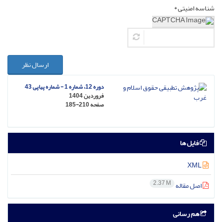
شناسه امنیتی *
ارسال نظر
دوره 12، شماره 1 - شماره پیاپی 43
فروردین 1404
صفحه
185-210
فایل ها
XML
2.37 M
اصل مقاله
هم رسانی