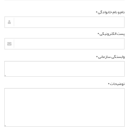
نام و نام خانوادگی *
پست الکترونیکی *
وابستگی سازمانی *
توضیحات *