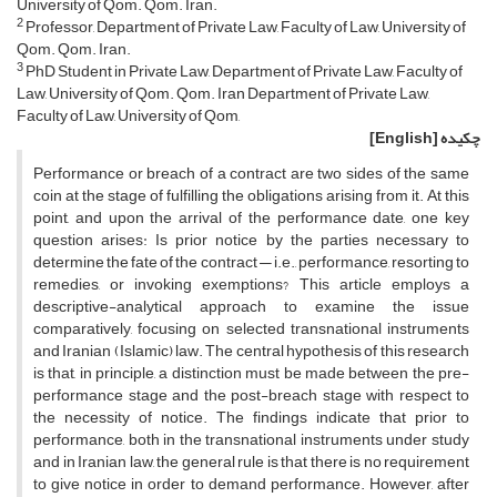
University of Qom. Qom. Iran.
2
Professor, Department of Private Law, Faculty of Law, University of
Qom. Qom. Iran.
3
PhD Student in Private Law, Department of Private Law, Faculty of
Law, University of Qom. Qom. Iran Department of Private Law,
Faculty of Law, University of Qom,
چکیده
[English]
Performance or breach of a contract are two sides of the same
coin at the stage of fulfilling the obligations arising from it. At this
point, and upon the arrival of the performance date, one key
question arises: Is prior notice by the parties necessary to
determine the fate of the contract — i.e., performance, resorting to
remedies, or invoking exemptions? This article employs a
descriptive-analytical approach to examine the issue
comparatively, focusing on selected transnational instruments
and Iranian (Islamic) law. The central hypothesis of this research
is that, in principle, a distinction must be made between the pre-
performance stage and the post-breach stage with respect to
the necessity of notice. The findings indicate that prior to
performance, both in the transnational instruments under study
and in Iranian law, the general rule is that there is no requirement
to give notice in order to demand performance. However, after