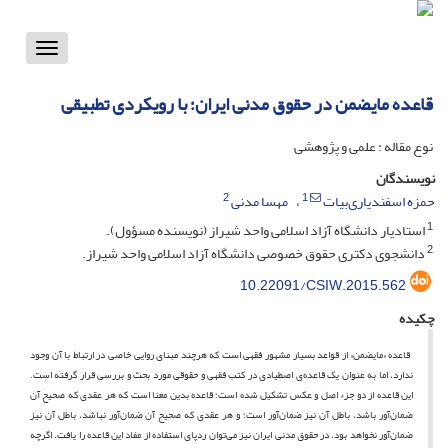
Toggle
vigation
قاعده مایضمن در حقوق مدنی ایران؛ با رویکردی تطبیقی
نوع مقاله : علمی و پژوهشی
نویسندگان
2
1
حمزه اسفندیاری‌بیات
مهسا مدنی
1
استادیار دانشگاه آزاد اسلامی واحد شیراز (نویسنده مسؤول).
2
دانشجوی دکتری حقوق خصوصی دانشگاه آزاد اسلامی واحد شیراز.
10.22091/CSIW.2015.562
چکیده
قاعده «ما‌یضمن» از قواعد بسیار مشهور فقهی است که هر‌چند مبنای روایی خاصی در ارتباط با آن وجود
ندارد، اما به عنوان یک قاعده‌ی اصطیادی در کتب فقهی و حقوقی مورد بحث و بررسی قرار گرفته است.
این قاعده از دو جزء اصل و عکس تشکیل شده است؛ قاعده بدین معنا است که هر عقدی که صحیح آن
ضمان‌آور باشد، باطل آن نیز ضمان‌آور است؛ و هر عقدی که صحیح آن ضمان‌آور نباشد، باطل آن نیز
ضمان‌آور نخواهد بود. در حقوق مدنی ایران نیز می‌توان ردپای استفاده از مفاد این قاعده را یافت. اگر‌چه