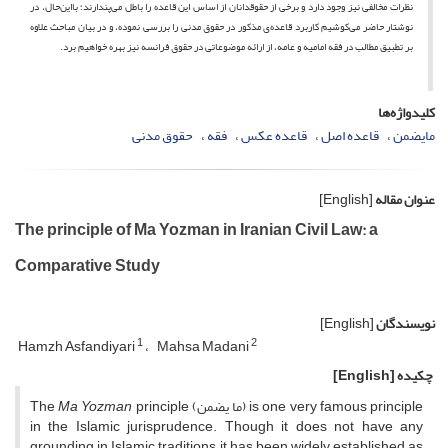
نظرات مخالفی نیز وجود دارد و برخی از حقوقدانان از اساس این قاعده را باطل می‌پندارند؛ بااین‌حال، در
نوشتار حاضر می‌کوشیم کاربرد قاعده‌‌ی مذکور در حقوق مدنی را بررسی نموده، و در بیان مباحث علاوه
بر تطبیق مطالب در فقه امامیه و عامه، از ارائه موضوعاتی در حقوق فرانسه نیز بهر‌ه خواهیم برد.
کلیدواژه‌ها
ما‌یضمن
قاعده اصل
قاعده عکس
فقه
حقوق مدنی
عنوان مقاله
[English]
The principle of Ma Yozman in Iranian Civil Law: a
Comparative Study
نویسندگان
[English]
1
2
Hamzh Asfandiyari
Mahsa Madani
چکیده
[English]
principle (ما یضمن) is one very famous principle
Ma Yozman
The
in the Islamic jurisprudence. Though it does not have any
grounding in Islamic traditions, it has been widely established as