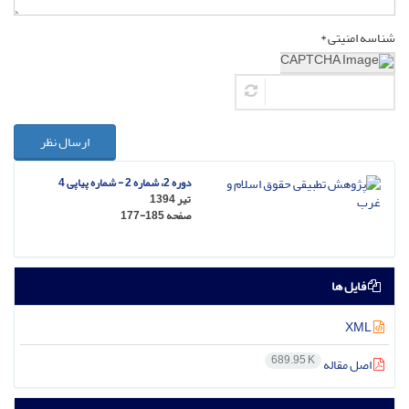
شناسه امنیتی *
ارسال نظر
دوره 2، شماره 2 - شماره پیاپی 4
تیر 1394
صفحه
177-185
فایل ها
XML
689.95 K
اصل مقاله