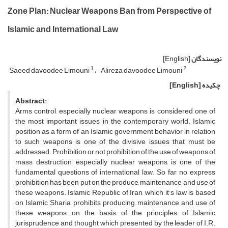
Zone Plan: Nuclear Weapons Ban from Perspective of
Islamic and International Law
نویسندگان
[English]
1
2
Saeed davoodee Limouni
Alireza davoodee Limouni
چکیده
[English]
Abstract:
Arms control, especially nuclear weapons is considered one of
the most important issues in the contemporary world. Islamic
position as a form of an Islamic government behavior in relation
to such weapons is one of the divisive issues that must be
addressed. Prohibition or not prohibition of the use of weapons of
mass destruction, especially nuclear weapons, is one of the
fundamental questions of international law. So far, no express
prohibition has been put on the produce, maintenance and use of
these weapons. Islamic Republic of Iran, which it’s law is based
on Islamic Sharia, prohibits producing, maintenance and use of
these weapons on the basis of the principles of Islamic
jurisprudence and thought, which presented by the leader of I.R.