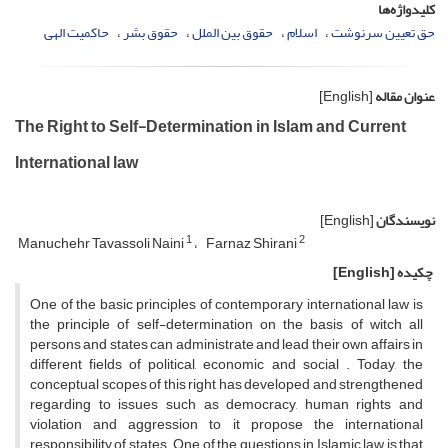
کلیدواژه‌ها
حق تعیین سرنوشت
اسلام
حقوق بین الملل
حقوق بشر
حاکمیت الهی
عنوان مقاله
[English]
The Right to Self-Determination in Islam and Current
International law
نویسندگان
[English]
1
2
Manuchehr Tavassoli Naini
Farnaz Shirani
چکیده
[English]
One of the basic principles of contemporary international law is
the principle of self-determination on the basis of witch all
persons and states can administrate and lead their own affairs in
different fields of political, economic and social . Today, the
conceptual scopes of this right has developed and strengthened
regarding to issues such as democracy, human rights and
violation and aggression to it propose the international
responsibility of states. One of the questions in Islamic law is that