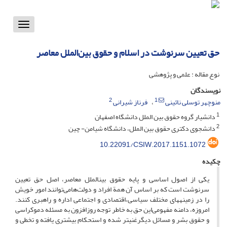
Toggle
vigation
حق تعیین سرنوشت در اسلام و حقوق بین‌الملل معاصر
نوع مقاله : علمی و پژوهشی
نویسندگان
2
1
منوچهر توسلی نائینی
فرناز شیرانی
1
دانشیار گروه حقوق بین الملل دانشگاه اصفهان
2
دانشجوی دکتری حقوق بین الملل، دانشگاه شیامن- چین
10.22091/CSIW.2017.1151.1072
چکیده
یکی از اصول اساسی و پایه حقوق بین­الملل معاصر، اصل حق تعیین
سرنوشت است که بر اساس آن همة افراد و دولت‌هامی‌توانند امور خویش
را در زمینه­های مختلف سیاسی،اقتصادی و اجتماعی اداره و راهبری کنند.
امروزه، دامنه مفهومی‌این حق به خاطر توجه روزافزون به مسئله دموکراسی
و حقوق بشر و مسائل دیگرغنی­تر شده و استحکام بیشتری یافته و تخطی و