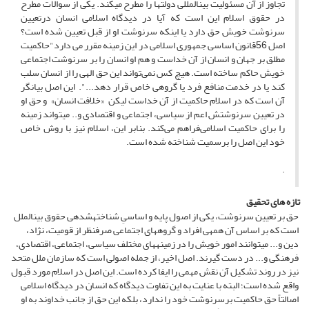
تجاوز از آن مسئولیت بین­المللی دولت­ها را مطرح می­کند. یکی از سوالات مطرح
در حقوق اسلام این است که آیا در دیدگاه اسلامی انسان درتعیین
سرنوشت خویش حق دارد یا اینکه سرنوشت او از قبل تعیین شده است؟
اصل 56قانون اساسی جمهوری اسلامی در این زمینه مقرر می دارد"حاکمیت
مطلق بر جهان و انسان از آن خداست و هم او انسان را بر سرنوشت اجتماعی
خویش حاکم ساخته است. هیچ کس نمی‌تواند این حق الهی را از انسان سلب
کند یا در خدمت منافع فرد یا گروهی خاص قرار دهد...". این اصل بیانگر
آن است که در اسلام حاکمیت از آن خداست لیکن «خلافت انسان» و حق او
در تعیین سرنوشتش اعم از سیاسی، اجتماعی و اقتصادی و.. میتواند زمینه
را برای حاکمیت اسلامی‌فراهم می‌کند. بنابر این، اسلام نیز با روش خاص
خود این اصل را برسمیت شناخته شده است.
.
تازه های تحقیق
حق بر تعیین سرنوشت، یکی از اصول پایه و اساسیِ شناخته­شده­ی حقوق بین­الملل
است که بر اساس آن همه­ی افراد و گروه­های اجتماعی صرف­نظر از قومیت، نژاد،
دین و... می­توانند امور خویش را در زمینه­های مختلف سیاسی، اجتماعی، اقتصادی،
فرهنگی و... در دست گیرند. اصل اخیر، از جمله اصولی است که سازمان ملل متحد
نیز در روند تشکیل آن نقش مهمی‌ را ایفا کرده است. این اصل در اسلام مورد قبول
واقع شده است؛ البته با عنایت به این تفاوت دیدگاه که انسان در دیدگاه اسلامی
اصالتاً حق حاکمیت برسرنوشت خود را ندارد، بلکه این حق از جانب خداوند به او