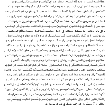
اعطا شده است. از دیدگاه اسلام، انسان دارای کرامت و حیثیت ذاتی است و بر
دیگرموجودات برتری دارد؛ زیرا موجودی است که دارای فکر و اندیشه وقدرت
تشخیص و گزینش است. این نگاه با ماده (۱) اعلامیه جهانی حقوق بشر که مقرر می­
دارد «تمام افرادبشر آزاد به دنیا می‌آیند و از لحاظ حیثیت و حقوق با هم برابرند،
همه دارای عقل ووجدان می‌باشند» سازگاری دارد. اسلام، حق تعیین سرنوشت
سیاسی و اقتصادی و همچنین حق تعیین سرنوشت واقدامات نهضت­های آزادی­بخش
برای پایان دادن به سلطه استعماری را به رسمیت شناخته است. اسلام حق تعیین
سرنوشت را در کنار تکلیف مشارکت سیاسى قرار داده که در مواردی مانند اصل
شوراها، اصل امر به معروف و نهى از منکر و موارد دیگری تبلور یافته است. این حق
با دیدگاه اسلام در مورد امت واحده در دراز مدت تعارضی ندارد؛ زیرا در دیدگاه
اخیر، تمام حقوق بشری از جمله حق تعیین سرنوست ریشه در فطرت انسان دارند و
چون اسلام نیزمنطبق بر فطرت انسان­ها است، لذا در مفهوم حق تعیین سرنوشت در
اسلام و حقوق بین الملل تفاوت زیادی وجود ندارد و در نهایت با ارتقاء آگاهی و
دانش ملت­ها زمینه هماهنگی و ایده جهانشمول اسلام فراهم خواهد شد. در حقوق
بین­الملل معاصر، اصل حق تعیین سرنوشت مفهومی ‌است که گذشت زمان، بر دامنه
قلمرو آن افزوده، و به موازات دموکراسی و حقوق بشر قرار می­گیرد. این اصل، به
خاطر تغییراتی است که در مفهوم آن ایجاد شده است، در قلمروهای دیگری غیر از
استعمارزدایی نیز قابل اعمال است. به همین دلیل، می­توان گفت که اصل حق تعیین
سرنوشت اصلی عام وکلی است و همه­ی ملت­ها را در برمی­گیرد و با نگاه ویژه­ای مورد
تأکید اسلام نیز قرار گرفته است. در خاتمه به نظر می­رسد در دنیای معاصر ایجاد
راهکارهایی عملی برای تحقق این اصل حق تعیین سرنوشت و حمایت­های بیشترِ بین­
المللی از آن بیش از هر چیز دیگری ضرورت دارد.