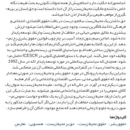
خدامحورانه حکایت دارد اسلام پیش از همه تحولات کنونی به بحث طبیعت نگاه
خاص داشته و مالکیت محیط زیست را از آن خدا دانسته است و حق انسان بر بهره­
گیری از مواهب طبیعی برگرفته از اذن خدا می­باشد.
حق داشتن یک محیط زیست سالم و درست در بافت حقوق اقتصادی، ‌اجتماعی و
فرهنگی ذاتاً مشکل­آفرین نیست. وجود چنین حقی اتفاقا باعث می­شود ارزش
بیشتری به علائق عمومی جهانی در حفاظت از محیط زیست و ارتقاء توسعه پایدار
داده شود، اما این مهم بدون ایجاد آسیب بر چارچوب قوانین حقوق بشری رخ نمی­
دهد. از این رو، کاملا به معیارهایی احترام می گذاریم که دولت ها را ملزم می­کند در
راستای متوازن ساختن اهداف و سیاست­های اقتصادی، ‌زیست­محیطی، و اجتماعی، به
وظایف خود عمل کنند. این مهم، با دستورالعمل­های کنونی در ICESCR حاصل می­
شود؛ همچنان که سیاست­های بین­المللی در مورد توسعه پایدار (که در سال 1992
در ریو به امضا رسید)، در کنفرانس‌های بین­المللی متعاقب آن نیز منعکس شد.
بنابراین یک بیانیه یا پروتکل در مورد حقوق بشر و محیط زیست در صورتی معنادار
می­شود که حقوق کنونی مدنی، ‌سیاسی، ‌اقتصادی و اجتماعی را در کنار هم به
صورت یکپارچه در آورَد، در حالی که در آنِ واحد، عقیده محیط زیست به عنوان یک
کالای عمومی را در حقوق اقتصادی و اجتماعی متصور می­شوند. به عبارت دیگر، این
امر باعث ارتقاء محیط زیست جهانی و تبدیل آن به یک علاقه و خواست عمومی می­
شود که دولت­ها مسئولیت حفاظت از آن را دارند؛ حتی اگر آنها مسئولیت مذکور را به
صورت رو به جلو و تا زمانی انجام دهند که منابع موجود، امکان آن را فراهم سازد.
کلیدواژه‌ها
حقوق بشر
حقوق محیط زیست
حق بر محیط زیست
همسویی
تعارض