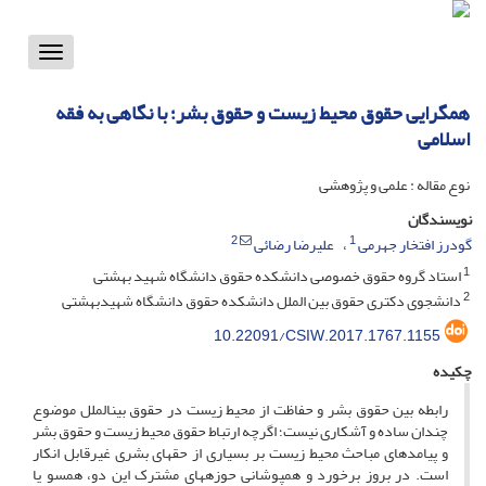
Toggle
vigation
همگرایی حقوق محیط زیست و حقوق بشر؛ با نگاهی به فقه
اسلامی
نوع مقاله : علمی و پژوهشی
نویسندگان
2
1
گودرز افتخار جهرمی
علیرضا رضائی
1
استاد گروه حقوق خصوصی دانشکده حقوق دانشگاه شهید بهشتی
2
دانشجوی دکتری حقوق بین الملل دانشکده حقوق دانشگاه شهیدبهشتی
10.22091/CSIW.2017.1767.1155
چکیده
رابطه بین حقوق بشر و حفاظت از محیط زیست در حقوق بین­الملل موضوع
چندان ساده و آشکاری نیست؛ اگرچه ارتباط حقوق محیط زیست و حقوق بشر
و پیامدهای مباحث محیط زیست بر بسیاری از حق­های بشری غیرقابل انکار
است. در بروز برخورد و همپوشانی حوزه­های مشترک این دو، همسو یا