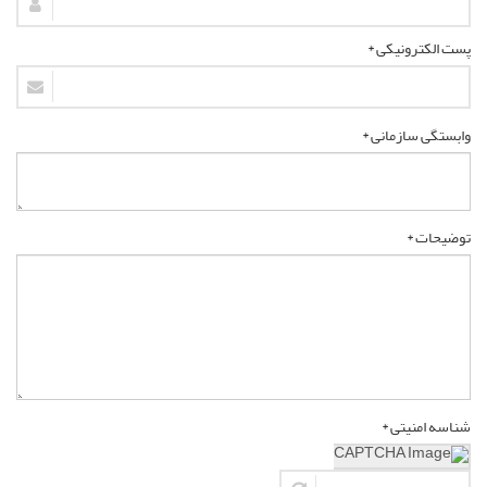
پست الکترونیکی *
وابستگی سازمانی *
توضیحات *
شناسه امنیتی *