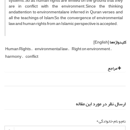
systems.So as, human rights are limited on the ground that they
are in conflict with the environment.Since the thinking
andattention to environmentalare inferred in Quran verses and
all the teachings of Islam,So the convergence of environmental
law and human rights from an Islamic perspective is accepted.
کلیدواژه‌ها
[English]
Human Rights
environmental law
Right on environment
harmony
conflict
مراجع
ارسال نظر در مورد این مقاله
نام و نام خانوادگی *