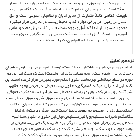
معارض پنداشتن حقوق بشر و محیط زیست، در شناسایی ارجحیت­ها بسیار
راهگشاست. با بررسی­های انجام شده ملاحظه می­گردد که نگاه قرآن به
طبیعت، نگاهی کاملاً متفاوت از سایر ادیان و نظام­های حقوقی است و حق
انسان بر زمین، در برخی موارد که با محیط زیست در تعارض قرار می­گیرد
محدود می­شود. از آنجا که تأمل و توجه به طبیعت از آیات قرآن مجید و تمامی
آموزه­های اسلام قابل استنباط می­باشد، بدین روی همگرایی حقوق محیط
زیست و حقوق بشر از منظر اسلام امری پذیرفته­شده است.
.
تازه های تحقیق
رابطه بین حقوق بشر و حفاظت از محیط زیست، ‌توسط علم حقوق در سطوح منطقه­ای
و جهانی برقرار شده است. رویه قضایی مؤید این واقعیت است که همگرایی این دو
حوزه در سطح بین­المللی نیز بمانند حقوق اسلام مورد پذیرش قرار گرفته است. این
نکته، این ادعا را رد می­کند که می­گوید حقوق زیست­محیطی، در فرض وجود حقوق
بشر آشکار و رسمی که بتوان در رابطه با محیط زیست از آنها استفاده کرد،‌ حقوقی
غیرضروری است. با ملاحظه اسناد مختلف راجع به حقوق بشر و حقوق محیط زیست
و همچنین رویه قضایی موجود، می­توان مدعی شد ضمن شناسایی حق­های مختلف
زیست­محیطی که در مجموع به حقوق محیط زیست تعبیر می­گردد می­توان ارتباط
تنگاتنگ و تاثیرات مستقیم و یا غیرمستقیمی میان این حقوق با حق­های شناخته­
شده­ی بشری برقرار نمود. به عبارت دیگر، پرداختن به یک حق زیست­محیطی می­
تواند موجب تقویت یک یا چند حق بشری گردد و یا این­که با تحقق حق­های مختلف
بشری شاهد میل به حقوق محیط زیست خواهیم بود. همان­گونه که دیدگاه