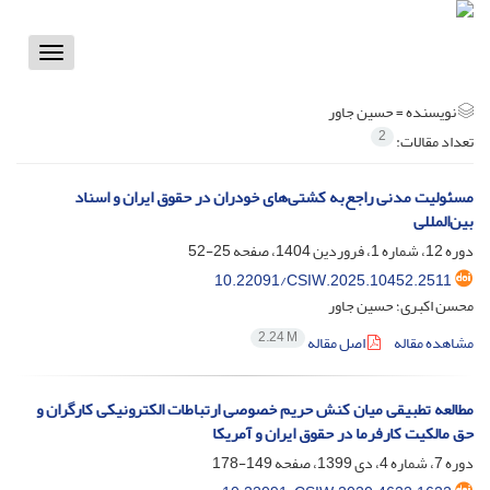
Toggle
vigation
نویسنده =
حسین جاور
2
تعداد مقالات:
مسئولیت مدنی راجع‌به کشتی‌های خودران در حقوق ایران و اسناد
بین‌المللی
دوره 12، شماره 1، فروردین 1404، صفحه
25-52
10.22091/CSIW.2025.10452.2511
محسن اکبری؛ حسین جاور
2.24 M
مشاهده مقاله
اصل مقاله
مطالعه تطبیقی میان کنش حریم خصوصی ارتباطات الکترونیکی کارگران و
حق مالکیت کارفرما در حقوق ایران و آمریکا
دوره 7، شماره 4، دی 1399، صفحه
149-178