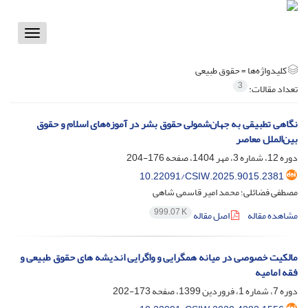
Toggle
vigation
کلیدواژه‌ها =
حقوق طبیعی
3
تعداد مقالات:
نگاهی تطبیقی به جهان‌شمولی حقوق بشر در آموزه‌های اسلام و حقوق
بین‌الملل معاصر
دوره 12، شماره 3، مهر 1404، صفحه
176-204
10.22091/CSIW.2025.9015.2381
مصطفی فضائلی؛ محمد امیر قاسمی شاهی
999.07 K
مشاهده مقاله
اصل مقاله
مالکیت خصوصی در میانه همگرایی و واگرایی اندیشه های حقوق طبیعی و
فقه امامیه
دوره 7، شماره 1، فروردین 1399، صفحه
173-202