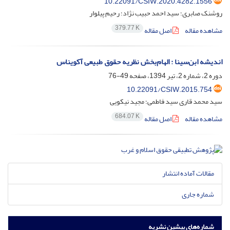
10.22091/CSIW.2020.4282.1556
روشنک صابری؛ سید احمد حبیب نژاد؛ رحیم پیلوار
379.77 K
مشاهده مقاله
اصل مقاله
اندیشه ابن‌سینا : الهام‌بخش نظریه حقوق طبیعی آکویناس
دوره 2، شماره 2، تیر 1394، صفحه
49-76
10.22091/CSIW.2015.754
سید محمد قاری سید فاطمی؛ مجید نیکویی
684.07 K
مشاهده مقاله
اصل مقاله
مقالات آماده انتشار
شماره جاری
شماره‌های پیشین نشریه