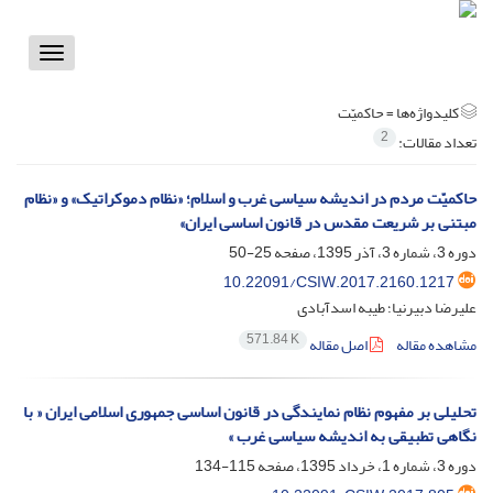
Toggle
vigation
کلیدواژه‌ها =
حاکمیّت
2
تعداد مقالات:
حاکمیّت مردم در اندیشه سیاسی غرب و اسلام؛ «نظام دموکراتیک» و «نظام
مبتنی بر شریعت مقدس در قانون اساسی ایران»
دوره 3، شماره 3، آذر 1395، صفحه
25-50
10.22091/CSIW.2017.2160.1217
علیرضا دبیرنیا؛ طیبه اسدآبادی
571.84 K
مشاهده مقاله
اصل مقاله
تحلیلی بر مفهوم نظام نمایندگی در قانون اساسی جمهوری اسلامی ایران « با
نگاهی تطبیقی به اندیشه سیاسی غرب »
دوره 3، شماره 1، خرداد 1395، صفحه
115-134